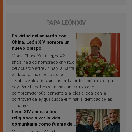
PAPA LEÓN XIV
En virtud del acuerdo con
China, León XIV nombra un
nuevo obispo
Mons. Chang Yanfeng, de 42
años, ha sido nombrado en virtud
del Acuerdo entre China y la Santa
Sede para una diócesis que
llevaba veinte años sin pastor. La ordenación tuvo lugar
hoy. Pero hace tres semanas antes tuvo que
comprometer públicamente a la Iglesia local con la
controvertida ley que busca eliminar la identidad de las
minorías.
León XIV anima a los
religiosos a ver la vida
comunitaria como fuente de
inspiración y santificación
Mensaje de León XIV a la