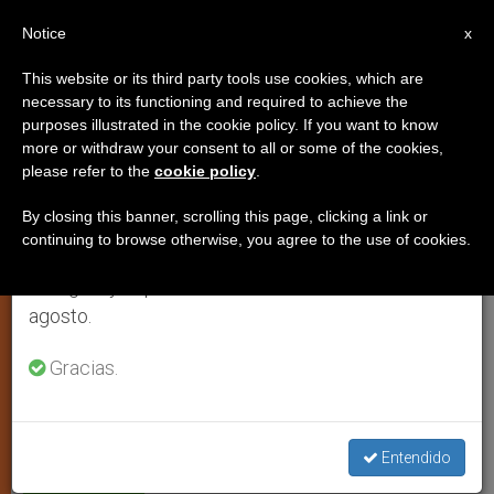
ES
Notice
×
x
Aviso importante
This website or its third party tools use cookies, which are
necessary to its functioning and required to achieve the
Del 27 de julio al 7 de agosto haremos la pausa
purposes illustrated in the cookie policy. If you want to know
Tiempo de Alegría
anual, aprovechando que en el periodo de verano
more or withdraw your consent to all or some of the cookies,
please refer to the
cookie policy
.
se generan menos informaciones y también el
consumo de las mismas disminuye.
By closing this banner, scrolling this page, clicking a link or
Catequesis para la familia, semana del
continuing to browse otherwise, you agree to the use of cookies.
Retomamos el trabajo ordinario de las ediciones
2 de junio de 2014
en inglés y español de ZENIT el lunes 10 de
agosto.
JUNIO 02, 2014 00:00
EVA CARRERAS DEL RINCÓN
ESPIRITUALIDAD
Gracias.
W
M
F
T
S
h
e
a
w
h
a
s
c
i
a
t
s
e
t
r
Share this Entry
s
e
b
t
e
A
n
o
e
Entendido
p
g
o
r
p
e
k