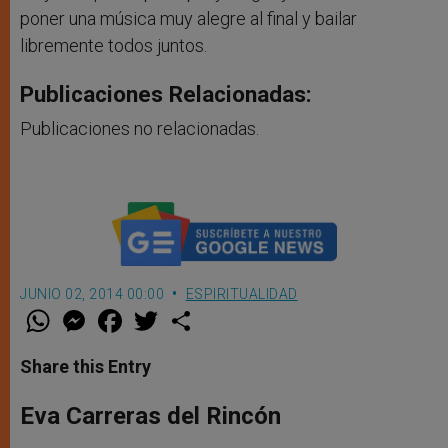
poner una música muy alegre al final y bailar
libremente todos juntos.
Publicaciones Relacionadas:
Publicaciones no relacionadas.
JUNIO 02, 2014 00:00
ESPIRITUALIDAD
W
M
F
T
S
h
e
a
w
h
a
s
c
i
a
t
s
e
t
r
Share this Entry
s
e
b
t
e
A
n
o
e
p
g
o
r
Eva Carreras del Rincón
p
e
k
r