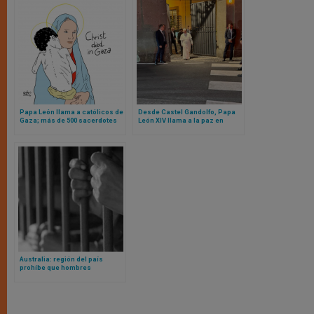
Papa León llama a católicos de
Desde Castel Gandolfo, Papa
Gaza; más de 500 sacerdotes
León XIV llama a la paz en
católicos anuncian marcha a
medio de la agonía de Gaza y
favor de Gaza en Roma
las acusaciones de genocidio
de la ONU
Australia: región del país
prohíbe que hombres
biológicos que se
autoperciben mujeres vayan a
cárceles destinadas a mujeres
de verdad