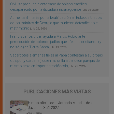
ONU se pronuncia ante caso de obispo católico
desaparecido por la dictadura nicaragüense
julio 25, 2026
Aumenta el interés por la beatificación en Estados Unidos
de los mártires de Georgia que murieron defendiendo el
matrimonio
julio 25, 2026
Franciscanos piden ayuda a Marco Rubio ante
persecución de colonos judíos que afecta a cristianos (y
no sólo) en Tierra Santa
julio 25, 2026
Sacerdotes alemanes fieles al Papa contestan a su propio
obispo (y cardenal) quien les orilla a bendecir parejas del
mismo sexo en importante diócesis
julio 25, 2026
PUBLICACIONES MÁS VISTAS
Himno oficial de la Jornada Mundial de la
Juventud Seúl 2027
3 Ago 2026