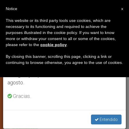
ES
Notice
×
x
Aviso importante
This website or its third party tools use cookies, which are
necessary to its functioning and required to achieve the
Del 27 de julio al 7 de agosto haremos la pausa
purposes illustrated in the cookie policy. If you want to know
Este miércoles 18, ayuno y
anual, aprovechando que en el periodo de verano
more or withdraw your consent to all or some of the cookies,
please refer to the
cookie policy
.
se generan menos informaciones y también el
oración por Irak
consumo de las mismas disminuye.
By closing this banner, scrolling this page, clicking a link or
continuing to browse otherwise, you agree to the use of cookies.
Retomamos el trabajo ordinario de las ediciones
Iniciativa del patriarcado de Babilonia
en inglés y español de ZENIT el lunes 10 de
de los Caldeos
agosto.
JUNIO 17, 2014 00:00
ZENIT STAFF
JUSTICIA Y PAZ
Gracias.
W
M
F
T
S
h
e
a
w
h
a
s
c
i
a
t
s
e
t
r
Share this Entry
s
e
b
t
e
Entendido
A
n
o
e
p
g
o
r