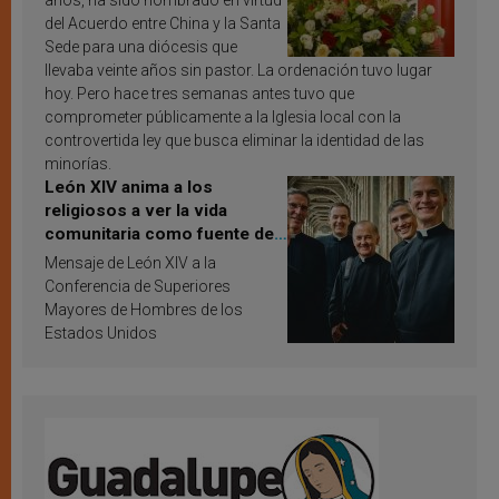
años, ha sido nombrado en virtud
del Acuerdo entre China y la Santa
Sede para una diócesis que
llevaba veinte años sin pastor. La ordenación tuvo lugar
hoy. Pero hace tres semanas antes tuvo que
comprometer públicamente a la Iglesia local con la
controvertida ley que busca eliminar la identidad de las
minorías.
León XIV anima a los
religiosos a ver la vida
comunitaria como fuente de
inspiración y santificación
Mensaje de León XIV a la
Conferencia de Superiores
Mayores de Hombres de los
Estados Unidos