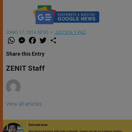
JUNIO 17, 2014 00:00
JUSTICIA Y PAZ
W
M
F
T
S
h
e
a
w
h
a
s
c
i
a
t
s
e
t
r
Share this Entry
s
e
b
t
e
A
n
o
e
p
g
o
r
ZENIT Staff
p
e
k
r
View all articles