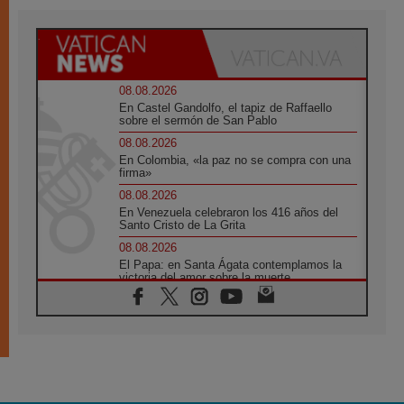
08.08.2026
En Castel Gandolfo, el tapiz de Raffaello
sobre el sermón de San Pablo
08.08.2026
En Colombia, «la paz no se compra con una
firma»
08.08.2026
En Venezuela celebraron los 416 años del
Santo Cristo de La Grita
08.08.2026
El Papa: en Santa Ágata contemplamos la
victoria del amor sobre la muerte
08.08.2026
León XIV visitará el Santuario de la Madre
del Buen Consejo de Genazzano
07.08.2026
Filipinas: el Vicariato Apostólico de Calapán
se convierte en diócesis