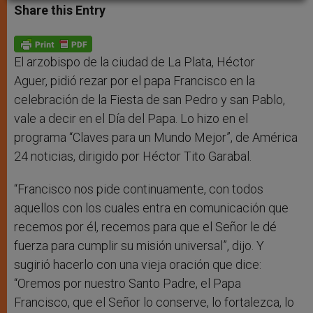
t
s
e
t
r
Share this Entry
s
e
b
t
e
A
n
o
e
p
g
o
r
p
e
k
r
El arzobispo de la ciudad de La Plata, Héctor
Aguer, pidió rezar por el papa Francisco en la
celebración de la Fiesta de san Pedro y san Pablo,
vale a decir en el Día del Papa. Lo hizo en el
programa “Claves para un Mundo Mejor”, de América
24 noticias, dirigido por Héctor Tito Garabal.
“Francisco nos pide continuamente, con todos
aquellos con los cuales entra en comunicación que
recemos por él, recemos para que el Señor le dé
fuerza para cumplir su misión universal”, dijo. Y
sugirió hacerlo con una vieja oración que dice:
“Oremos por nuestro Santo Padre, el Papa
Francisco, que el Señor lo conserve, lo fortalezca, lo