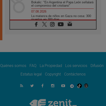
Bokalic: "En Argentina el Papa León señalará
el compromiso del cristiano"
07.08.2026
La matanza de niños en Gaza no cesa: 300
muertos en 300 días
07.08.2026
Tagle: La guerra desfigura el mundo, solo la
revelación de Dios lo transfigura
07.08.2026
Presentada la Trienal de Arte de las
Universidades Católicas: «Exercises in
Empathy»
07.08.2026
Fortunatus Nwachukwu: la comunicación
como misión al servicio del Evangelio
Quiénes somos
FAQ
La Propiedad
Los servicios
Difusión
07.08.2026
Estatus legal
Copyright
Contáctenos
SIGNIS 2026, dar voz a las religiosas en el
espacio público
07.08.2026
Lanzan un proyecto de empoderamiento
digital para mujeres líderes en África
07.08.2026
Programa oficial del Viaje Apostólico del
Papa León XIV a Francia