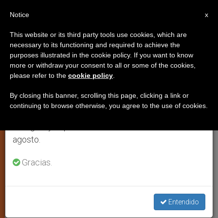
ES
Notice
×
x
Aviso importante
This website or its third party tools use cookies, which are
necessary to its functioning and required to achieve the
Del 27 de julio al 7 de agosto haremos la pausa
purposes illustrated in the cookie policy. If you want to know
Argentina, piden rezar por
anual, aprovechando que en el periodo de verano
more or withdraw your consent to all or some of the cookies,
please refer to the
cookie policy
.
se generan menos informaciones y también el
Francisco en el 'Día del Papa'
consumo de las mismas disminuye.
By closing this banner, scrolling this page, clicking a link or
continuing to browse otherwise, you agree to the use of cookies.
Retomamos el trabajo ordinario de las ediciones
Mons. Aguer, arzobispo de la ciudad de
en inglés y español de ZENIT el lunes 10 de
La Plata pidió pensar al Papa más allá
agosto.
del afecto y cercanía debido a su
nacionalidad
Gracias.
JUNIO 28, 2014 00:00
ZENIT STAFF
JUSTICIA Y PAZ
W
M
F
T
S
Entendido
h
e
a
w
h
a
s
c
i
a