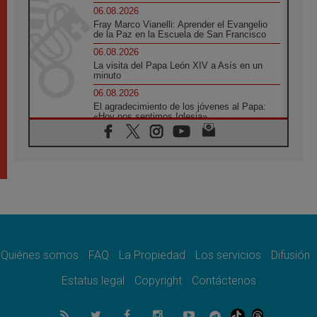
06.08.2026
Fray Marco Vianelli: Aprender el Evangelio
de la Paz en la Escuela de San Francisco
06.08.2026
La visita del Papa León XIV a Asís en un
minuto
06.08.2026
El agradecimiento de los jóvenes al Papa:
«Hoy nos sentimos Iglesia»
06.08.2026
Líbano: Reanudan los coloquios en Roma en
medio de tensiones y ataques en el sur del
país
06.08.2026
Hiroshima y Nagasaki, 81 años después.
Comienzan "Diez Días Oración por la Paz"
06.08.2026
Pizzaballa en Asís: los cristianos quieren
paz
Quiénes somos
FAQ
La Propiedad
Los servicios
Difusión
06.08.2026
Estatus legal
Copyright
Contáctenos
Sturla: La visita de León XIV será una buena
noticia para todo el Uruguay
06.08.2026