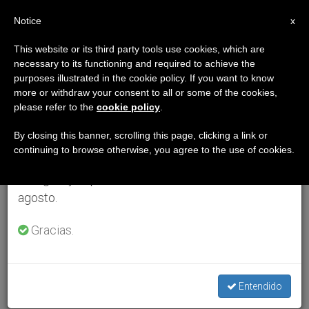
ES
Notice
×
x
Aviso importante
This website or its third party tools use cookies, which are
necessary to its functioning and required to achieve the
Del 27 de julio al 7 de agosto haremos la pausa
purposes illustrated in the cookie policy. If you want to know
anual, aprovechando que en el periodo de verano
more or withdraw your consent to all or some of the cookies,
please refer to the
cookie policy
.
se generan menos informaciones y también el
consumo de las mismas disminuye.
By closing this banner, scrolling this page, clicking a link or
continuing to browse otherwise, you agree to the use of cookies.
Retomamos el trabajo ordinario de las ediciones
en inglés y español de ZENIT el lunes 10 de
agosto.
Gracias.
Entendido