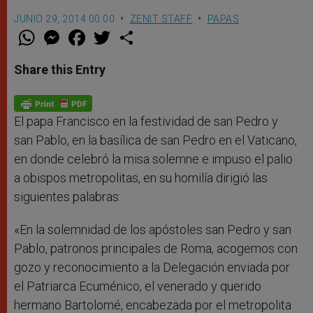
JUNIO 29, 2014 00:00
ZENIT STAFF
PAPAS
W
M
F
T
S
h
e
a
w
h
a
s
c
i
a
t
s
e
t
r
Share this Entry
s
e
b
t
e
A
n
o
e
p
g
o
r
p
e
k
r
El papa Francisco en la festividad de san Pedro y
san Pablo, en la basílica de san Pedro en el Vaticano,
en donde celebró la misa solemne e impuso el palio
a obispos metropolitas, en su homilía dirigió las
siguientes palabras:
«En la solemnidad de los apóstoles san Pedro y san
Pablo, patronos principales de Roma, acogemos con
gozo y reconocimiento a la Delegación enviada por
el Patriarca Ecuménico, el venerado y querido
hermano Bartolomé, encabezada por el metropolita