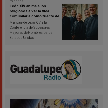
minorías.
León XIV anima a los
religiosos a ver la vida
comunitaria como fuente de
inspiración y santificación
Mensaje de León XIV a la
Conferencia de Superiores
Mayores de Hombres de los
Estados Unidos