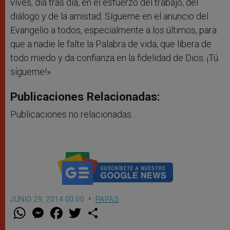
vives, día tras día, en el esfuerzo del trabajo, del
diálogo y de la amistad. Sígueme en el anuncio del
Evangelio a todos, especialmente a los últimos, para
que a nadie le falte la Palabra de vida, que libera de
todo miedo y da confianza en la fidelidad de Dios. ¡Tú
sígueme!»
Publicaciones Relacionadas:
Publicaciones no relacionadas.
JUNIO 29, 2014 00:00
PAPAS
W
M
F
T
S
h
e
a
w
h
a
s
c
i
a