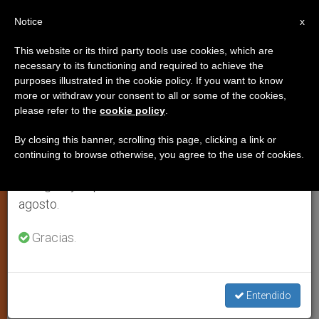
ES
Notice
×
x
Aviso importante
This website or its third party tools use cookies, which are
necessary to its functioning and required to achieve the
Del 27 de julio al 7 de agosto haremos la pausa
purposes illustrated in the cookie policy. If you want to know
La 2 Noticias de TVE, premio
anual, aprovechando que en el periodo de verano
more or withdraw your consent to all or some of the cookies,
please refer to the
cookie policy
.
se generan menos informaciones y también el
especial de Manos Unidas
consumo de las mismas disminuye.
By closing this banner, scrolling this page, clicking a link or
continuing to browse otherwise, you agree to the use of cookies.
Retomamos el trabajo ordinario de las ediciones
Entregados los galardones a medios
en inglés y español de ZENIT el lunes 10 de
de la ONGD católica
agosto.
JULIO 03, 2014 00:00
NIEVES SAN MARTÍN
ARTE Y
Gracias.
CULTURA
W
M
F
T
S
h
e
a
w
h
a
s
c
i
a
t
s
e
t
r
Entendido
Share this Entry
s
e
b
t
e