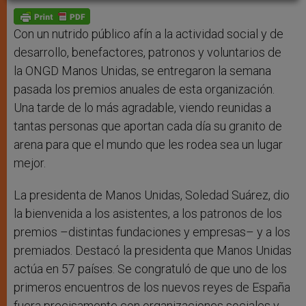
A
n
o
e
p
g
o
r
p
e
k
r
Con un nutrido público afín a la actividad social y de
desarrollo, benefactores, patronos y voluntarios de
la ONGD Manos Unidas, se entregaron la semana
pasada los premios anuales de esta organización.
Una tarde de lo más agradable, viendo reunidas a
tantas personas que aportan cada día su granito de
arena para que el mundo que les rodea sea un lugar
mejor.
La presidenta de Manos Unidas, Soledad Suárez, dio
la bienvenida a los asistentes, a los patronos de los
premios –distintas fundaciones y empresas– y a los
premiados. Destacó la presidenta que Manos Unidas
actúa en 57 países. Se congratuló de que uno de los
primeros encuentros de los nuevos reyes de España
fuera precisamente con organizaciones sociales y