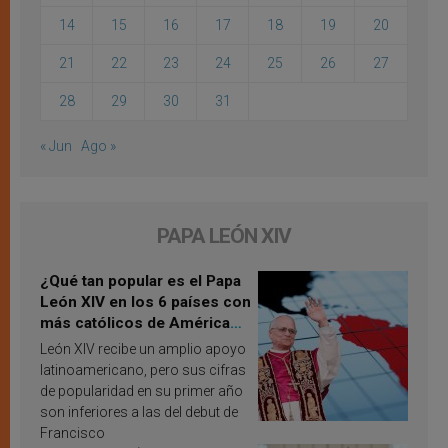
14
15
16
17
18
19
20
21
22
23
24
25
26
27
28
29
30
31
« Jun
Ago »
PAPA LEÓN XIV
¿Qué tan popular es el Papa
León XIV en los 6 países con
más católicos de América
Latina en 2026? Publican
León XIV recibe un amplio apoyo
resultados de investigación
latinoamericano, pero sus cifras
de popularidad en su primer año
son inferiores a las del debut de
Francisco