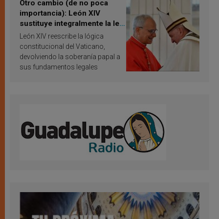
Otro cambio (de no poca
importancia): León XIV
sustituye integralmente la ley
vaticana de Papa Francisco
León XIV reescribe la lógica
constitucional del Vaticano,
devolviendo la soberanía papal a
sus fundamentos legales