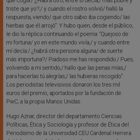
que cogía./ ¿Habrá otro, entre sí decía,/ más pobre y
triste que yo?;/ y cuando el rostro volvió/ halló la
respuesta, viendo/ que otro sabio iba cogiendo/ las
hierbas que él arrojó”. Y hubo quien, desde el público,
le dio la réplica continuando el poema: “Quejoso de
mi fortuna/ yo en este mundo vivía,/ y cuando entre
mí decía:/ ¿habrá otra persona alguna/ de suerte
más importuna?/ Piadoso me has respondido./ Pues,
volviendo a mi sentido,/ hallo que las penas mías,/
para hacerlas tú alegrías,/ las hubieras recogido”.
Los periodistas televisivos donaron los tres mil
euros del premio, aportados por la fundación de
PwC, a la propia Manos Unidas.
Hugo Aznar, director del departamento Ciencias
Políticas, Ética y Sociología y profesor de Ética del
Periodismo de la Universidad CEU Cardenal Herrera