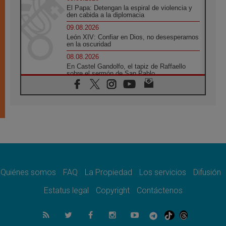
El Papa: Detengan la espiral de violencia y
den cabida a la diplomacia
09.08.2026
León XIV: Confiar en Dios, no desesperarnos
en la oscuridad
08.08.2026
En Castel Gandolfo, el tapiz de Raffaello
sobre el sermón de San Pablo
08.08.2026
En Colombia, «la paz no se compra con una
firma»
08.08.2026
En Venezuela celebraron los 416 años del
Santo Cristo de La Grita
08.08.2026
El Papa: en Santa Ágata contemplamos la
victoria del amor sobre la muerte
Quiénes somos
FAQ
La Propiedad
Los servicios
Difusión
08.08.2026
León XIV visitará el Santuario de la Madre
Estatus legal
Copyright
Contáctenos
del Buen Consejo de Genazzano
07.08.2026
Filipinas: el Vicariato Apostólico de Calapán
se convierte en diócesis