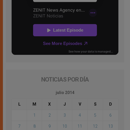
NOTICIAS POR DÍA
julio 2014
L
M
X
J
V
S
D
1
2
3
4
5
6
7
8
9
10
11
12
13