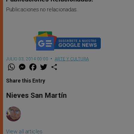
Publicaciones no relacionadas.
JULIO 03, 2014 00:00
ARTE Y CULTURA
W
M
F
T
S
h
e
a
w
h
a
s
c
i
a
t
s
e
t
r
Share this Entry
s
e
b
t
e
A
n
o
e
p
g
o
r
Nieves San Martín
p
e
k
r
View all articles