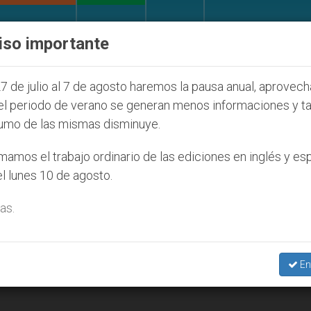
IGLESIA Y MUNDO
DOCUMENTOS
DONATIVOS
iso importante
 Juventud Seúl 2027
ONU se pronuncia ante cas
7 de julio al 7 de agosto haremos la pausa anual, aprovec
el periodo de verano se generan menos informaciones y t
umo de las mismas disminuye.
amos el trabajo ordinario de las ediciones en inglés y es
l lunes 10 de agosto.
as.
En
ra sociedad