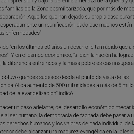
 con aprensión y bajo la perenne amenaza de la guerra y q
as familias de la Zona desmilitarizada, que por más de me
separación. Aquellos que han dejado su propia casa durant
sesperadamente un reunificación, dado que muchos están
 las enfermedades”
ido “en los últimos 50 años un desarrollo tan rápido que a 
os”. Y en el campo económico, “si bien la nación ha logra
la diferencia entre ricos y la masa pobre es casi insupera
sia obtuvo grandes sucesos desde el punto de vista de las
ción católica aumentó de 500 mil unidades a más de 5 millo
dad de la evangelización” indicó.
e hacer un paso adelante; del desarrollo económico mecán
te al ser humano; la democracia de fachada debe pasar a 
los derechos humanos y los valores de cada individuo; de l
xterior debe alcanzar una madurez evangélica en la Iglesia”