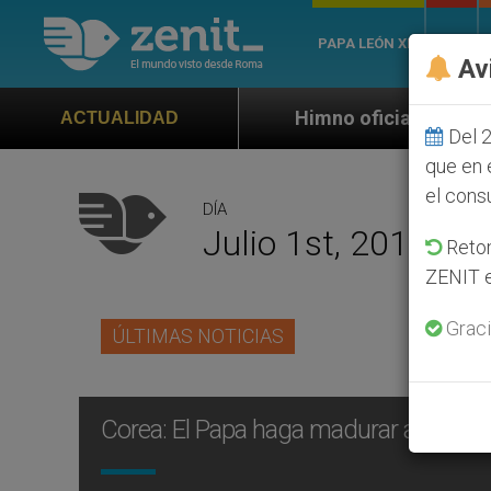
PAPA LEÓN XIV
ROMA
Av
Himno oficial de la Jornada Mundial de la
ACTUALIDAD
Del 2
que en 
el cons
DÍA
Julio 1st, 2014
Retom
ZENIT e
Graci
ÚLTIMAS NOTICIAS
Corea: El Papa haga madurar a nuest