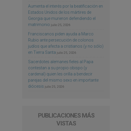
Aumenta el interés por la beatificación en
Estados Unidos de los mártires de
Georgia que murieron defendiendo el
matrimonio
julio 25, 2026
Franciscanos piden ayuda a Marco
Rubio ante persecución de colonos
judíos que afecta a cristianos (y no sólo)
en Tierra Santa
julio 25, 2026
Sacerdotes alemanes fieles al Papa
contestan a su propio obispo (y
cardenal) quien les orilla a bendecir
parejas del mismo sexo en importante
diócesis
julio 25, 2026
PUBLICACIONES MÁS
VISTAS