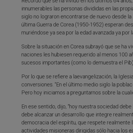
Recordó que se ha vivido en los últimos 64 años,
innumerables las personas divididas en las propi
siglo no lograron encontrarse de nuevo desde la 
última Guerra de Corea (1950-1952) esperan de
muriéndose ya sea por la edad avanzada ya por
Sobre la situación en Corea subrayó que se ha viv
naciones les hubiesen requerido al menos 100 añ
sucesos importantes (como lo demuestra el Pib), 
Por lo que se refiere a laevangelización, la Igle
conversiones. “En el último medio siglo la pobla
Pero hoy iniciamos a preguntarnos sobre la cuali
En ese sentido, dijo, “hoy nuestra sociedad deb
debe alcanzar un desarrollo que integre realmen
democracia del espíritu, que respete realmente 
actividades misioneras dirigidas sólo hacia los e