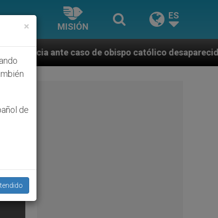
ES
×
MISIÓN
o de obispo católico desaparecido por la dictadura n
hando
ambién
pañol de
tendido