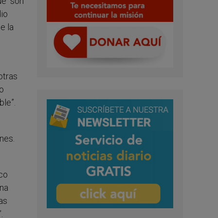
ue “son
dio
e la
otras
do
ble”.
nes.
ico
una
as
.