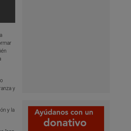
 a
ormar
ién
a
no
ranza y
ón y la