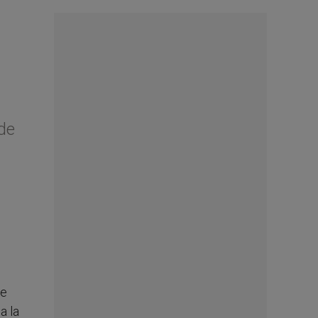
 de
ve
a la