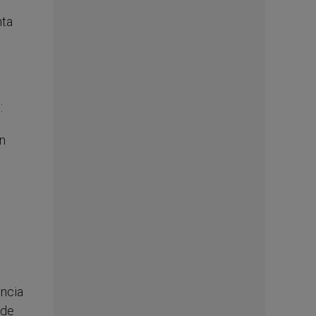
nta
:
un
encia
ede