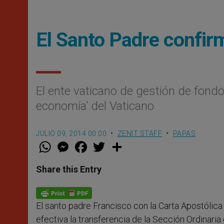
El Santo Padre confi
El ente vaticano de gestión de fondo
economía’ del Vaticano
JULIO 09, 2014 00:00
ZENIT STAFF
PAPAS
W
M
F
T
S
h
e
a
w
h
a
s
c
i
a
t
s
e
t
r
Share this Entry
s
e
b
t
e
A
n
o
e
p
g
o
r
p
e
k
El santo padre Francisco con la Carta Apostólic
r
efectiva la transferencia de la Sección Ordinaria