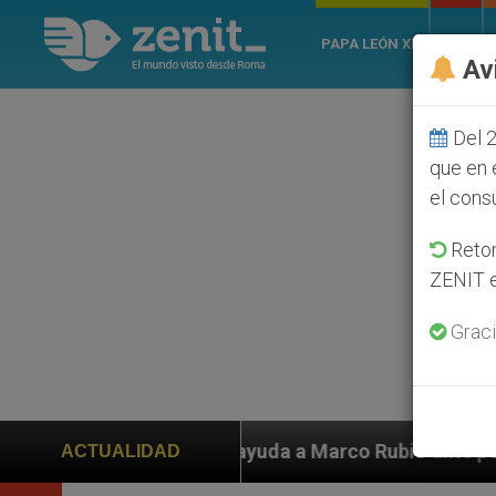
PAPA LEÓN XIV
ROMA
Av
Del 2
que en 
el cons
Retom
ZENIT e
Graci
en ayuda a Marco Rubio ante persecución de colonos ju
ACTUALIDAD