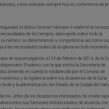
finanzas), como indicado siempre hoy en conferencia de p
tigüedad, el último Concilio Vaticano II reafirmó la necesi
s necesidades de los tiempos, adecuando sobre todo la
a, su número, su denominación y competencia, así como su
a a las necesidades reales de la Iglesia en todo momento
caso de la promulgación, el 24 de febrero de 2014, de la Ca
dispensator Prudens» con la que instituí la Secretaría de
ta, teniendo en cuenta lo establecido por el Consejo de
nómico y la vigilancia sobre los dicasterios de la Curia
 Sede y la administración del Estado de la Ciudad del Vati
de los Jefes de los dicasterios interesados, he creído op
ahora entre sus funciones institucionales, de acuerdo con 