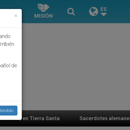
ES
×
MISIÓN
hando
ambién
pañol de
tendido
nta
Sacerdotes alemanes fieles al Papa contesta