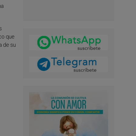
ha
s
zco que
a de su