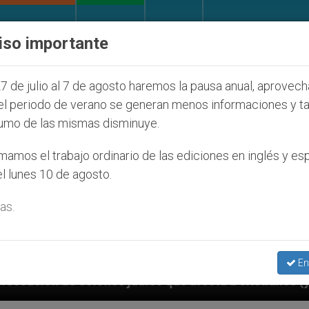
IGLESIA Y MUNDO
DOCUMENTOS
DONATIVOS
iso importante
7 de julio al 7 de agosto haremos la pausa anual, aprovec
el periodo de verano se generan menos informaciones y t
umo de las mismas disminuye.
amos el trabajo ordinario de las ediciones en inglés y es
l lunes 10 de agosto.
as.
En
díos que afecta a cristianos (y no sólo) en Tierra Sa