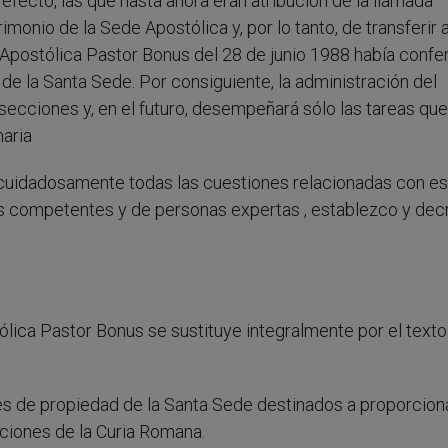
efecto, las que hasta ahora eran atribución de la llamada
imonio de la Sede Apostólica y, por lo tanto, de transferir 
 Apostólica Pastor Bonus del 28 de junio 1988 había confer
de la Santa Sede. Por consiguiente, la administración del
 secciones y, en el futuro, desempeñará sólo las tareas que
aria
uidadosamente todas las cuestiones relacionadas con e
os competentes y de personas expertas , establezco y decr
tólica Pastor Bonus se sustituye integralmente por el texto
enes de propiedad de la Santa Sede destinados a proporcion
ciones de la Curia Romana.