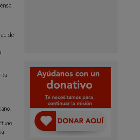
rensa.
dad de
s
.
rta
cano.
ortuno
la