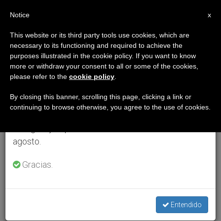
ES
Notice
×
x
Aviso importante
This website or its third party tools use cookies, which are
necessary to its functioning and required to achieve the
Del 27 de julio al 7 de agosto haremos la pausa
purposes illustrated in the cookie policy. If you want to know
anual, aprovechando que en el periodo de verano
more or withdraw your consent to all or some of the cookies,
please refer to the
cookie policy
.
se generan menos informaciones y también el
consumo de las mismas disminuye.
By closing this banner, scrolling this page, clicking a link or
continuing to browse otherwise, you agree to the use of cookies.
Retomamos el trabajo ordinario de las ediciones
en inglés y español de ZENIT el lunes 10 de
agosto.
Gracias.
Entendido