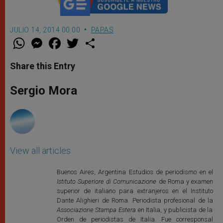
JULIO 14, 2014 00:00
PAPAS
W
M
F
T
S
h
e
a
w
h
a
s
c
i
a
t
s
e
t
r
Share this Entry
s
e
b
t
e
A
n
o
e
p
g
o
r
Sergio Mora
p
e
k
r
View all articles
Buenos Aires, Argentina Estudios de periodismo en el
Istituto Superiore di Comunicazione
de Roma y examen
superior de italiano para extranjeros en el Instituto
Dante Alighieri de Roma. Periodista profesional de la
Associazione Stampa Estera
en Italia, y publicista de la
Orden de periodistas de Italia. Fue corresponsal