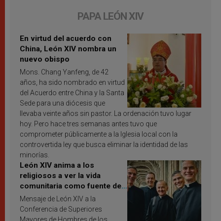
PAPA LEÓN XIV
En virtud del acuerdo con
China, León XIV nombra un
nuevo obispo
Mons. Chang Yanfeng, de 42
años, ha sido nombrado en virtud
del Acuerdo entre China y la Santa
Sede para una diócesis que
llevaba veinte años sin pastor. La ordenación tuvo lugar
hoy. Pero hace tres semanas antes tuvo que
comprometer públicamente a la Iglesia local con la
controvertida ley que busca eliminar la identidad de las
minorías.
León XIV anima a los
religiosos a ver la vida
comunitaria como fuente de
inspiración y santificación
Mensaje de León XIV a la
Conferencia de Superiores
Mayores de Hombres de los