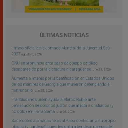
ÚLTIMAS NOTICIAS
Himno oficial de la Jornada Mundial de la Juventud Seúl
2027
agosto 3, 2026
ONU se pronuncia ante caso de obispo católico
desaparecido por la dictadura nicaragüense
julio 25, 2026
Aumenta el interés por la beatificación en Estados Unidos
de los mártires de Georgia que murieron defendiendo el
matrimonio
julio 25, 2026
Franciscanos piden ayuda a Marco Rubio ante
persecución de colonos judíos que afecta a cristianos (y
no sólo) en Tierra Santa
julio 25, 2026
Sacerdotes alemanes fieles al Papa contestan a su propio
obispo (y cardenal) quien les orilla a bendecir parejas del