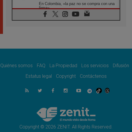
En Colombia, «la paz no se compra con una
firma»
08.08.2026
En Venezuela celebraron los 416 años del
Santo Cristo de La Grita
08.08.2026
El Papa: en Santa Ágata contemplamos la
victoria del amor sobre la muerte
08.08.2026
León XIV visitará el Santuario de la Madre
del Buen Consejo de Genazzano
Quiénes somos
FAQ
La Propiedad
Los servicios
Difusión
07.08.2026
Filipinas: el Vicariato Apostólico de Calapán
Estatus legal
Copyright
Contáctenos
se convierte en diócesis
07.08.2026
Honduras: Los desplazados invisibles de una
crisis olvidada
07.08.2026
Bokalic: "En Argentina el Papa León señalará
el compromiso del cristiano"
Copyright © 2026 ZENIT. All Rights Reserved.