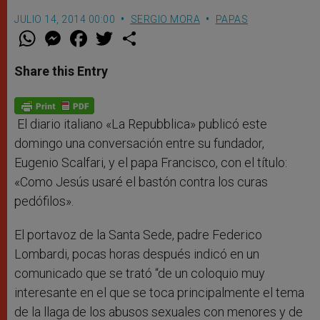
JULIO 14, 2014 00:00
SERGIO MORA
PAPAS
W
M
F
T
S
h
e
a
w
h
a
s
c
i
a
t
s
e
t
r
Share this Entry
s
e
b
t
e
A
n
o
e
p
g
o
r
p
e
k
r
El diario italiano «La Repubblica» publicó este
domingo una conversación entre su fundador,
Eugenio Scalfari, y el papa Francisco, con el título:
«Como Jesús usaré el bastón contra los curas
pedófilos».
El portavoz de la Santa Sede, padre Federico
Lombardi, pocas horas después indicó en un
comunicado que se trató “de un coloquio muy
interesante en el que se toca principalmente el tema
de la llaga de los abusos sexuales con menores y de