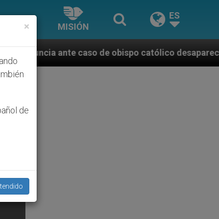
ES
×
MISIÓN
aso de obispo católico desaparecido por la dictadura
hando
ambién
pañol de
tendido