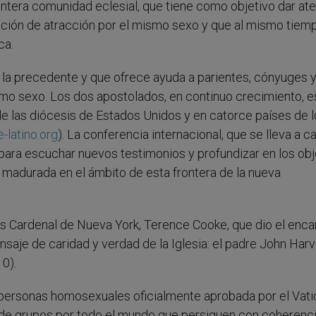
 entera comunidad eclesial, que tiene como objetivo dar at
dición de atracción por el mismo sexo y que al mismo tiem
ca.
 la precedente y que ofrece ayuda a parientes, cónyuges 
mo sexo. Los dos apostolados, en continuo crecimiento, e
e las diócesis de Estados Unidos y en catorce países de 
latino.org
). La conferencia internacional, que se lleva a c
ara escuchar nuevos testimonios y profundizar en los obj
 madurada en el ámbito de esta frontera de la nueva
es Cardenal de Nueva York, Terence Cooke, que dio el enca
nsaje de caridad y verdad de la Iglesia: el padre John Har
0).
 personas homosexuales oficialmente aprobada por el Vati
de grupos por todo el mundo que persiguen con coherenci