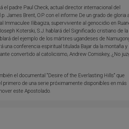
á el padre Paul Check, actual director internacional del
el p. James Brent, O.P. con el informe De un grado de gloria a
ial Immaculee Ilibagiza, superviviente al genocidio en Rua
Joseph Koterski, S.J. hablará del Significado cristiano de la
 hablará del ejemplo de los mártires ugandeses de Namugon
 una conferencia espiritual titulada Bajar da la montaña y
stante convertido al catolicismo, Andrew Comiskey, ¿No juz
mbién el documental "Desire of the Everlasting Hills" que
el primero de una serie próximamente disponibles en más
mover este Apostolado.