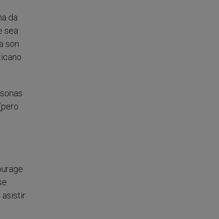
ma da
e sea
ca son
ticano
rsonas
(pero
ourage
se
asistir