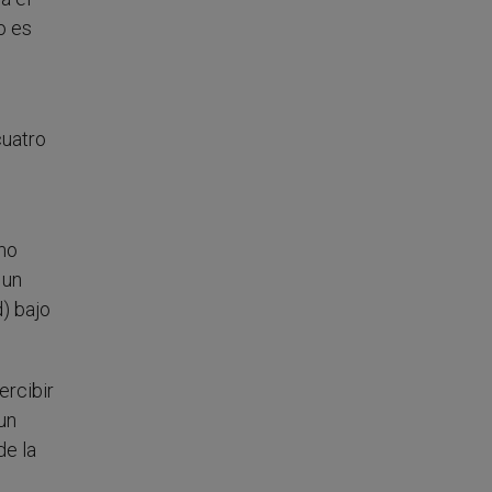
o es
cuatro
mo
 un
) bajo
ercibir
un
de la