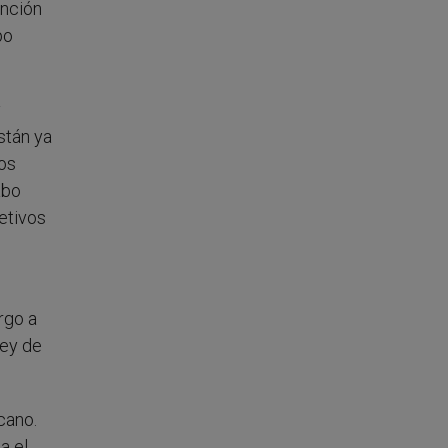
ención
po
y
stán ya
los
abo
etivos
rgo a
vey de
cano.
a el