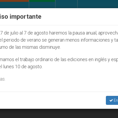
IGLESIA Y MUNDO
DOCUMENTOS
DONATIVOS
iso importante
la Juventud Seúl 2027
ONU se pronuncia ante c
7 de julio al 7 de agosto haremos la pausa anual, aprovec
el periodo de verano se generan menos informaciones y t
umo de las mismas disminuye.
amos el trabajo ordinario de las ediciones en inglés y es
l lunes 10 de agosto.
as.
En
ual hablan de castidad