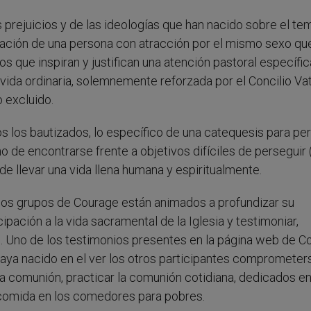
 prejuicios y de las ideologías que han nacido sobre el te
uación de una persona con atracción por el mismo sexo qu
os que inspiran y justifican una atención pastoral específi
a vida ordinaria, solemnemente reforzada por el Concilio Va
no excluido.
dos los bautizados, lo específico de una catequesis para pe
 de encontrarse frente a objetivos difíciles de perseguir 
de llevar una vida llena humana y espiritualmente.
ios grupos de Courage están animados a profundizar su
cipación a la vida sacramental de la Iglesia y testimoniar,
 Uno de los testimonios presentes en la página web de C
haya nacido en el ver los otros participantes comprometer
ta comunión, practicar la comunión cotidiana, dedicados en 
r comida en los comedores para pobres.