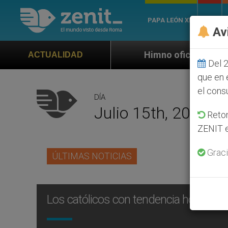
PAPA LEÓN XIV
ROMA
Av
Himno oficial de la Jornada Mundial de 
ACTUALIDAD
Del 2
que en 
el cons
DÍA
Julio 15th, 2014
Retom
ZENIT e
Graci
ÚLTIMAS NOTICIAS
Los católicos con tendencia homosex