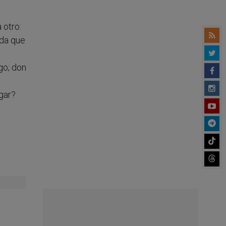
 otro:
nda que
go; don
gar?