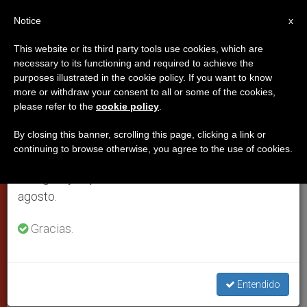
ES
Notice
×
x
Aviso importante
This website or its third party tools use cookies, which are
necessary to its functioning and required to achieve the
Del 27 de julio al 7 de agosto haremos la pausa
purposes illustrated in the cookie policy. If you want to know
Benedicto XV, la historia del Papa
anual, aprovechando que en el periodo de verano
more or withdraw your consent to all or some of the cookies,
please refer to the
cookie policy
.
se generan menos informaciones y también el
de la I Guerra Mundial (Vídeo)
consumo de las mismas disminuye.
By closing this banner, scrolling this page, clicking a link or
continuing to browse otherwise, you agree to the use of cookies.
Retomamos el trabajo ordinario de las ediciones
Se cumplen 100 años del conflicto que
en inglés y español de ZENIT el lunes 10 de
puso fin a la Belle Époque, al siglo XIX y
agosto.
a tres imperios: el Austro-Húngaro, el
Otomano y el Prusiano
Gracias.
JULIO 16, 2014 00:00
NULL ROME REPORTS
PAPAS
W
M
F
T
S
Entendido
h
e
a
w
h
a
s
c
i
a