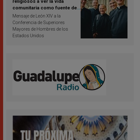
religiosos a ver la vida
comunitaria como fuente de
inspiración y santificación
Mensaje de León XIV a la
Conferencia de Superiores
Mayores de Hombres de los
Estados Unidos