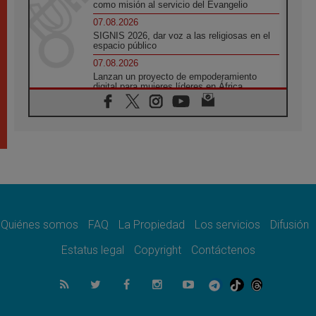
como misión al servicio del Evangelio
07.08.2026
SIGNIS 2026, dar voz a las religiosas en el
espacio público
07.08.2026
Lanzan un proyecto de empoderamiento
digital para mujeres líderes en África
07.08.2026
Programa oficial del Viaje Apostólico del
Papa León XIV a Francia
07.08.2026
Obispos de Ecuador: El bien de las familias
no admite premuras legislativas
06.08.2026
Cardenal Parolin: La paz comienza con la
empatía al dolor del otro
Quiénes somos
FAQ
La Propiedad
Los servicios
Difusión
06.08.2026
Fray Marco Vianelli: Aprender el Evangelio
Estatus legal
Copyright
Contáctenos
de la Paz en la Escuela de San Francisco
06.08.2026
La visita del Papa León XIV a Asís en un
minuto
06.08.2026