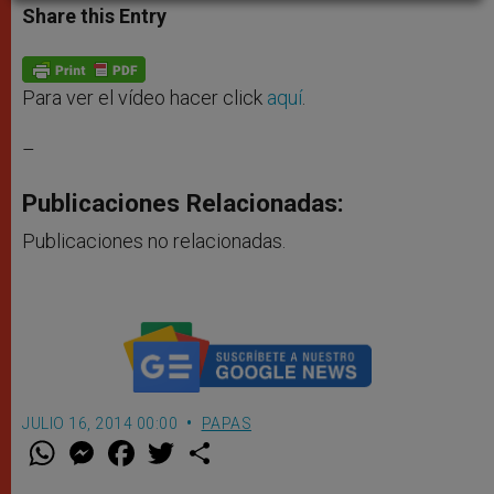
t
s
e
t
r
Share this Entry
s
e
b
t
e
A
n
o
e
p
g
o
r
p
e
k
r
Para ver el vídeo hacer click
aquí
.
–
Publicaciones Relacionadas:
Publicaciones no relacionadas.
JULIO 16, 2014 00:00
PAPAS
W
M
F
T
S
h
e
a
w
h
a
s
c
i
a