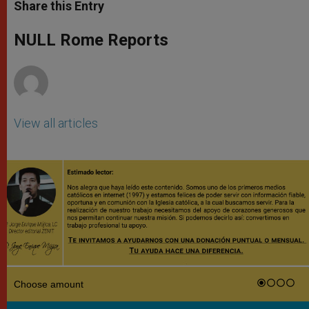
t
s
e
t
r
Share this Entry
s
e
b
t
e
A
n
o
e
p
g
o
r
NULL Rome Reports
p
e
k
r
View all articles