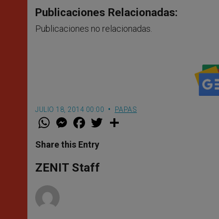
Publicaciones Relacionadas:
Publicaciones no relacionadas.
JULIO 18, 2014 00:00
PAPAS
W
M
F
T
S
h
e
a
w
h
a
s
c
i
a
t
s
e
t
r
Share this Entry
s
e
b
t
e
A
n
o
e
p
g
o
r
ZENIT Staff
p
e
k
r