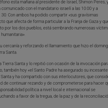
fono esta mañana al presidente de Israel, Shimon Peres, y
comunicado con el mandatario israelí a las 10.00 y a
11.30. Con ambos ha podido compartir «sus gravísimas
cto que afecta de forma particular a la Franja de Gaza y qu
iento por los dos pueblos, está sembrando numerosas víctim
 humanitaria».
su cercanía y reforzando el llamamiento que hizo el domin
rra Santa.
Tierra Santa y lo repitió con ocasión de la invocación par
nio, también hoy «el Santo Padre ha asegurado su incesante
rra Santa y ha compartido con sus interlocutores, que consid
dad de continuar rezando y de comprometerse para hacer 
onsabilidad política a nivel local e internacional se
hando a favor de la tregua, de la paz y de la reconciliaci