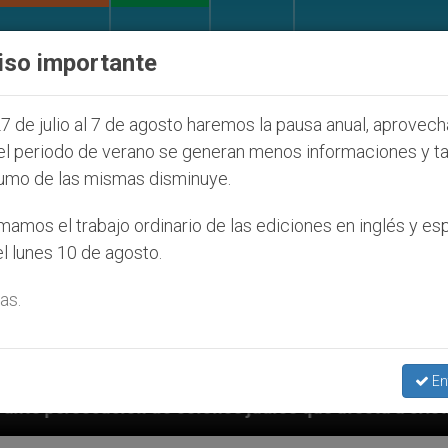
IGLESIA Y MUNDO
DOCUMENTOS
DONATIVOS
iso importante
7 de julio al 7 de agosto haremos la pausa anual, aprovec
el periodo de verano se generan menos informaciones y t
umo de las mismas disminuye.
amos el trabajo ordinario de las ediciones en inglés y es
l lunes 10 de agosto.
as.
En
lonos judíos que afecta a cristianos (y no sólo) en T