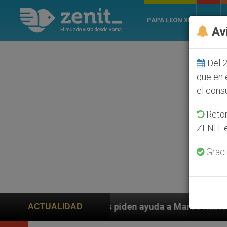
PAPA LEÓN XIV
ROMA
Av
Del 2
que en 
el cons
Retom
ZENIT e
Graci
anos piden ayuda a Marco Rubio ante persecución de co
ACTUALIDAD