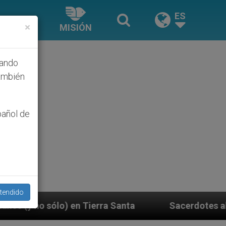
ES
×
MISIÓN
hando
ambién
pañol de
tendido
ierra Santa
Sacerdotes alemanes fieles al Papa 