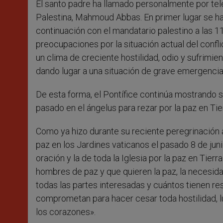
El santo padre ha llamado personalmente por telé
r
Palestina, Mahmoud Abbas. En primer lugar se ha 
continuación con el mandatario palestino a las 
preocupaciones por la situación actual del confli
un clima de creciente hostilidad, odio y sufrim
dando lugar a una situación de grave emergencia
De esta forma, el Pontífice continúa mostrando 
pasado en el ángelus para rezar por la paz en Tie
Como ya hizo durante su reciente peregrinación a 
paz en los Jardines vaticanos el pasado 8 de ju
oración y la de toda la Iglesia por la paz en Tie
hombres de paz y que quieren la paz, la necesi
todas las partes interesadas y cuántos tienen resp
comprometan para hacer cesar toda hostilidad, luc
los corazones».