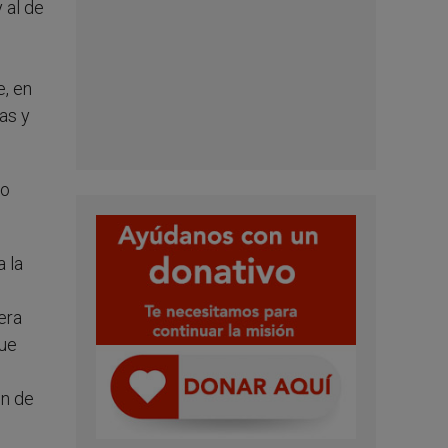
 al de
e, en
as y
go
a la
era
que
ón de