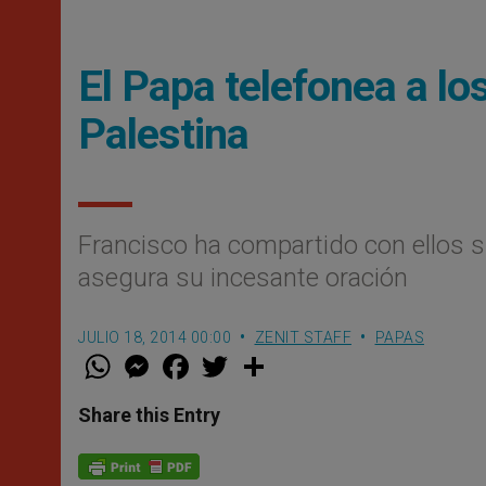
El Papa telefonea a los
Palestina
Francisco ha compartido con ellos s
asegura su incesante oración
JULIO 18, 2014 00:00
ZENIT STAFF
PAPAS
W
M
F
T
S
h
e
a
w
h
a
s
c
i
a
t
s
e
t
r
Share this Entry
s
e
b
t
e
A
n
o
e
p
g
o
r
p
e
k