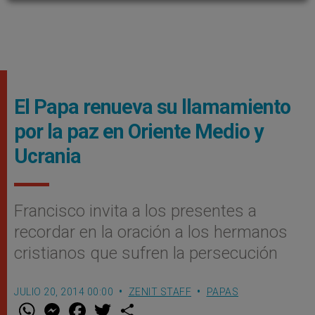
El Papa renueva su llamamiento
por la paz en Oriente Medio y
Ucrania
Francisco invita a los presentes a
recordar en la oración a los hermanos
cristianos que sufren la persecución
JULIO 20, 2014 00:00
ZENIT STAFF
PAPAS
W
M
F
T
S