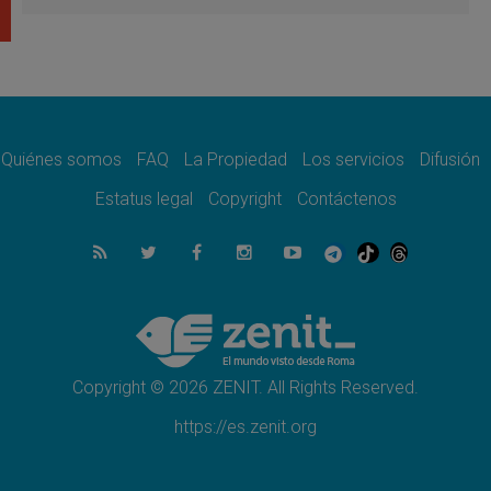
Papa León XIV a Francia
07.08.2026
Obispos de Ecuador: El bien de las familias
no admite premuras legislativas
06.08.2026
Cardenal Parolin: La paz comienza con la
empatía al dolor del otro
Quiénes somos
FAQ
La Propiedad
Los servicios
Difusión
06.08.2026
Fray Marco Vianelli: Aprender el Evangelio
Estatus legal
Copyright
Contáctenos
de la Paz en la Escuela de San Francisco
06.08.2026
La visita del Papa León XIV a Asís en un
minuto
06.08.2026
El agradecimiento de los jóvenes al Papa:
«Hoy nos sentimos Iglesia»
Copyright © 2026 ZENIT. All Rights Reserved.
https://es.zenit.org