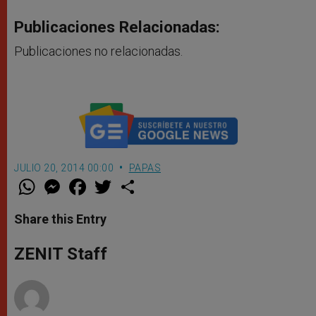
Publicaciones Relacionadas:
Publicaciones no relacionadas.
JULIO 20, 2014 00:00
PAPAS
W
M
F
T
S
h
e
a
w
h
a
s
c
i
a
t
s
e
t
r
Share this Entry
s
e
b
t
e
A
n
o
e
p
g
o
r
ZENIT Staff
p
e
k
r