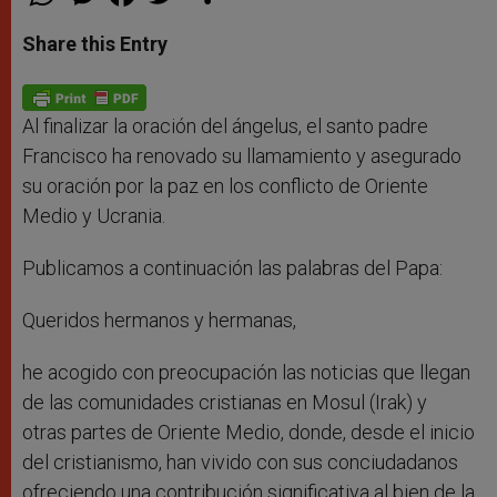
h
e
a
w
h
a
s
c
i
a
t
s
e
t
r
Share this Entry
s
e
b
t
e
A
n
o
e
p
g
o
r
p
e
k
r
Al finalizar la oración del ángelus, el santo padre
Francisco ha renovado su llamamiento y asegurado
su oración por la paz en los conflicto de Oriente
Medio y Ucrania.
Publicamos a continuación las palabras del Papa:
Queridos hermanos y hermanas,
he acogido con preocupación las noticias que llegan
de las comunidades cristianas en Mosul (Irak) y
otras partes de Oriente Medio, donde, desde el inicio
del cristianismo, han vivido con sus conciudadanos
ofreciendo una contribución significativa al bien de la