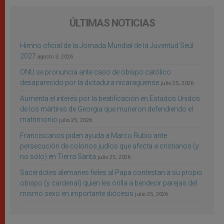
ÚLTIMAS NOTICIAS
Himno oficial de la Jornada Mundial de la Juventud Seúl
2027
agosto 3, 2026
ONU se pronuncia ante caso de obispo católico
desaparecido por la dictadura nicaragüense
julio 25, 2026
Aumenta el interés por la beatificación en Estados Unidos
de los mártires de Georgia que murieron defendiendo el
matrimonio
julio 25, 2026
Franciscanos piden ayuda a Marco Rubio ante
persecución de colonos judíos que afecta a cristianos (y
no sólo) en Tierra Santa
julio 25, 2026
Sacerdotes alemanes fieles al Papa contestan a su propio
obispo (y cardenal) quien les orilla a bendecir parejas del
mismo sexo en importante diócesis
julio 25, 2026