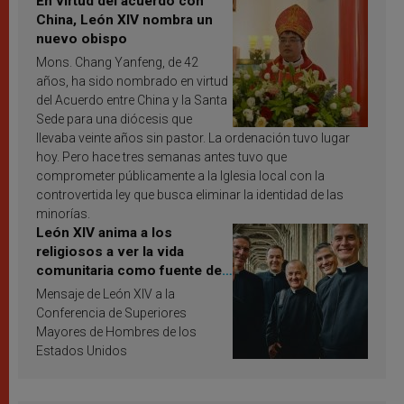
En virtud del acuerdo con
China, León XIV nombra un
nuevo obispo
Mons. Chang Yanfeng, de 42
años, ha sido nombrado en virtud
del Acuerdo entre China y la Santa
Sede para una diócesis que
llevaba veinte años sin pastor. La ordenación tuvo lugar
hoy. Pero hace tres semanas antes tuvo que
comprometer públicamente a la Iglesia local con la
controvertida ley que busca eliminar la identidad de las
minorías.
León XIV anima a los
religiosos a ver la vida
comunitaria como fuente de
inspiración y santificación
Mensaje de León XIV a la
Conferencia de Superiores
Mayores de Hombres de los
Estados Unidos