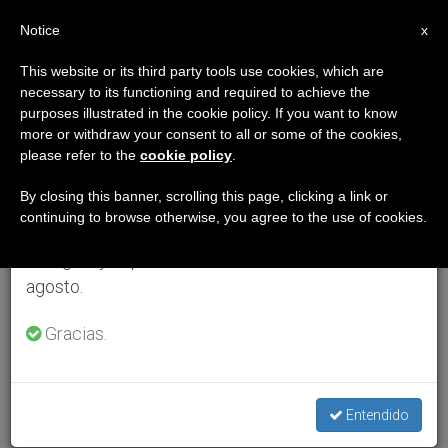
ES
Notice
×
x
Aviso importante
This website or its third party tools use cookies, which are
necessary to its functioning and required to achieve the
Del 27 de julio al 7 de agosto haremos la pausa
purposes illustrated in the cookie policy. If you want to know
anual, aprovechando que en el periodo de verano
more or withdraw your consent to all or some of the cookies,
please refer to the
cookie policy
.
se generan menos informaciones y también el
consumo de las mismas disminuye.
By closing this banner, scrolling this page, clicking a link or
continuing to browse otherwise, you agree to the use of cookies.
Retomamos el trabajo ordinario de las ediciones
en inglés y español de ZENIT el lunes 10 de
agosto.
Gracias.
Entendido