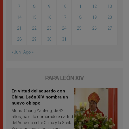
7
8
9
10
11
12
13
14
15
16
17
18
19
20
21
22
23
24
25
26
27
28
29
30
31
« Jun
Ago »
PAPA LEÓN XIV
En virtud del acuerdo con
China, León XIV nombra un
nuevo obispo
Mons. Chang Yanfeng, de 42
años, ha sido nombrado en virtud
del Acuerdo entre China y la Santa
Sede para una diócesis que