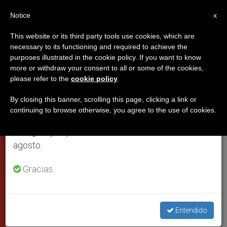
ES
Notice
×
x
Aviso importante
This website or its third party tools use cookies, which are
necessary to its functioning and required to achieve the
Del 27 de julio al 7 de agosto haremos la pausa
purposes illustrated in the cookie policy. If you want to know
El Papa: el continente digital es
anual, aprovechando que en el periodo de verano
more or withdraw your consent to all or some of the cookies,
please refer to the
cookie policy
.
se generan menos informaciones y también el
lugar de encuentro entre
consumo de las mismas disminuye.
personas con desafí­os reales
By closing this banner, scrolling this page, clicking a link or
continuing to browse otherwise, you agree to the use of cookies.
Retomamos el trabajo ordinario de las ediciones
en inglés y español de ZENIT el lunes 10 de
Mensaje del Santo Padre al IV
agosto.
Congreso Nacional de la Pastoral de
Gracias.
las Comunicaciones Sociales de Brasil
JULIO 25, 2014 00:00
ZENIT STAFF
PAPAS
W
M
F
T
S
Entendido
h
e
a
w
h
a
s
c
i
a