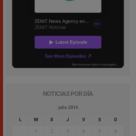
NOTICIAS POR DÍA
julio 2014
L
M
X
J
V
S
D
1
2
3
4
5
6