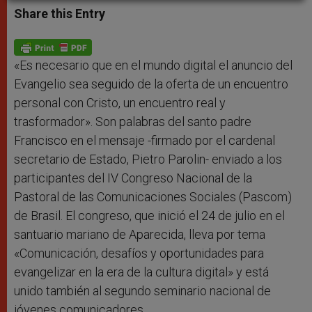
t
s
e
t
r
Share this Entry
s
e
b
t
e
A
n
o
e
p
g
o
r
p
e
k
r
«Es necesario que en el mundo digital el anuncio del
Evangelio sea seguido de la oferta de un encuentro
personal con Cristo, un encuentro real y
trasformador». Son palabras del santo padre
Francisco en el mensaje -firmado por el cardenal
secretario de Estado, Pietro Parolin- enviado a los
participantes del IV Congreso Nacional de la
Pastoral de las Comunicaciones Sociales (Pascom)
de Brasil. El congreso, que inició el 24 de julio en el
santuario mariano de Aparecida, lleva por tema
«Comunicación, desafíos y oportunidades para
evangelizar en la era de la cultura digital» y está
unido también al segundo seminario nacional de
jóvenes comunicadores.