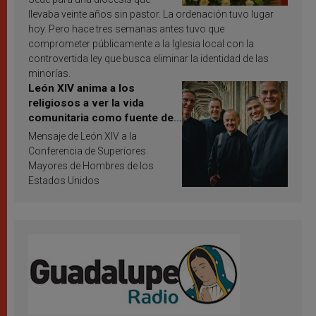
llevaba veinte años sin pastor. La ordenación tuvo lugar
hoy. Pero hace tres semanas antes tuvo que
comprometer públicamente a la Iglesia local con la
controvertida ley que busca eliminar la identidad de las
minorías.
León XIV anima a los
religiosos a ver la vida
comunitaria como fuente de
inspiración y santificación
Mensaje de León XIV a la
Conferencia de Superiores
Mayores de Hombres de los
Estados Unidos