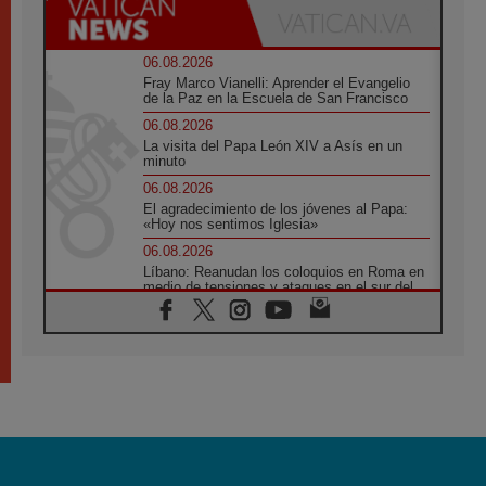
06.08.2026
Fray Marco Vianelli: Aprender el Evangelio
de la Paz en la Escuela de San Francisco
06.08.2026
La visita del Papa León XIV a Asís en un
minuto
06.08.2026
El agradecimiento de los jóvenes al Papa:
«Hoy nos sentimos Iglesia»
06.08.2026
Líbano: Reanudan los coloquios en Roma en
medio de tensiones y ataques en el sur del
país
06.08.2026
Hiroshima y Nagasaki, 81 años después.
Comienzan "Diez Días Oración por la Paz"
06.08.2026
Pizzaballa en Asís: los cristianos quieren
paz
06.08.2026
Sturla: La visita de León XIV será una buena