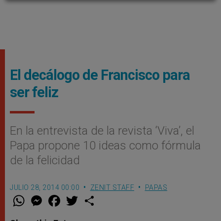
El decálogo de Francisco para
ser feliz
En la entrevista de la revista ‘Viva’, el
Papa propone 10 ideas como fórmula
de la felicidad
JULIO 28, 2014 00:00
ZENIT STAFF
PAPAS
W
M
F
T
S
h
e
a
w
h
a
s
c
i
a
t
s
e
t
r