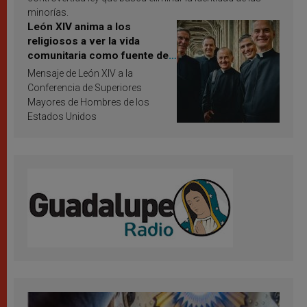
minorías.
León XIV anima a los
religiosos a ver la vida
comunitaria como fuente de
inspiración y santificación
Mensaje de León XIV a la
Conferencia de Superiores
Mayores de Hombres de los
Estados Unidos