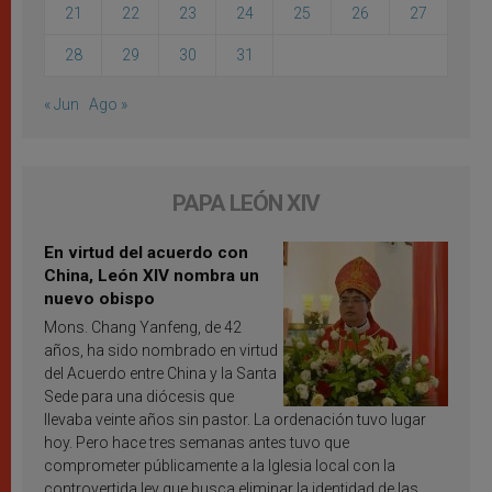
21
22
23
24
25
26
27
28
29
30
31
« Jun
Ago »
PAPA LEÓN XIV
En virtud del acuerdo con
China, León XIV nombra un
nuevo obispo
Mons. Chang Yanfeng, de 42
años, ha sido nombrado en virtud
del Acuerdo entre China y la Santa
Sede para una diócesis que
llevaba veinte años sin pastor. La ordenación tuvo lugar
hoy. Pero hace tres semanas antes tuvo que
comprometer públicamente a la Iglesia local con la
controvertida ley que busca eliminar la identidad de las