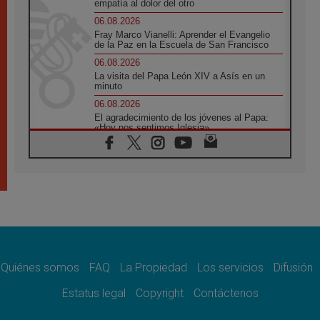
empatía al dolor del otro
06.08.2026
Fray Marco Vianelli: Aprender el Evangelio
de la Paz en la Escuela de San Francisco
06.08.2026
La visita del Papa León XIV a Asís en un
minuto
06.08.2026
El agradecimiento de los jóvenes al Papa:
«Hoy nos sentimos Iglesia»
06.08.2026
Líbano: Reanudan los coloquios en Roma en
medio de tensiones y ataques en el sur del
país
06.08.2026
Hiroshima y Nagasaki, 81 años después.
Comienzan "Diez Días Oración por la Paz"
06.08.2026
Pizzaballa en Asís: los cristianos quieren
paz
Quiénes somos
FAQ
La Propiedad
Los servicios
Difusión
06.08.2026
Estatus legal
Copyright
Contáctenos
Sturla: La visita de León XIV será una buena
noticia para todo el Uruguay