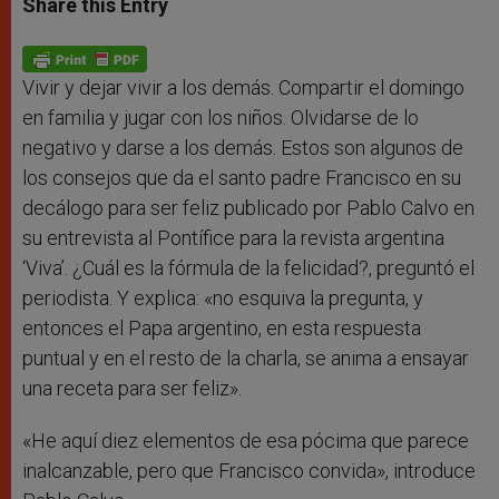
Share this Entry
s
e
b
t
e
A
n
o
e
p
g
o
r
p
e
k
r
Vivir y dejar vivir a los demás. Compartir el domingo
en familia y jugar con los niños. Olvidarse de lo
negativo y darse a los demás. Estos son algunos de
los consejos que da el santo padre Francisco en su
decálogo para ser feliz publicado por Pablo Calvo en
su entrevista al Pontífice para la revista argentina
‘Viva’. ¿Cuál es la fórmula de la felicidad?, preguntó el
periodista. Y explica: «no esquiva la pregunta, y
entonces el Papa argentino, en esta respuesta
puntual y en el resto de la charla, se anima a ensayar
una receta para ser feliz».
«He aquí diez elementos de esa pócima que parece
inalcanzable, pero que Francisco convida», introduce