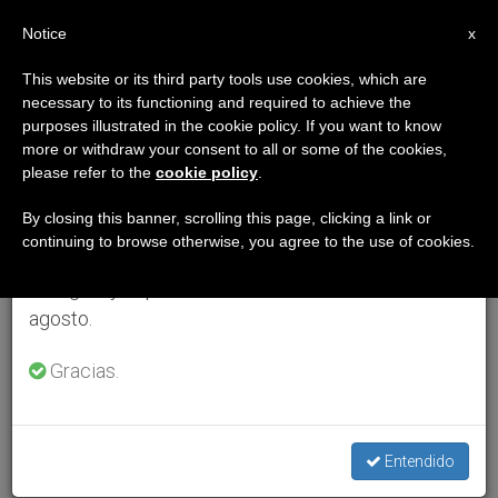
ES
Notice
×
x
Aviso importante
This website or its third party tools use cookies, which are
necessary to its functioning and required to achieve the
Del 27 de julio al 7 de agosto haremos la pausa
purposes illustrated in the cookie policy. If you want to know
anual, aprovechando que en el periodo de verano
more or withdraw your consent to all or some of the cookies,
please refer to the
cookie policy
.
se generan menos informaciones y también el
consumo de las mismas disminuye.
By closing this banner, scrolling this page, clicking a link or
continuing to browse otherwise, you agree to the use of cookies.
Retomamos el trabajo ordinario de las ediciones
en inglés y español de ZENIT el lunes 10 de
agosto.
Gracias.
Entendido