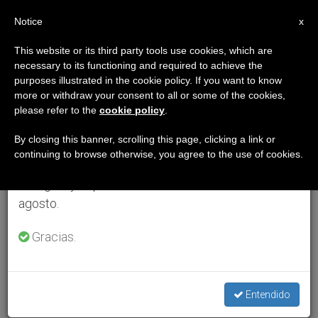
ES
Notice
×
x
Aviso importante
This website or its third party tools use cookies, which are
necessary to its functioning and required to achieve the
Del 27 de julio al 7 de agosto haremos la pausa
purposes illustrated in the cookie policy. If you want to know
anual, aprovechando que en el periodo de verano
more or withdraw your consent to all or some of the cookies,
please refer to the
cookie policy
.
se generan menos informaciones y también el
consumo de las mismas disminuye.
By closing this banner, scrolling this page, clicking a link or
continuing to browse otherwise, you agree to the use of cookies.
Retomamos el trabajo ordinario de las ediciones
en inglés y español de ZENIT el lunes 10 de
agosto.
Gracias.
Entendido