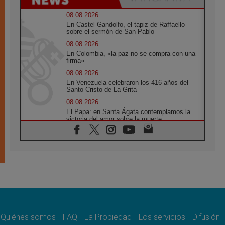
08.08.2026
En Castel Gandolfo, el tapiz de Raffaello
sobre el sermón de San Pablo
08.08.2026
En Colombia, «la paz no se compra con una
firma»
08.08.2026
En Venezuela celebraron los 416 años del
Santo Cristo de La Grita
08.08.2026
El Papa: en Santa Ágata contemplamos la
victoria del amor sobre la muerte
08.08.2026
León XIV visitará el Santuario de la Madre
del Buen Consejo de Genazzano
07.08.2026
Filipinas: el Vicariato Apostólico de Calapán
se convierte en diócesis
07.08.2026
Honduras: Los desplazados invisibles de una
crisis olvidada
Quiénes somos
FAQ
La Propiedad
Los servicios
Difusión
07.08.2026