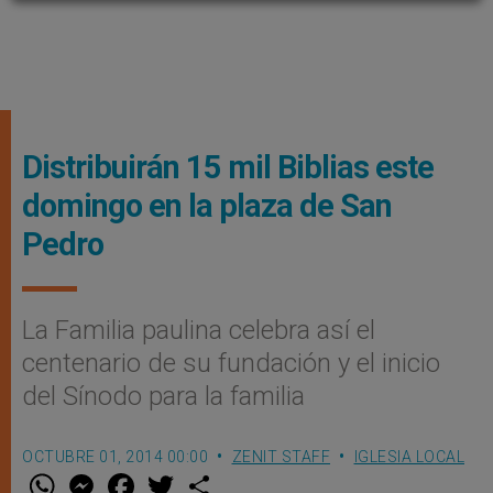
Distribuirán 15 mil Biblias este
domingo en la plaza de San
Pedro
La Familia paulina celebra así el
centenario de su fundación y el inicio
del Sínodo para la familia
OCTUBRE 01, 2014 00:00
ZENIT STAFF
IGLESIA LOCAL
W
M
F
T
S