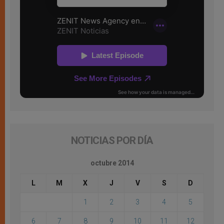
NOTICIAS POR DÍA
octubre 2014
L
M
X
J
V
S
D
1
2
3
4
5
6
7
8
9
10
11
12