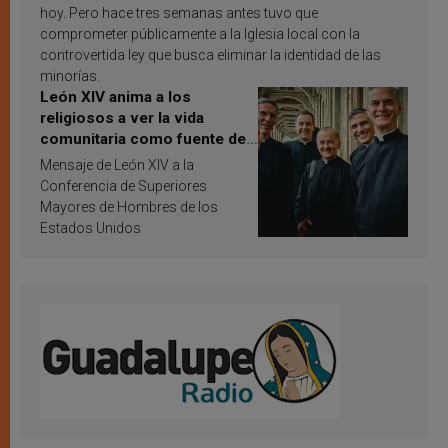
hoy. Pero hace tres semanas antes tuvo que
comprometer públicamente a la Iglesia local con la
controvertida ley que busca eliminar la identidad de las
minorías.
León XIV anima a los
religiosos a ver la vida
comunitaria como fuente de
inspiración y santificación
Mensaje de León XIV a la
Conferencia de Superiores
Mayores de Hombres de los
Estados Unidos