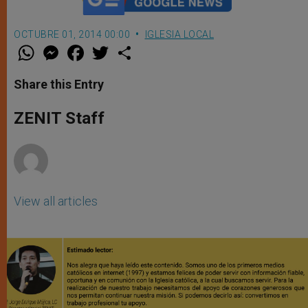
OCTUBRE 01, 2014 00:00
IGLESIA LOCAL
W
M
F
T
S
h
e
a
w
h
a
s
c
i
a
t
s
e
t
r
Share this Entry
s
e
b
t
e
A
n
o
e
p
g
o
r
ZENIT Staff
p
e
k
r
View all articles