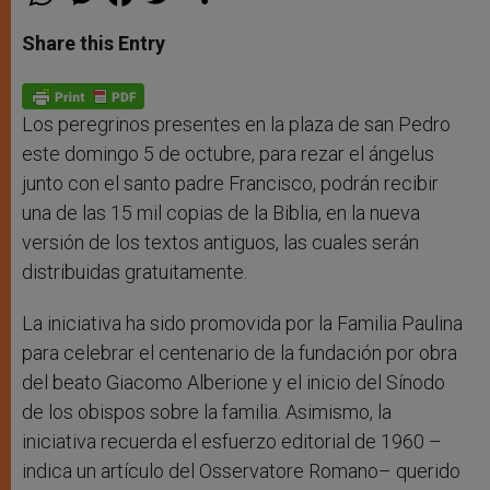
h
e
a
w
h
a
s
c
i
a
t
s
e
t
r
Share this Entry
s
e
b
t
e
A
n
o
e
p
g
o
r
p
e
k
r
Los peregrinos presentes en la plaza de san Pedro
este domingo 5 de octubre, para rezar el ángelus
junto con el santo padre Francisco, podrán recibir
una de las 15 mil copias de la Biblia, en la nueva
versión de los textos antiguos, las cuales serán
distribuidas gratuitamente.
La iniciativa ha sido promovida por la Familia Paulina
para celebrar el centenario de la fundación por obra
del beato Giacomo Alberione y el inicio del Sínodo
de los obispos sobre la familia. Asimismo, la
iniciativa recuerda el esfuerzo editorial de 1960 –
indica un artículo del Osservatore Romano– querido