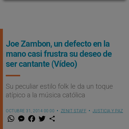
Joe Zambon, un defecto en la
mano casi frustra su deseo de
ser cantante (Vídeo)
Su peculiar estilo folk le da un toque
atípico a la música católica
OCTUBRE 31, 2014 00:00
ZENIT STAFF
JUSTICIA Y PAZ
W
M
F
T
S
h
e
a
w
h
a
s
c
i
a