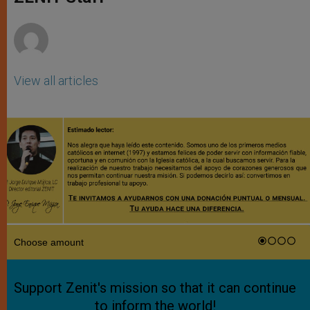
p
e
k
r
View all articles