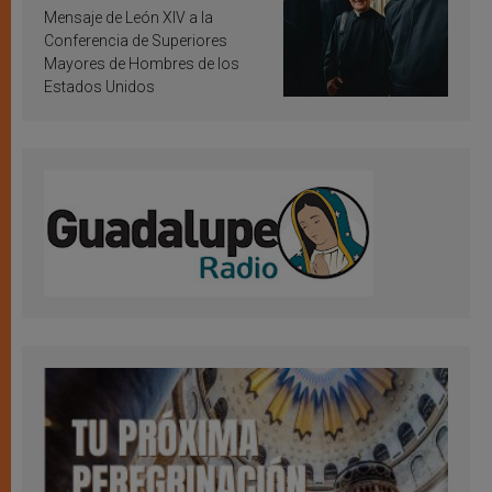
inspiración y santificación
Mensaje de León XIV a la
Conferencia de Superiores
Mayores de Hombres de los
Estados Unidos