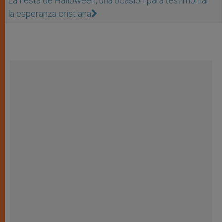
La fiesta de Halloween, una ocasión para testimoniar
la esperanza cristiana