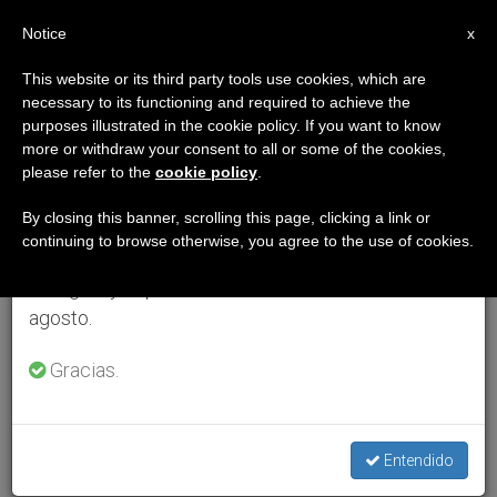
ES
Notice
×
x
Aviso importante
This website or its third party tools use cookies, which are
necessary to its functioning and required to achieve the
Del 27 de julio al 7 de agosto haremos la pausa
purposes illustrated in the cookie policy. If you want to know
anual, aprovechando que en el periodo de verano
more or withdraw your consent to all or some of the cookies,
please refer to the
cookie policy
.
se generan menos informaciones y también el
consumo de las mismas disminuye.
By closing this banner, scrolling this page, clicking a link or
continuing to browse otherwise, you agree to the use of cookies.
Retomamos el trabajo ordinario de las ediciones
en inglés y español de ZENIT el lunes 10 de
agosto.
Gracias.
Entendido