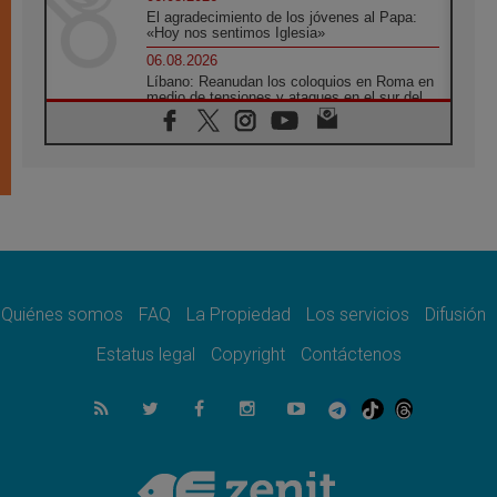
El agradecimiento de los jóvenes al Papa:
«Hoy nos sentimos Iglesia»
06.08.2026
Líbano: Reanudan los coloquios en Roma en
medio de tensiones y ataques en el sur del
país
06.08.2026
Hiroshima y Nagasaki, 81 años después.
Comienzan "Diez Días Oración por la Paz"
06.08.2026
Pizzaballa en Asís: los cristianos quieren
paz
06.08.2026
Sturla: La visita de León XIV será una buena
noticia para todo el Uruguay
Quiénes somos
FAQ
La Propiedad
Los servicios
Difusión
06.08.2026
Estatus legal
Copyright
Contáctenos
León XIV: La revolución del Evangelio
derriba los muros que separan
06.08.2026
La Iglesia en Ceuta: caridad y esperanza
frente al drama migratorio
06.08.2026
La visita del Papa a Perú será un tiempo de