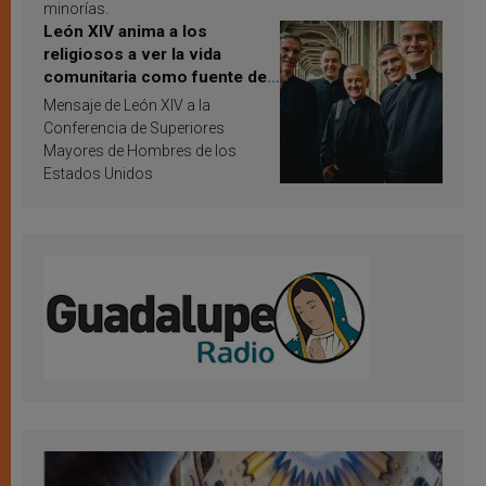
minorías.
León XIV anima a los
religiosos a ver la vida
comunitaria como fuente de
inspiración y santificación
Mensaje de León XIV a la
Conferencia de Superiores
Mayores de Hombres de los
Estados Unidos