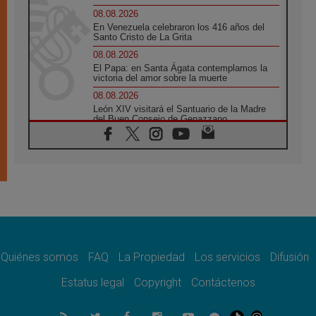
08.08.2026
En Venezuela celebraron los 416 años del
Santo Cristo de La Grita
08.08.2026
El Papa: en Santa Ágata contemplamos la
victoria del amor sobre la muerte
08.08.2026
León XIV visitará el Santuario de la Madre
del Buen Consejo de Genazzano
07.08.2026
Filipinas: el Vicariato Apostólico de Calapán
se convierte en diócesis
07.08.2026
Honduras: Los desplazados invisibles de una
crisis olvidada
07.08.2026
Bokalic: "En Argentina el Papa León señalará
el compromiso del cristiano"
Quiénes somos
FAQ
La Propiedad
Los servicios
Difusión
07.08.2026
La matanza de niños en Gaza no cesa: 300
Estatus legal
Copyright
Contáctenos
muertos en 300 días
07.08.2026
Tagle: La guerra desfigura el mundo, solo la