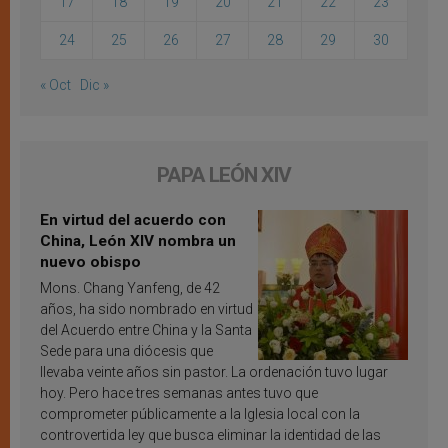
17
18
19
20
21
22
23
24
25
26
27
28
29
30
« Oct
Dic »
PAPA LEÓN XIV
En virtud del acuerdo con
China, León XIV nombra un
nuevo obispo
Mons. Chang Yanfeng, de 42
años, ha sido nombrado en virtud
del Acuerdo entre China y la Santa
Sede para una diócesis que
llevaba veinte años sin pastor. La ordenación tuvo lugar
hoy. Pero hace tres semanas antes tuvo que
comprometer públicamente a la Iglesia local con la
controvertida ley que busca eliminar la identidad de las