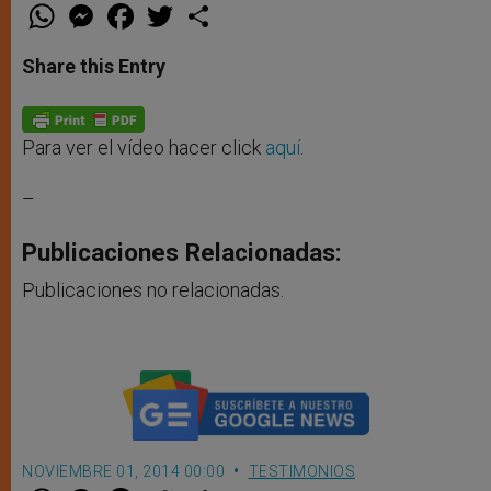
W
M
F
T
S
h
e
a
w
h
a
s
c
i
a
t
s
e
t
r
Share this Entry
s
e
b
t
e
A
n
o
e
p
g
o
r
p
e
k
r
Para ver el vídeo hacer click
aquí
.
–
Publicaciones Relacionadas:
Publicaciones no relacionadas.
NOVIEMBRE 01, 2014 00:00
TESTIMONIOS