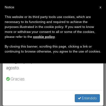
ES
Notice
×
x
Aviso importante
This website or its third party tools use cookies, which are
necessary to its functioning and required to achieve the
Del 27 de julio al 7 de agosto haremos la pausa
purposes illustrated in the cookie policy. If you want to know
anual, aprovechando que en el periodo de verano
more or withdraw your consent to all or some of the cookies,
please refer to the
cookie policy
.
se generan menos informaciones y también el
consumo de las mismas disminuye.
By closing this banner, scrolling this page, clicking a link or
continuing to browse otherwise, you agree to the use of cookies.
Retomamos el trabajo ordinario de las ediciones
en inglés y español de ZENIT el lunes 10 de
agosto.
Gracias.
Entendido