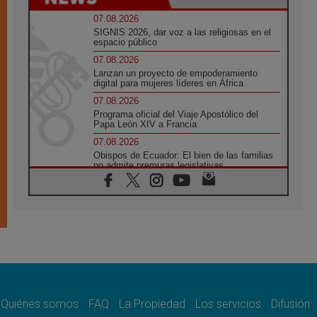
07.08.2026
SIGNIS 2026, dar voz a las religiosas en el
espacio público
07.08.2026
Lanzan un proyecto de empoderamiento
digital para mujeres líderes en África
07.08.2026
Programa oficial del Viaje Apostólico del
Papa León XIV a Francia
07.08.2026
Obispos de Ecuador: El bien de las familias
no admite premuras legislativas
06.08.2026
Cardenal Parolin: La paz comienza con la
empatía al dolor del otro
06.08.2026
Fray Marco Vianelli: Aprender el Evangelio
de la Paz en la Escuela de San Francisco
06.08.2026
La visita del Papa León XIV a Asís en un
minuto
Quiénes somos
FAQ
La Propiedad
Los servicios
Difusión
06.08.2026