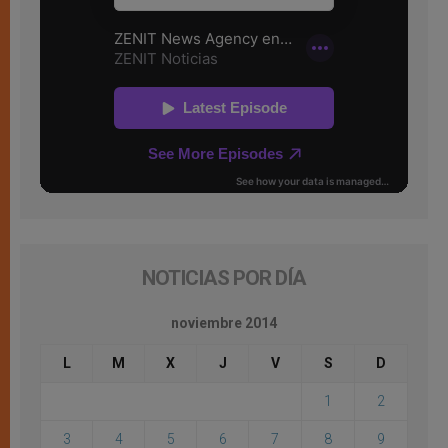
NOTICIAS POR DÍA
noviembre 2014
L
M
X
J
V
S
D
1
2
3
4
5
6
7
8
9