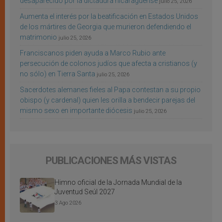
desaparecido por la dictadura nicaragüense
julio 25, 2026
Aumenta el interés por la beatificación en Estados Unidos
de los mártires de Georgia que murieron defendiendo el
matrimonio
julio 25, 2026
Franciscanos piden ayuda a Marco Rubio ante
persecución de colonos judíos que afecta a cristianos (y
no sólo) en Tierra Santa
julio 25, 2026
Sacerdotes alemanes fieles al Papa contestan a su propio
obispo (y cardenal) quien les orilla a bendecir parejas del
mismo sexo en importante diócesis
julio 25, 2026
PUBLICACIONES MÁS VISTAS
Himno oficial de la Jornada Mundial de la
Juventud Seúl 2027
3 Ago 2026