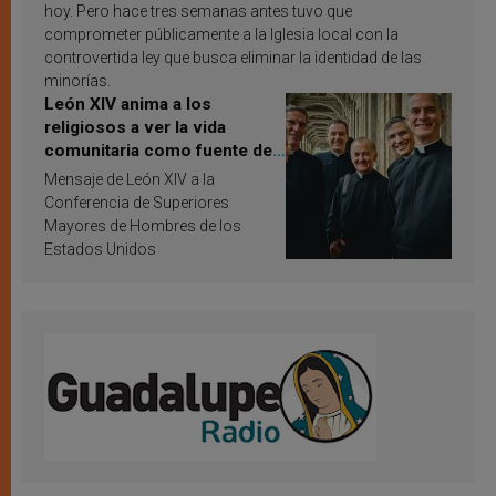
hoy. Pero hace tres semanas antes tuvo que
comprometer públicamente a la Iglesia local con la
controvertida ley que busca eliminar la identidad de las
minorías.
León XIV anima a los
religiosos a ver la vida
comunitaria como fuente de
inspiración y santificación
Mensaje de León XIV a la
Conferencia de Superiores
Mayores de Hombres de los
Estados Unidos