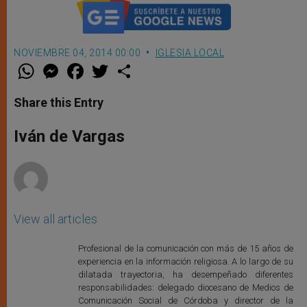
NOVIEMBRE 04, 2014 00:00
IGLESIA LOCAL
W
M
F
T
S
h
e
a
w
h
a
s
c
i
a
t
s
e
t
r
Share this Entry
s
e
b
t
e
A
n
o
e
p
g
o
r
Iván de Vargas
p
e
k
r
View all articles
Profesional de la comunicación con más de 15 años de
experiencia en la información religiosa. A lo largo de su
dilatada trayectoria, ha desempeñado diferentes
responsabilidades: delegado diocesano de Medios de
Comunicación Social de Córdoba y director de la