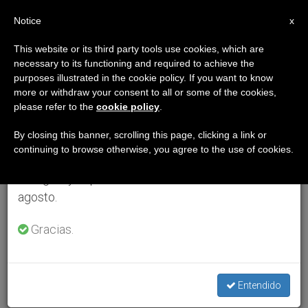
ES
Notice
×
x
Aviso importante
This website or its third party tools use cookies, which are
necessary to its functioning and required to achieve the
Del 27 de julio al 7 de agosto haremos la pausa
purposes illustrated in the cookie policy. If you want to know
anual, aprovechando que en el periodo de verano
more or withdraw your consent to all or some of the cookies,
please refer to the
cookie policy
.
se generan menos informaciones y también el
consumo de las mismas disminuye.
By closing this banner, scrolling this page, clicking a link or
continuing to browse otherwise, you agree to the use of cookies.
Retomamos el trabajo ordinario de las ediciones
en inglés y español de ZENIT el lunes 10 de
agosto.
Gracias.
Entendido