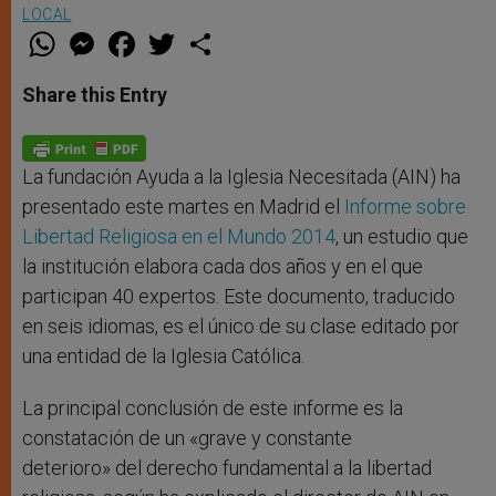
LOCAL
W
M
F
T
S
h
e
a
w
h
a
s
c
i
a
t
s
e
t
r
Share this Entry
s
e
b
t
e
A
n
o
e
p
g
o
r
p
e
k
r
La fundación Ayuda a la Iglesia Necesitada (AIN) ha
presentado este martes en Madrid el
Informe sobre
Libertad Religiosa en el Mundo 2014
, un estudio que
la institución elabora cada dos años y en el que
participan 40 expertos. Este documento, traducido
en seis idiomas, es el único de su clase editado por
una entidad de la Iglesia Católica.
La principal conclusión de este informe es la
constatación de un «grave y constante
deterioro» del derecho fundamental a la libertad