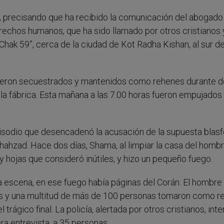
s, precisando que ha recibido la comunicación del abogado
erechos humanos, que ha sido llamado por otros cristianos 
“Chak 59”, cerca de la ciudad de Kot Radha Kishan, al sur d
, fueron secuestrados y mantenidos como rehenes durante 
de la fábrica. Esta mañana a las 7.00 horas fueron empujados
episodio que desencadenó la acusación de la supuesta blasf
Shahzad. Hace dos días, Shama, al limpiar la casa del hombr
 hojas que consideró inútiles, y hizo un pequeño fuego.
 escena, en ese fuego había páginas del Corán. El hombre
res y una multitud de más de 100 personas tomaron como 
rágico final. La policía, alertada por otros cristianos, inte
ra entrevista, a 35 personas.