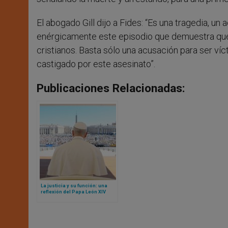
El abogado Gill dijo a Fides: “Es una tragedia, 
enérgicamente este episodio que demuestra que 
cristianos. Basta sólo una acusación para ser ví
castigado por este asesinato”.
Publicaciones Relacionadas:
La justicia y su función: una
reflexión del Papa León XIV
ante jueces de todo el mundo
en ocasión del Jubileo