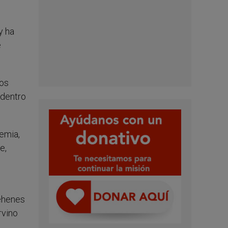
y ha
e
dos
 dentro
emia,
e,
rehenes
rvino