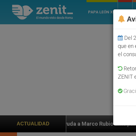
PAPA LEÓN XIV
ROMA
Av
Del 2
que en 
el cons
Retom
ZENIT e
Graci
iden ayuda a Marco Rubio ante persecución de colonos 
ACTUALIDAD