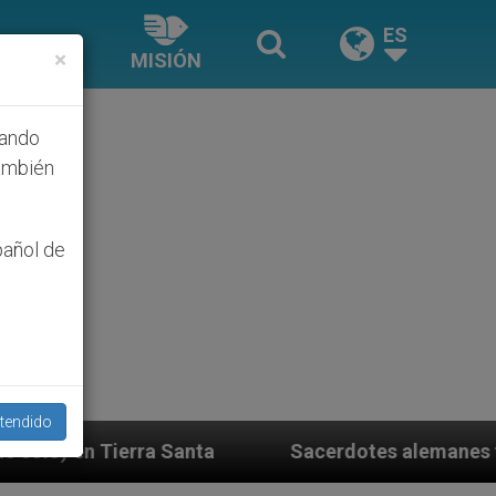
ES
×
MISIÓN
hando
ambién
pañol de
tendido
Santa
Sacerdotes alemanes fieles al Papa contes