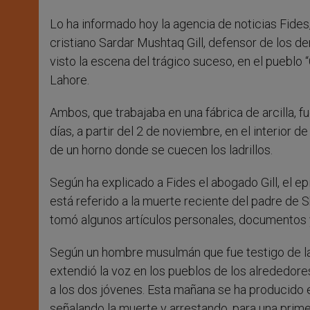
Lo ha informado hoy la agencia de noticias Fide
cristiano Sardar Mushtaq Gill, defensor de los d
visto la escena del trágico suceso, en el pueblo 
Lahore.
Ambos, que trabajaba en una fábrica de arcilla
días, a partir del 2 de noviembre, en el interior 
de un horno donde se cuecen los ladrillos.
Según ha explicado a Fides el abogado Gill, el 
está referido a la muerte reciente del padre de 
tomó algunos artículos personales, documentos y
Según un hombre musulmán que fue testigo de la
extendió la voz en los pueblos de los alrededo
a los dos jóvenes. Esta mañana se ha producido el t
señalando la muerte y arrestando, para una prime