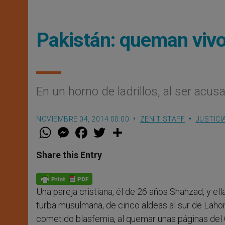
Pakistán: queman vivo
En un horno de ladrillos, al ser acu
NOVIEMBRE 04, 2014 00:00
ZENIT STAFF
JUSTICI
W
M
F
T
S
h
e
a
w
h
a
s
c
i
a
t
s
e
t
r
Share this Entry
s
e
b
t
e
A
n
o
e
p
g
o
r
p
e
k
Una pareja cristiana, él de 26 años Shahzad, y e
r
turba musulmana, de cinco aldeas al sur de Lahor
cometido blasfemia, al quemar unas páginas del