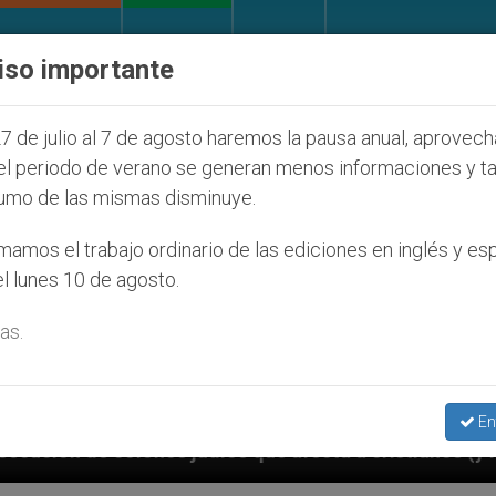
IGLESIA Y MUNDO
DOCUMENTOS
DONATIVOS
iso importante
7 de julio al 7 de agosto haremos la pausa anual, aprovec
el periodo de verano se generan menos informaciones y t
umo de las mismas disminuye.
amos el trabajo ordinario de las ediciones en inglés y es
l lunes 10 de agosto.
as.
En
judíos que afecta a cristianos (y no sólo) en Tierra 