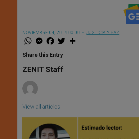
NOVIEMBRE 04, 2014 00:00
JUSTICIA Y PAZ
W
M
F
T
S
h
e
a
w
h
a
s
c
i
a
t
s
e
t
r
Share this Entry
s
e
b
t
e
A
n
o
e
p
g
o
r
ZENIT Staff
p
e
k
r
View all articles