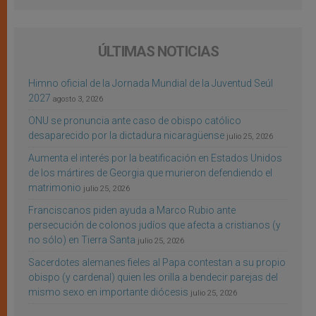
ÚLTIMAS NOTICIAS
Himno oficial de la Jornada Mundial de la Juventud Seúl
2027
agosto 3, 2026
ONU se pronuncia ante caso de obispo católico
desaparecido por la dictadura nicaragüense
julio 25, 2026
Aumenta el interés por la beatificación en Estados Unidos
de los mártires de Georgia que murieron defendiendo el
matrimonio
julio 25, 2026
Franciscanos piden ayuda a Marco Rubio ante
persecución de colonos judíos que afecta a cristianos (y
no sólo) en Tierra Santa
julio 25, 2026
Sacerdotes alemanes fieles al Papa contestan a su propio
obispo (y cardenal) quien les orilla a bendecir parejas del
mismo sexo en importante diócesis
julio 25, 2026