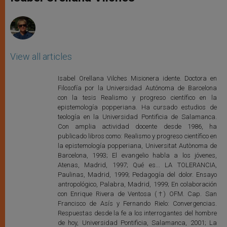
p
e
k
r
View all articles
Isabel Orellana Vilches Misionera idente. Doctora en
Filosofía por la Universidad Autónoma de Barcelona
con la tesis Realismo y progreso científico en la
epistemología popperiana. Ha cursado estudios de
teología en la Universidad Pontificia de Salamanca.
Con amplia actividad docente desde 1986, ha
publicado libros como: Realismo y progreso científico en
la epistemología popperiana, Universitat Autònoma de
Barcelona, 1993; El evangelio habla a los jóvenes,
Atenas, Madrid, 1997; Qué es... LA TOLERANCIA,
Paulinas, Madrid, 1999; Pedagogía del dolor. Ensayo
antropológico, Palabra, Madrid, 1999; En colaboración
con Enrique Rivera de Ventosa (†) OFM. Cap. San
Francisco de Asís y Fernando Rielo: Convergencias.
Respuestas desde la fe a los interrogantes del hombre
de hoy, Universidad Pontificia, Salamanca, 2001; La