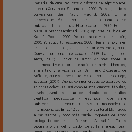
"mirada" del cine. Recursos didácticos del séptimo arte.
Librería Cervantes, Salamanca, 2001; Paradojas de la
convivencia, San Pablo, Madrid, 2002; En la
Universidad Técnica Particular de Loja, Ecuador, ha
publicado: La confianza. El arte de amar, 2002; Educar
para la responsabilidad, 2003; Apuntes de ética en
Karl R. Popper, 2003; De soledades y comunicación,
2005; Yo educo; tú respondes, 2008; Humanismo y fe en
un crisol de culturas, 2008; Repensar lo cotidiano, 2008;
Convivir: un constante desafío, 2009; La lógica del
amor, 2010; El dolor del amor. Apuntes sobre la
enfermedad y el dolor en relación con la virtud heroica,
el martirio y la vida santa. Seminario Diocesano de
Málaga, 2006 y Universidad Técnica Particular de Loja,
Ecuador (2007). Cuenta con numerosas colaboraciones
en obras colectivas, así como relatos, cuentos, fábula y
novela juvenil, además de artículos de temática
científica, pedagógica y espiritual, que viene
publicando en distintas revistas nacionales e
internacionales. En 2012 culminó el santoral Llamados
a ser santos y poco más tarde Epopeyas de amor
prologado por mons. Fernando Sebastián. Es la
biógrafa oficial del fundador de su familia espiritual,
autora de Fernando Rielo Pardal. Fundador de los