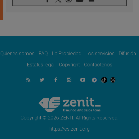
06.08.2026
León XIV: La revolución del Evangelio
derriba los muros que separan
06.08.2026
La Iglesia en Ceuta: caridad y esperanza
frente al drama migratorio
06.08.2026
La visita del Papa a Perú será un tiempo de
gracia reconciliación y esperanza
Quiénes somos
FAQ
La Propiedad
Los servicios
Difusión
06.08.2026
Estatus legal
Copyright
Contáctenos
Cardenal Rossi: "La llegada del Papa León a
Argentina es un homenaje a Francisco"
06.08.2026
En Asís, León XIV invita a los jóvenes a
«construir la civilización del amor»
05.08.2026
El cardenal Parolin en México: Toda la
sociedad necesita el mensaje del Evangelio
Copyright © 2026 ZENIT. All Rights Reserved.
https://es.zenit.org