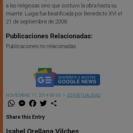
a las religiosas sino que sostuvo la obra hasta su
muerte. Luigia fue beatificada por Benedicto XVI el
21 de septiembre de 2008.
Publicaciones Relacionadas:
Publicaciones no relacionadas.
NOVIEMBRE 11, 2014 00:00
ESPIRITUALIDAD
W
M
F
T
S
h
e
a
w
h
a
s
c
i
a
t
s
e
t
r
Share this Entry
s
e
b
t
e
A
n
o
e
p
g
o
r
Isabel Orellana Vilches