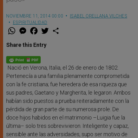
NOVIEMBRE 11, 2014 00:00
ISABEL ORELLANA VILCHES
ESPIRITUALIDAD
W
M
F
T
S
h
e
a
w
h
a
s
c
i
a
t
s
e
t
r
Share this Entry
s
e
b
t
e
A
n
o
e
p
g
o
r
p
e
k
r
Nació en Verona, Italia, el 26 de enero de 1802.
Pertenecía a una familia plenamente comprometida
con la fe cristiana; fue heredera de esa riqueza que
sus padres, Gaetano y Margherita, le legaron. Ambos
habían sido puestos a prueba reiteradamente con la
pérdida de gran parte de su numerosa prole. De
doce hijos habidos en el matrimonio –Luigia fue la
última– solo tres sobrevivieron. Inteligente y capaz,
sensible ante las adversidades, supo ser motivo de