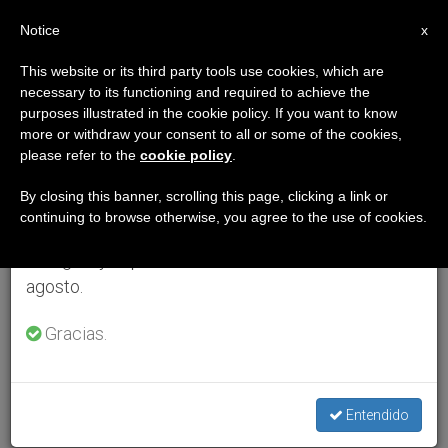
ES
Notice
×
x
Aviso importante
This website or its third party tools use cookies, which are
necessary to its functioning and required to achieve the
Del 27 de julio al 7 de agosto haremos la pausa
purposes illustrated in the cookie policy. If you want to know
anual, aprovechando que en el periodo de verano
more or withdraw your consent to all or some of the cookies,
please refer to the
cookie policy
.
se generan menos informaciones y también el
consumo de las mismas disminuye.
By closing this banner, scrolling this page, clicking a link or
continuing to browse otherwise, you agree to the use of cookies.
Retomamos el trabajo ordinario de las ediciones
en inglés y español de ZENIT el lunes 10 de
agosto.
Gracias.
Entendido