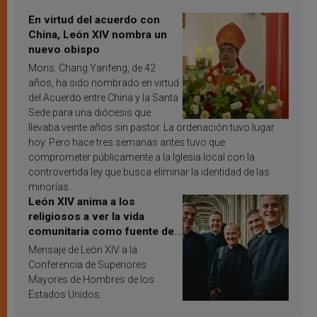
En virtud del acuerdo con
China, León XIV nombra un
nuevo obispo
Mons. Chang Yanfeng, de 42
años, ha sido nombrado en virtud
del Acuerdo entre China y la Santa
Sede para una diócesis que
llevaba veinte años sin pastor. La ordenación tuvo lugar
hoy. Pero hace tres semanas antes tuvo que
comprometer públicamente a la Iglesia local con la
controvertida ley que busca eliminar la identidad de las
minorías.
León XIV anima a los
religiosos a ver la vida
comunitaria como fuente de
inspiración y santificación
Mensaje de León XIV a la
Conferencia de Superiores
Mayores de Hombres de los
Estados Unidos