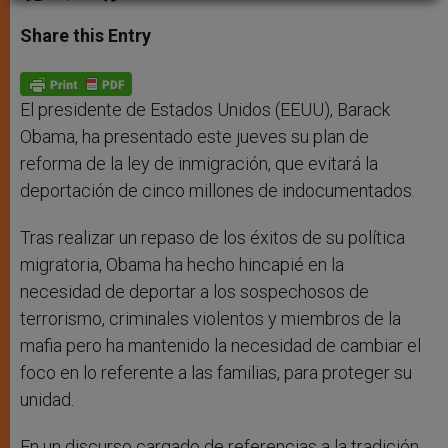
a
s
c
i
a
t
s
e
t
r
Share this Entry
s
e
b
t
e
A
n
o
e
p
g
o
r
p
e
k
r
El presidente de Estados Unidos (EEUU), Barack
Obama, ha presentado este jueves su plan de
reforma de la ley de inmigración, que evitará la
deportación de cinco millones de indocumentados.
Tras realizar un repaso de los éxitos de su política
migratoria, Obama ha hecho hincapié en la
necesidad de deportar a los sospechosos de
terrorismo, criminales violentos y miembros de la
mafia pero ha mantenido la necesidad de cambiar el
foco en lo referente a las familias, para proteger su
unidad.
En un discurso cargado de referencias a la tradición