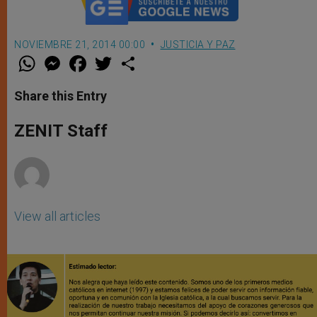
NOVIEMBRE 21, 2014 00:00
JUSTICIA Y PAZ
W
M
F
T
S
h
e
a
w
h
a
s
c
i
a
t
s
e
t
r
Share this Entry
s
e
b
t
e
A
n
o
e
p
g
o
r
ZENIT Staff
p
e
k
r
View all articles