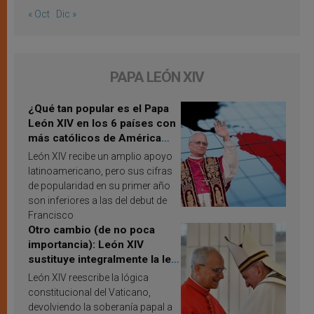
« Oct
Dic »
PAPA LEÓN XIV
¿Qué tan popular es el Papa
León XIV en los 6 países con
más católicos de América
Latina en 2026? Publican
León XIV recibe un amplio apoyo
resultados de investigación
latinoamericano, pero sus cifras
de popularidad en su primer año
son inferiores a las del debut de
Francisco
Otro cambio (de no poca
importancia): León XIV
sustituye integralmente la ley
vaticana de Papa Francisco
León XIV reescribe la lógica
constitucional del Vaticano,
devolviendo la soberanía papal a