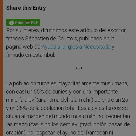
a
s
c
i
a
t
s
e
t
r
Share this Entry
s
e
b
t
e
A
n
o
e
p
g
o
r
p
e
k
r
Por su interés, difundimos este artículo del escritor
francés Sébastien de Courtois, publicado en la
página web de
Ayuda a la Iglesia Necesitada
y
firmado en Estambul.
***
La población turca es mayoritariamente musulmana,
con casi un 65% de suníes y con una importante
minoría aleví (una rama del Islam chií) de entre un 25
y un 35% de la población total. Los alevíes turcos se
sitúan al margen del mundo musulmán: no frecuentan
las mezquitas, sino los cem evi (traducción: casas de
oración), no respetan el ayuno del Ramadán ni