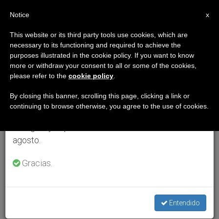
ES
Notice
×
x
Aviso importante
This website or its third party tools use cookies, which are
necessary to its functioning and required to achieve the
Del 27 de julio al 7 de agosto haremos la pausa
purposes illustrated in the cookie policy. If you want to know
anual, aprovechando que en el periodo de verano
more or withdraw your consent to all or some of the cookies,
please refer to the
cookie policy
.
se generan menos informaciones y también el
consumo de las mismas disminuye.
By closing this banner, scrolling this page, clicking a link or
continuing to browse otherwise, you agree to the use of cookies.
Retomamos el trabajo ordinario de las ediciones
en inglés y español de ZENIT el lunes 10 de
agosto.
Gracias.
Entendido