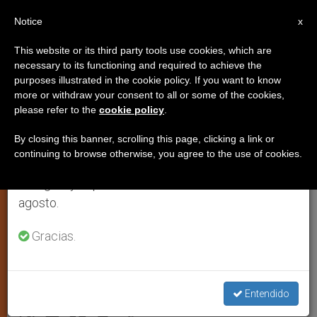
ES
Notice
×
x
Aviso importante
This website or its third party tools use cookies, which are
necessary to its functioning and required to achieve the
Del 27 de julio al 7 de agosto haremos la pausa
purposes illustrated in the cookie policy. If you want to know
El Papa celebra la Inmaculada
anual, aprovechando que en el periodo de verano
more or withdraw your consent to all or some of the cookies,
please refer to the
cookie policy
.
se generan menos informaciones y también el
Concepción en la Plaza de
consumo de las mismas disminuye.
España de Roma (Vídeo)
By closing this banner, scrolling this page, clicking a link or
continuing to browse otherwise, you agree to the use of cookies.
Retomamos el trabajo ordinario de las ediciones
en inglés y español de ZENIT el lunes 10 de
Francisco pidió a los cristianos que
agosto.
aprendan de María a «ir a
Gracias.
contracorriente»
DICIEMBRE 09, 2014 00:00
ZENIT STAFF
ARTE Y
Entendido
CULTURA
W
M
F
T
S