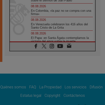
sobre el sermón de San Pablo
08.08.2026
En Colombia, «la paz no se compra con una
firma»
08.08.2026
En Venezuela celebraron los 416 años del
Santo Cristo de La Grita
08.08.2026
El Papa: en Santa Ágata contemplamos la
victoria del amor sobre la muerte
08.08.2026
León XIV visitará el Santuario de la Madre
del Buen Consejo de Genazzano
07.08.2026
Filipinas: el Vicariato Apostólico de Calapán
se convierte en diócesis
07.08.2026
Honduras: Los desplazados invisibles de una
crisis olvidada
Quiénes somos
FAQ
La Propiedad
Los servicios
Difusión
07.08.2026
Bokalic: "En Argentina el Papa León señalará
Estatus legal
Copyright
Contáctenos
el compromiso del cristiano"
07.08.2026