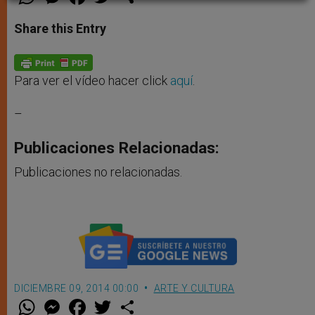
h
e
a
w
h
a
s
c
i
a
t
s
e
t
r
Share this Entry
s
e
b
t
e
A
n
o
e
p
g
o
r
p
e
k
r
Para ver el vídeo hacer click
aquí
.
–
Publicaciones Relacionadas:
Publicaciones no relacionadas.
DICIEMBRE 09, 2014 00:00
ARTE Y CULTURA
W
M
F
T
S
h
e
a
w
h