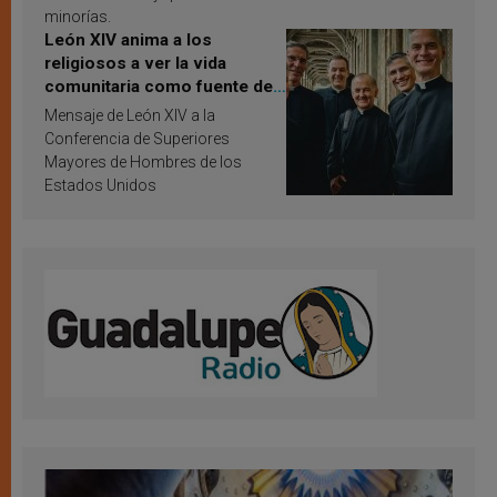
minorías.
León XIV anima a los
religiosos a ver la vida
comunitaria como fuente de
inspiración y santificación
Mensaje de León XIV a la
Conferencia de Superiores
Mayores de Hombres de los
Estados Unidos