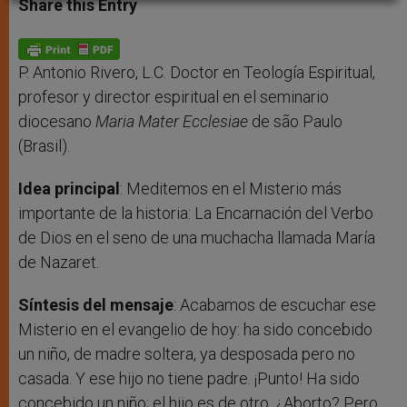
Share this Entry
s
e
b
t
e
A
n
o
e
p
g
o
r
p
e
k
r
P. Antonio Rivero, L.C. Doctor en Teología Espiritual,
profesor y director espiritual en el seminario
diocesano
Maria Mater Ecclesiae
de são Paulo
(Brasil).
Idea principal
: Meditemos en el Misterio más
importante de la historia: La Encarnación del Verbo
de Dios en el seno de una muchacha llamada María
de Nazaret.
Síntesis del mensaje
: Acabamos de escuchar ese
Misterio en el evangelio de hoy: ha sido concebido
un niño, de madre soltera, ya desposada pero no
casada. Y ese hijo no tiene padre. ¡Punto! Ha sido
concebido un niño; el hijo es de otro. ¿Aborto? Pero