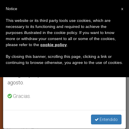
ES
Notice
×
x
Aviso importante
This website or its third party tools use cookies, which are
necessary to its functioning and required to achieve the
Del 27 de julio al 7 de agosto haremos la pausa
purposes illustrated in the cookie policy. If you want to know
Comentario a la liturgia
anual, aprovechando que en el periodo de verano
more or withdraw your consent to all or some of the cookies,
please refer to the
cookie policy
.
se generan menos informaciones y también el
dominical
consumo de las mismas disminuye.
By closing this banner, scrolling this page, clicking a link or
continuing to browse otherwise, you agree to the use of cookies.
Retomamos el trabajo ordinario de las ediciones
Domingo 4 de Adviento – Ciclo B –
en inglés y español de ZENIT el lunes 10 de
Textos: 2 Sam 7, 1-5.8-12.14.16; Rom
agosto.
16, 25-27; Lc 1, 26-38
Gracias.
DICIEMBRE 16, 2014 00:00
ANTONIO RIVERO
ESPIRITUALIDAD
W
M
F
T
S
h
e
a
w
h
Entendido
a
s
c
i
a
t
s
e
t
r