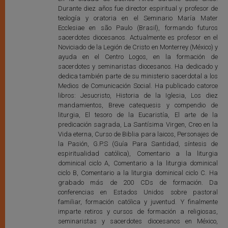
Durante diez años fue director espiritual y profesor de
teología y oratoria en el Seminario María Mater
Ecclesiae en são Paulo (Brasil), formando futuros
sacerdotes diocesanos. Actualmente es profesor en el
Noviciado de la Legión de Cristo en Monterrey (México) y
ayuda en el Centro Logos, en la formación de
sacerdotes y seminaristas diocesanos. Ha dedicado y
dedica también parte de su ministerio sacerdotal a los
Medios de Comunicación Social. Ha publicado catorce
libros: Jesucristo, Historia de la Iglesia, Los diez
mandamientos, Breve catequesis y compendio de
liturgia, El tesoro de la Eucaristía, El arte de la
predicación sagrada, La Santísima Virgen, Creo en la
Vida eterna, Curso de Biblia para laicos, Personajes de
la Pasión, G.P.S (Guía Para Santidad, síntesis de
espiritualidad católica), Comentario a la liturgia
dominical ciclo A, Comentario a la liturgia dominical
ciclo B, Comentario a la liturgia dominical ciclo C. Ha
grabado más de 200 CDs de formación. Da
conferencias en Estados Unidos sobre pastoral
familiar, formación católica y juventud. Y finalmente
imparte retiros y cursos de formación a religiosas,
seminaristas y sacerdotes diocesanos en México,