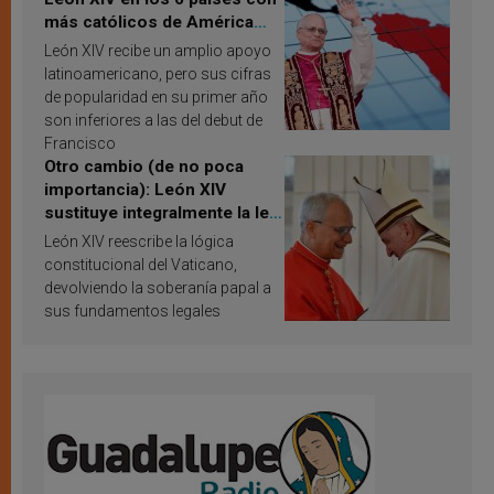
más católicos de América
Latina en 2026? Publican
León XIV recibe un amplio apoyo
resultados de investigación
latinoamericano, pero sus cifras
de popularidad en su primer año
son inferiores a las del debut de
Francisco
Otro cambio (de no poca
importancia): León XIV
sustituye integralmente la ley
vaticana de Papa Francisco
León XIV reescribe la lógica
constitucional del Vaticano,
devolviendo la soberanía papal a
sus fundamentos legales