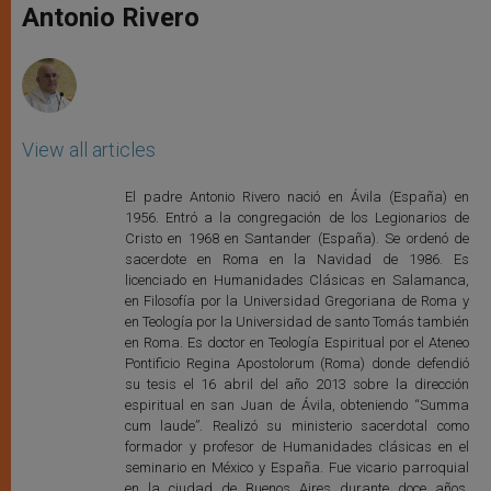
p
g
o
r
Antonio Rivero
p
e
k
r
View all articles
El padre Antonio Rivero nació en Ávila (España) en
1956. Entró a la congregación de los Legionarios de
Cristo en 1968 en Santander (España). Se ordenó de
sacerdote en Roma en la Navidad de 1986. Es
licenciado en Humanidades Clásicas en Salamanca,
en Filosofía por la Universidad Gregoriana de Roma y
en Teología por la Universidad de santo Tomás también
en Roma. Es doctor en Teología Espiritual por el Ateneo
Pontificio Regina Apostolorum (Roma) donde defendió
su tesis el 16 abril del año 2013 sobre la dirección
espiritual en san Juan de Ávila, obteniendo “Summa
cum laude”. Realizó su ministerio sacerdotal como
formador y profesor de Humanidades clásicas en el
seminario en México y España. Fue vicario parroquial
en la ciudad de Buenos Aires durante doce años.