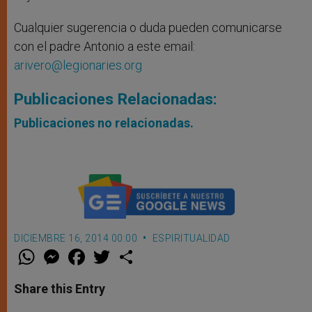
Cualquier sugerencia o duda pueden comunicarse
con el padre Antonio a este email:
arivero@legionaries.org
Publicaciones Relacionadas:
Publicaciones no relacionadas.
DICIEMBRE 16, 2014 00:00
ESPIRITUALIDAD
W
M
F
T
S
h
e
a
w
h
a
s
c
i
a
t
s
e
t
r
Share this Entry
s
e
b
t
e
A
n
o
e