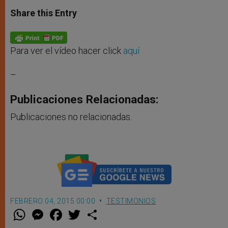
a
s
c
i
a
t
s
e
t
r
Share this Entry
s
e
b
t
e
A
n
o
e
p
g
o
r
p
e
k
r
Para ver el vídeo hacer click
aquí
–
Publicaciones Relacionadas:
Publicaciones no relacionadas.
FEBRERO 04, 2015 00:00
TESTIMONIOS
W
M
F
T
S
h
e
a
w
h
a
s
c
i
a