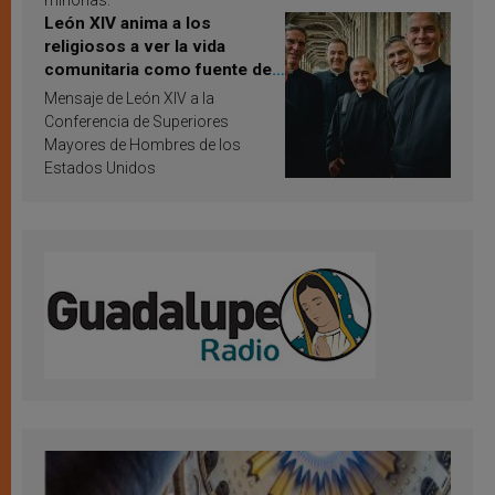
minorías.
León XIV anima a los
religiosos a ver la vida
comunitaria como fuente de
inspiración y santificación
Mensaje de León XIV a la
Conferencia de Superiores
Mayores de Hombres de los
Estados Unidos