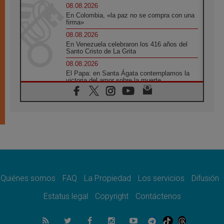
08.08.2026
En Colombia, «la paz no se compra con una
firma»
08.08.2026
En Venezuela celebraron los 416 años del
Santo Cristo de La Grita
08.08.2026
El Papa: en Santa Ágata contemplamos la
victoria del amor sobre la muerte
08.08.2026
León XIV visitará el Santuario de la Madre
del Buen Consejo de Genazzano
07.08.2026
Filipinas: el Vicariato Apostólico de Calapán
se convierte en diócesis
07.08.2026
Honduras: Los desplazados invisibles de una
crisis olvidada
Quiénes somos
FAQ
La Propiedad
Los servicios
Difusión
07.08.2026
Bokalic: "En Argentina el Papa León señalará
Estatus legal
Copyright
Contáctenos
el compromiso del cristiano"
07.08.2026
La matanza de niños en Gaza no cesa: 300