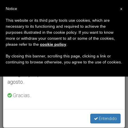
ES
Notice
×
x
Aviso importante
This website or its third party tools use cookies, which are
necessary to its functioning and required to achieve the
Del 27 de julio al 7 de agosto haremos la pausa
purposes illustrated in the cookie policy. If you want to know
anual, aprovechando que en el periodo de verano
more or withdraw your consent to all or some of the cookies,
please refer to the
cookie policy
.
se generan menos informaciones y también el
consumo de las mismas disminuye.
By closing this banner, scrolling this page, clicking a link or
continuing to browse otherwise, you agree to the use of cookies.
Retomamos el trabajo ordinario de las ediciones
en inglés y español de ZENIT el lunes 10 de
agosto.
Gracias.
Entendido