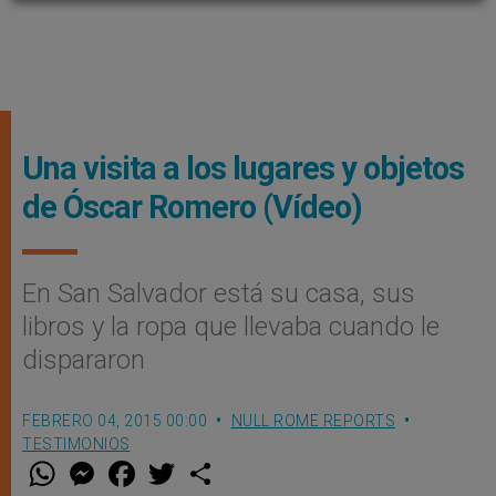
Una visita a los lugares y objetos
de Óscar Romero (Vídeo)
En San Salvador está su casa, sus
libros y la ropa que llevaba cuando le
dispararon
FEBRERO 04, 2015 00:00
NULL ROME REPORTS
TESTIMONIOS
W
M
F
T
S
h
e
a
w
h