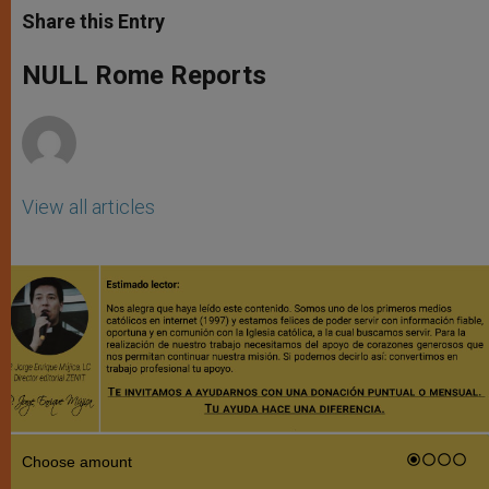
t
s
e
t
r
Share this Entry
s
e
b
t
e
A
n
o
e
p
g
o
r
NULL Rome Reports
p
e
k
r
View all articles