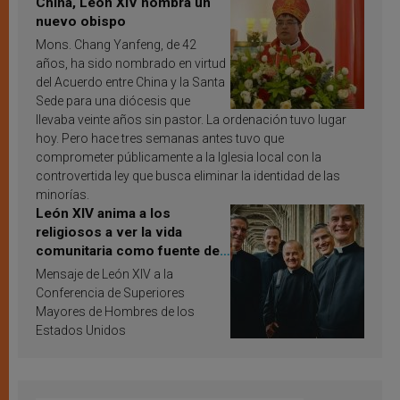
China, León XIV nombra un
nuevo obispo
Mons. Chang Yanfeng, de 42
años, ha sido nombrado en virtud
del Acuerdo entre China y la Santa
Sede para una diócesis que
llevaba veinte años sin pastor. La ordenación tuvo lugar
hoy. Pero hace tres semanas antes tuvo que
comprometer públicamente a la Iglesia local con la
controvertida ley que busca eliminar la identidad de las
minorías.
León XIV anima a los
religiosos a ver la vida
comunitaria como fuente de
inspiración y santificación
Mensaje de León XIV a la
Conferencia de Superiores
Mayores de Hombres de los
Estados Unidos