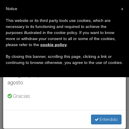
ES
Notice
×
x
Aviso importante
This website or its third party tools use cookies, which are
necessary to its functioning and required to achieve the
Del 27 de julio al 7 de agosto haremos la pausa
purposes illustrated in the cookie policy. If you want to know
anual, aprovechando que en el periodo de verano
more or withdraw your consent to all or some of the cookies,
please refer to the
cookie policy
.
se generan menos informaciones y también el
consumo de las mismas disminuye.
By closing this banner, scrolling this page, clicking a link or
continuing to browse otherwise, you agree to the use of cookies.
Retomamos el trabajo ordinario de las ediciones
en inglés y español de ZENIT el lunes 10 de
agosto.
Gracias.
Entendido