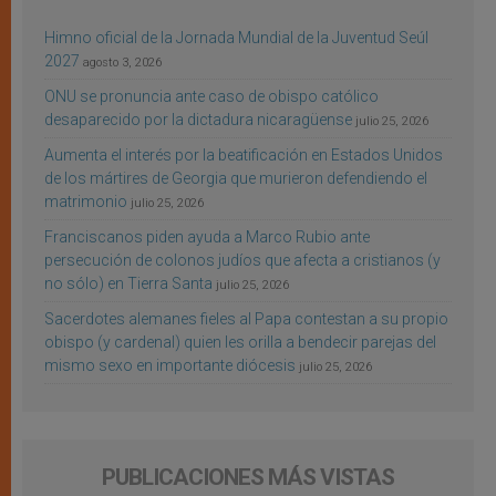
Himno oficial de la Jornada Mundial de la Juventud Seúl
2027
agosto 3, 2026
ONU se pronuncia ante caso de obispo católico
desaparecido por la dictadura nicaragüense
julio 25, 2026
Aumenta el interés por la beatificación en Estados Unidos
de los mártires de Georgia que murieron defendiendo el
matrimonio
julio 25, 2026
Franciscanos piden ayuda a Marco Rubio ante
persecución de colonos judíos que afecta a cristianos (y
no sólo) en Tierra Santa
julio 25, 2026
Sacerdotes alemanes fieles al Papa contestan a su propio
obispo (y cardenal) quien les orilla a bendecir parejas del
mismo sexo en importante diócesis
julio 25, 2026
PUBLICACIONES MÁS VISTAS