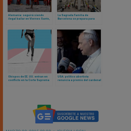
Alemania: seguirá siendo
La Sagrada Familia de
ilegal bailar en Viernes Santo,
Barcelona se prepara para
según Tribunal Constitucional
coronar su horizonte con la
Torre de Cristo, la más alta de
Europa
Obispos de EE. UU. entran en
USA: político abortista
conflicto en la Corte Suprema
renuncia a premio del cardenal
sobre atletas transgénero y
Cupich: Papa León interviene y
deportes femeninos
arzobispo de Chicago emite
esta declaración