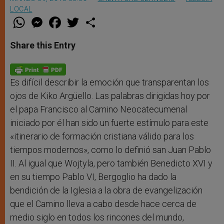
LOCAL
W
M
F
T
S
h
e
a
w
h
a
s
c
i
a
t
s
e
t
r
Share this Entry
s
e
b
t
e
A
n
o
e
p
g
o
r
p
e
k
r
Es difícil describir la emoción que transparentan los
ojos de Kiko Argüello. Las palabras dirigidas hoy por
el papa Francisco al Camino Neocatecumenal
iniciado por él han sido un fuerte estímulo para este
«itinerario de formación cristiana válido para los
tiempos modernos», como lo definió san Juan Pablo
II. Al igual que Wojtyla, pero también Benedicto XVI y
en su tiempo Pablo VI, Bergoglio ha dado la
bendición de la Iglesia a la obra de evangelización
que el Camino lleva a cabo desde hace cerca de
medio siglo en todos los rincones del mundo,