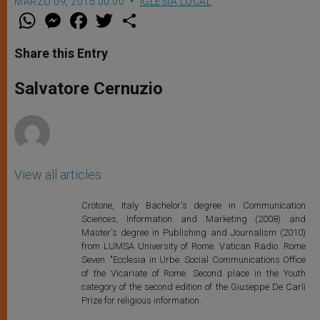
MARZO 09, 2015 00:00
IGLESIA LOCAL
W
M
F
T
S
h
e
a
w
h
a
s
c
i
a
t
s
e
t
r
Share this Entry
s
e
b
t
e
A
n
o
e
p
g
o
r
Salvatore Cernuzio
p
e
k
r
View all articles
Crotone, Italy Bachelor's degree in Communication
Sciences, Information and Marketing (2008) and
Master's degree in Publishing and Journalism (2010)
from LUMSA University of Rome. Vatican Radio. Rome
Seven. "Ecclesia in Urbe. Social Communications Office
of the Vicariate of Rome. Second place in the Youth
category of the second edition of the Giuseppe De Carli
Prize for religious information.