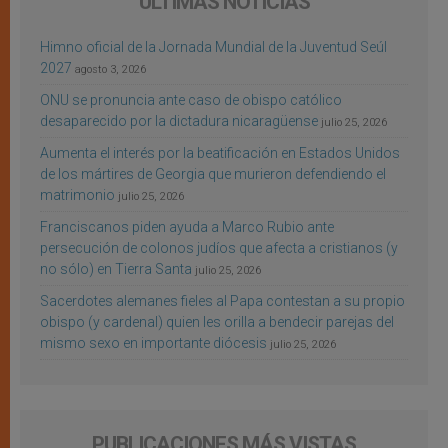
ÚLTIMAS NOTICIAS
Himno oficial de la Jornada Mundial de la Juventud Seúl
2027
agosto 3, 2026
ONU se pronuncia ante caso de obispo católico
desaparecido por la dictadura nicaragüense
julio 25, 2026
Aumenta el interés por la beatificación en Estados Unidos
de los mártires de Georgia que murieron defendiendo el
matrimonio
julio 25, 2026
Franciscanos piden ayuda a Marco Rubio ante
persecución de colonos judíos que afecta a cristianos (y
no sólo) en Tierra Santa
julio 25, 2026
Sacerdotes alemanes fieles al Papa contestan a su propio
obispo (y cardenal) quien les orilla a bendecir parejas del
mismo sexo en importante diócesis
julio 25, 2026
PUBLICACIONES MÁS VISTAS