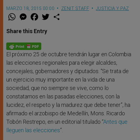
MARZO 18, 2015 00:00
ZENIT STAFF
JUSTICIA Y PAZ
W
M
F
T
S
h
e
a
w
h
a
s
c
i
a
t
s
e
t
r
Share this Entry
s
e
b
t
e
A
n
o
e
p
g
o
r
p
e
k
r
El próximo 25 de octubre tendrán lugar en Colombia
las elecciones regionales para elegir alcaldes,
concejales, gobernadores y diputados. “Se trata de
un ejercicio muy importante en la vida de una
sociedad, que no siempre se vive, como lo
constatamos en las pasadas elecciones, con la
lucidez, el respeto y la madurez que debe tener”, ha
afirmado el arzobispo de Medellín, Mons. Ricardo
Tobón Restrepo, en un editorial titulado “
Antes que
lleguen las elecciones
”.