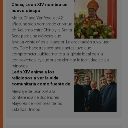
China, León XIV nombra un
nuevo obispo
Mons. Chang Yanfeng, de 42
años, ha sido nombrado en virtud
del Acuerdo entre China y la Santa
Sede para una diócesis que
llevaba veinte años sin pastor. La ordenación tuvo lugar
hoy. Pero hace tres semanas antes tuvo que
comprometer públicamente a la Iglesia local con la
controvertida ley que busca eliminar la identidad de las
minorías.
León XIV anima a los
religiosos a ver la vida
comunitaria como fuente de
inspiración y santificación
Mensaje de León XIV a la
Conferencia de Superiores
Mayores de Hombres de los
Estados Unidos