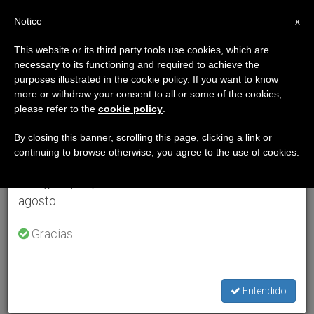
ES
Notice
×
x
Aviso importante
This website or its third party tools use cookies, which are
necessary to its functioning and required to achieve the
Del 27 de julio al 7 de agosto haremos la pausa
purposes illustrated in the cookie policy. If you want to know
anual, aprovechando que en el periodo de verano
more or withdraw your consent to all or some of the cookies,
please refer to the
cookie policy
.
se generan menos informaciones y también el
consumo de las mismas disminuye.
By closing this banner, scrolling this page, clicking a link or
continuing to browse otherwise, you agree to the use of cookies.
Retomamos el trabajo ordinario de las ediciones
en inglés y español de ZENIT el lunes 10 de
agosto.
Gracias.
Entendido