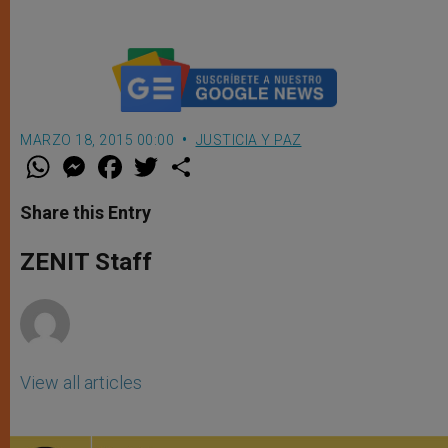
MARZO 18, 2015 00:00
JUSTICIA Y PAZ
W
M
F
T
S
h
e
a
w
h
a
s
c
i
a
t
s
e
t
r
Share this Entry
s
e
b
t
e
A
n
o
e
p
g
o
r
ZENIT Staff
p
e
k
r
View all articles