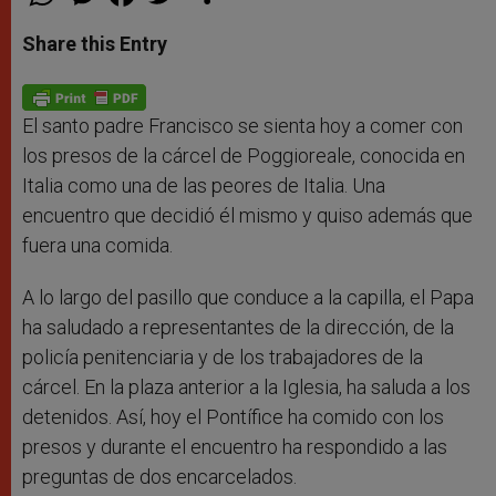
h
e
a
w
h
a
s
c
i
a
t
s
e
t
r
Share this Entry
s
e
b
t
e
A
n
o
e
p
g
o
r
p
e
k
r
El santo padre Francisco se sienta hoy a comer con
los presos de la cárcel de Poggioreale, conocida en
Italia como una de las peores de Italia. Una
encuentro que decidió él mismo y quiso además que
fuera una comida.
A lo largo del pasillo que conduce a la capilla, el Papa
ha saludado a representantes de la dirección, de la
policía penitenciaria y de los trabajadores de la
cárcel. En la plaza anterior a la Iglesia, ha saluda a los
detenidos. Así, hoy el Pontífice ha comido con los
presos y durante el encuentro ha respondido a las
preguntas de dos encarcelados.