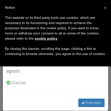
ES
Notice
×
x
Aviso importante
This website or its third party tools use cookies, which are
necessary to its functioning and required to achieve the
Del 27 de julio al 7 de agosto haremos la pausa
purposes illustrated in the cookie policy. If you want to know
anual, aprovechando que en el periodo de verano
more or withdraw your consent to all or some of the cookies,
please refer to the
cookie policy
.
se generan menos informaciones y también el
consumo de las mismas disminuye.
By closing this banner, scrolling this page, clicking a link or
continuing to browse otherwise, you agree to the use of cookies.
Retomamos el trabajo ordinario de las ediciones
en inglés y español de ZENIT el lunes 10 de
agosto.
Gracias.
Entendido