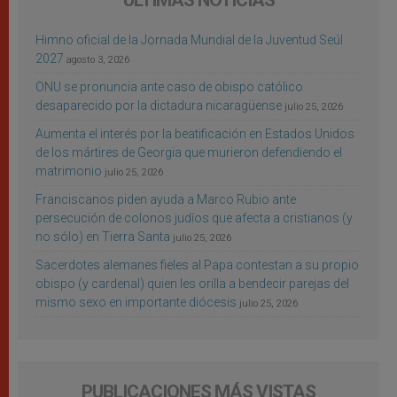
ÚLTIMAS NOTICIAS
Himno oficial de la Jornada Mundial de la Juventud Seúl
2027
agosto 3, 2026
ONU se pronuncia ante caso de obispo católico
desaparecido por la dictadura nicaragüense
julio 25, 2026
Aumenta el interés por la beatificación en Estados Unidos
de los mártires de Georgia que murieron defendiendo el
matrimonio
julio 25, 2026
Franciscanos piden ayuda a Marco Rubio ante
persecución de colonos judíos que afecta a cristianos (y
no sólo) en Tierra Santa
julio 25, 2026
Sacerdotes alemanes fieles al Papa contestan a su propio
obispo (y cardenal) quien les orilla a bendecir parejas del
mismo sexo en importante diócesis
julio 25, 2026
PUBLICACIONES MÁS VISTAS