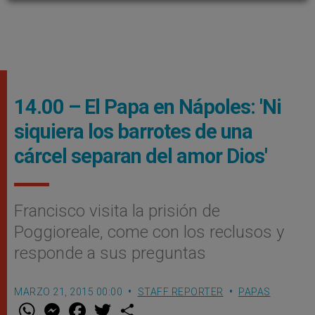
14.00 – El Papa en Nápoles: 'Ni
siquiera los barrotes de una
cárcel separan del amor Dios'
Francisco visita la prisión de
Poggioreale, come con los reclusos y
responde a sus preguntas
MARZO 21, 2015 00:00
STAFF REPORTER
PAPAS
W
M
F
T
S