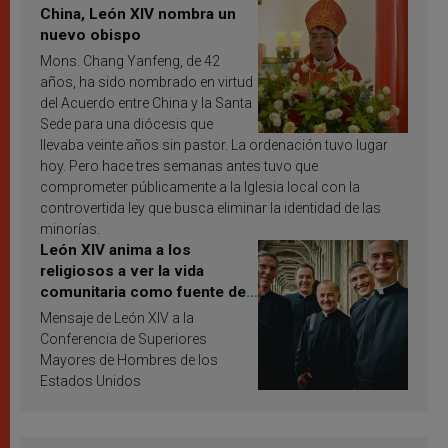
China, León XIV nombra un
nuevo obispo
Mons. Chang Yanfeng, de 42
años, ha sido nombrado en virtud
del Acuerdo entre China y la Santa
Sede para una diócesis que
llevaba veinte años sin pastor. La ordenación tuvo lugar
hoy. Pero hace tres semanas antes tuvo que
comprometer públicamente a la Iglesia local con la
controvertida ley que busca eliminar la identidad de las
minorías.
León XIV anima a los
religiosos a ver la vida
comunitaria como fuente de
inspiración y santificación
Mensaje de León XIV a la
Conferencia de Superiores
Mayores de Hombres de los
Estados Unidos