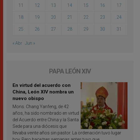
11
12
13
14
15
16
17
18
19
20
21
22
23
24
25
26
27
28
29
30
31
« Abr
Jun »
PAPA LEÓN XIV
En virtud del acuerdo con
China, León XIV nombra un
nuevo obispo
Mons. Chang Yanfeng, de 42
años, ha sido nombrado en virtud
del Acuerdo entre China y la Santa
Sede para una diócesis que
llevaba veinte años sin pastor. La ordenación tuvo lugar
hoy. Pero hace tres semanas antes tuvo que