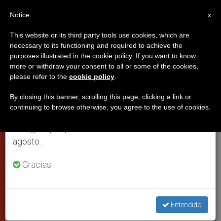
ES
Notice
×
x
Aviso importante
This website or its third party tools use cookies, which are
necessary to its functioning and required to achieve the
Del 27 de julio al 7 de agosto haremos la pausa
purposes illustrated in the cookie policy. If you want to know
El Papa: el verdadero deporte
anual, aprovechando que en el periodo de verano
more or withdraw your consent to all or some of the cookies,
please refer to the
cookie policy
.
se generan menos informaciones y también el
favorece un mundo más fraterno
consumo de las mismas disminuye.
y solidario
By closing this banner, scrolling this page, clicking a link or
continuing to browse otherwise, you agree to the use of cookies.
Retomamos el trabajo ordinario de las ediciones
en inglés y español de ZENIT el lunes 10 de
La Sociedad Deportiva Lazio es
agosto.
recibida por el Santo Padre en el
Gracias.
Vaticano y les invita a cultivar no solo
la actividad deportiva, sino la
dimensión religiosa y espiritual en sus
Entendido
vidas