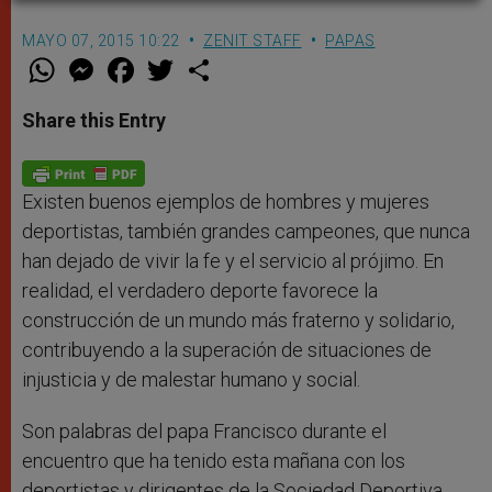
MAYO 07, 2015 10:22
ZENIT STAFF
PAPAS
W
M
F
T
S
h
e
a
w
h
a
s
c
i
a
t
s
e
t
r
Share this Entry
s
e
b
t
e
A
n
o
e
p
g
o
r
p
e
k
r
Existen buenos ejemplos de hombres y mujeres
deportistas, también grandes campeones, que nunca
han dejado de vivir la fe y el servicio al prójimo. En
realidad, el verdadero deporte favorece la
construcción de un mundo más fraterno y solidario,
contribuyendo a la superación de situaciones de
injusticia y de malestar humano y social.
Son palabras del papa Francisco durante el
encuentro que ha tenido esta mañana con los
deportistas y dirigentes de la Sociedad Deportiva