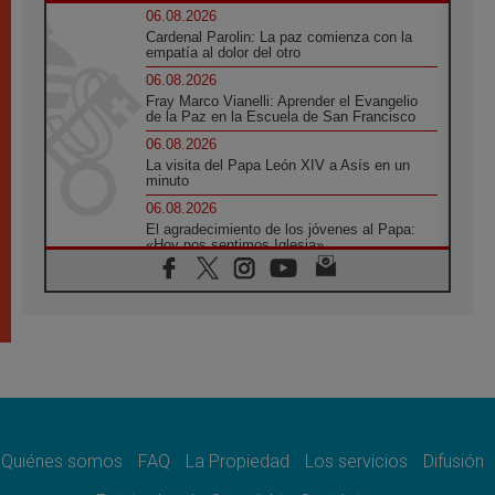
06.08.2026
Cardenal Parolin: La paz comienza con la
empatía al dolor del otro
06.08.2026
Fray Marco Vianelli: Aprender el Evangelio
de la Paz en la Escuela de San Francisco
06.08.2026
La visita del Papa León XIV a Asís en un
minuto
06.08.2026
El agradecimiento de los jóvenes al Papa:
«Hoy nos sentimos Iglesia»
06.08.2026
Líbano: Reanudan los coloquios en Roma en
medio de tensiones y ataques en el sur del
país
06.08.2026
Hiroshima y Nagasaki, 81 años después.
Comienzan "Diez Días Oración por la Paz"
06.08.2026
Pizzaballa en Asís: los cristianos quieren
paz
Quiénes somos
FAQ
La Propiedad
Los servicios
Difusión
06.08.2026