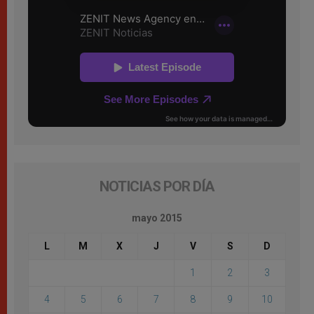
NOTICIAS POR DÍA
mayo 2015
L
M
X
J
V
S
D
1
2
3
4
5
6
7
8
9
10