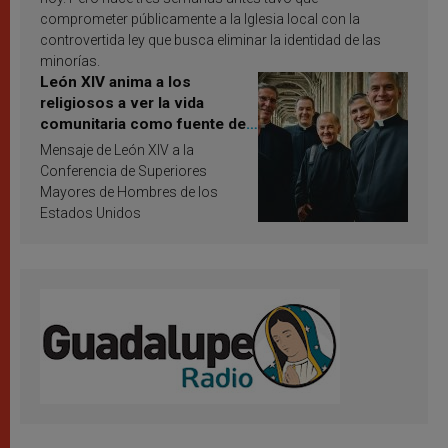
comprometer públicamente a la Iglesia local con la
controvertida ley que busca eliminar la identidad de las
minorías.
León XIV anima a los
religiosos a ver la vida
comunitaria como fuente de
inspiración y santificación
Mensaje de León XIV a la
Conferencia de Superiores
Mayores de Hombres de los
Estados Unidos