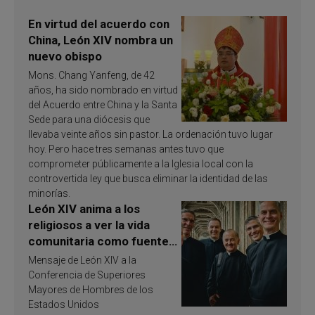
En virtud del acuerdo con
China, León XIV nombra un
nuevo obispo
Mons. Chang Yanfeng, de 42
años, ha sido nombrado en virtud
del Acuerdo entre China y la Santa
Sede para una diócesis que
llevaba veinte años sin pastor. La ordenación tuvo lugar
hoy. Pero hace tres semanas antes tuvo que
comprometer públicamente a la Iglesia local con la
controvertida ley que busca eliminar la identidad de las
minorías.
León XIV anima a los
religiosos a ver la vida
comunitaria como fuente
de inspiración y
Mensaje de León XIV a la
santificación
Conferencia de Superiores
Mayores de Hombres de los
Estados Unidos