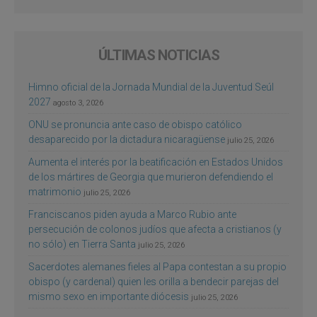
ÚLTIMAS NOTICIAS
Himno oficial de la Jornada Mundial de la Juventud Seúl
2027
agosto 3, 2026
ONU se pronuncia ante caso de obispo católico
desaparecido por la dictadura nicaragüense
julio 25, 2026
Aumenta el interés por la beatificación en Estados Unidos
de los mártires de Georgia que murieron defendiendo el
matrimonio
julio 25, 2026
Franciscanos piden ayuda a Marco Rubio ante
persecución de colonos judíos que afecta a cristianos (y
no sólo) en Tierra Santa
julio 25, 2026
Sacerdotes alemanes fieles al Papa contestan a su propio
obispo (y cardenal) quien les orilla a bendecir parejas del
mismo sexo en importante diócesis
julio 25, 2026