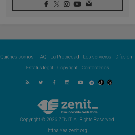
08.08.2026
León XIV visitará el Santuario de la Madre
del Buen Consejo de Genazzano
07.08.2026
Filipinas: el Vicariato Apostólico de Calapán
se convierte en diócesis
07.08.2026
Honduras: Los desplazados invisibles de una
crisis olvidada
Quiénes somos
FAQ
La Propiedad
Los servicios
Difusión
07.08.2026
Bokalic: "En Argentina el Papa León señalará
Estatus legal
Copyright
Contáctenos
el compromiso del cristiano"
07.08.2026
La matanza de niños en Gaza no cesa: 300
muertos en 300 días
07.08.2026
Tagle: La guerra desfigura el mundo, solo la
revelación de Dios lo transfigura
Copyright © 2026 ZENIT. All Rights Reserved.
https://es.zenit.org