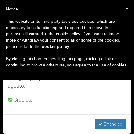
ES
Notice
×
x
Aviso importante
This website or its third party tools use cookies, which are
necessary to its functioning and required to achieve the
Del 27 de julio al 7 de agosto haremos la pausa
DÍA
purposes illustrated in the cookie policy. If you want to know
anual, aprovechando que en el periodo de verano
Mayo 30th, 2015
more or withdraw your consent to all or some of the cookies,
please refer to the
cookie policy
.
se generan menos informaciones y también el
consumo de las mismas disminuye.
By closing this banner, scrolling this page, clicking a link or
continuing to browse otherwise, you agree to the use of cookies.
ÚLTIMAS NOTICIAS
Retomamos el trabajo ordinario de las ediciones
en inglés y español de ZENIT el lunes 10 de
agosto.
Gracias.
Entendido
Santa Bautista (Camila) de Varano – 31 de mayo