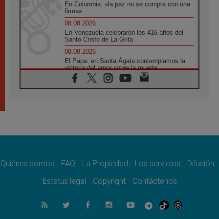
En Colombia, «la paz no se compra con una
firma»
08.08.2026
En Venezuela celebraron los 416 años del
Santo Cristo de La Grita
08.08.2026
El Papa: en Santa Ágata contemplamos la
victoria del amor sobre la muerte
08.08.2026
León XIV visitará el Santuario de la Madre
del Buen Consejo de Genazzano
07.08.2026
Filipinas: el Vicariato Apostólico de Calapán
se convierte en diócesis
07.08.2026
Honduras: Los desplazados invisibles de una
crisis olvidada
Quiénes somos
FAQ
La Propiedad
Los servicios
Difusión
07.08.2026
Bokalic: "En Argentina el Papa León señalará
Estatus legal
Copyright
Contáctenos
el compromiso del cristiano"
07.08.2026
La matanza de niños en Gaza no cesa: 300
muertos en 300 días