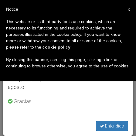
ES
Notice
×
x
Aviso importante
This website or its third party tools use cookies, which are
necessary to its functioning and required to achieve the
Del 27 de julio al 7 de agosto haremos la pausa
purposes illustrated in the cookie policy. If you want to know
anual, aprovechando que en el periodo de verano
more or withdraw your consent to all or some of the cookies,
please refer to the
cookie policy
.
se generan menos informaciones y también el
consumo de las mismas disminuye.
By closing this banner, scrolling this page, clicking a link or
continuing to browse otherwise, you agree to the use of cookies.
Retomamos el trabajo ordinario de las ediciones
en inglés y español de ZENIT el lunes 10 de
agosto.
Gracias.
Entendido