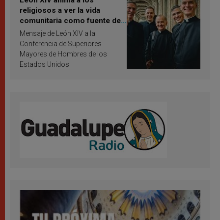
León XIV anima a los
religiosos a ver la vida
comunitaria como fuente de
inspiración y santificación
Mensaje de León XIV a la
Conferencia de Superiores
Mayores de Hombres de los
Estados Unidos