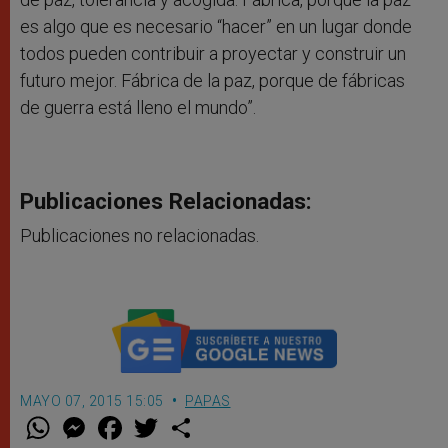
es algo que es necesario “hacer” en un lugar donde
todos pueden contribuir a proyectar y construir un
futuro mejor. Fábrica de la paz, porque de fábricas
de guerra está lleno el mundo”.
Publicaciones Relacionadas:
Publicaciones no relacionadas.
MAYO 07, 2015 15:05
PAPAS
W
M
F
T
S
h
e
a
w
h