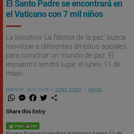
El Santo Padre se encontrará en
el Vaticano con 7 mil niños
La iniciativa ‘La fábrica de la paz’ busca
movilizar a diferentes ámbitos sociales
para construir un mundo de paz. El
encuentro tendrá lugar el lunes 11 de
mayo
MAYO 07, 2015 15:05
ZENIT STAFF
PAPAS
W
M
F
T
S
h
e
a
w
h
a
s
c
i
a
t
s
e
t
r
Share this Entry
s
e
b
t
e
A
n
o
e
p
g
o
r
p
e
k
r
El papa Francisco recibirá el próximo lunesn 11 de