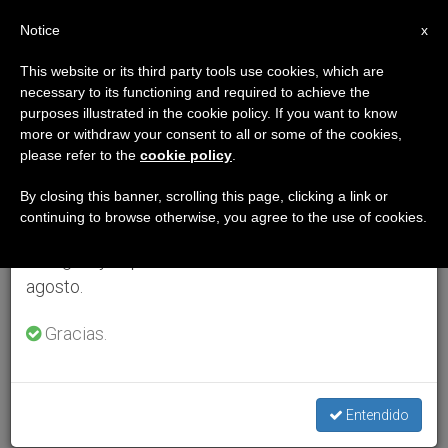
ES
Notice
×
x
Aviso importante
This website or its third party tools use cookies, which are
necessary to its functioning and required to achieve the
Del 27 de julio al 7 de agosto haremos la pausa
purposes illustrated in the cookie policy. If you want to know
anual, aprovechando que en el periodo de verano
more or withdraw your consent to all or some of the cookies,
please refer to the
cookie policy
.
se generan menos informaciones y también el
consumo de las mismas disminuye.
By closing this banner, scrolling this page, clicking a link or
continuing to browse otherwise, you agree to the use of cookies.
Retomamos el trabajo ordinario de las ediciones
en inglés y español de ZENIT el lunes 10 de
agosto.
Gracias.
Entendido