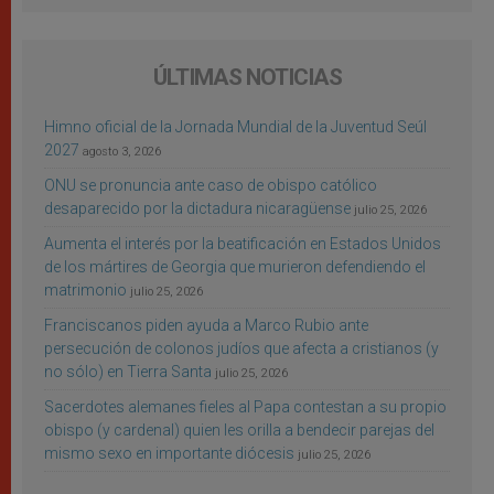
ÚLTIMAS NOTICIAS
Himno oficial de la Jornada Mundial de la Juventud Seúl
2027
agosto 3, 2026
ONU se pronuncia ante caso de obispo católico
desaparecido por la dictadura nicaragüense
julio 25, 2026
Aumenta el interés por la beatificación en Estados Unidos
de los mártires de Georgia que murieron defendiendo el
matrimonio
julio 25, 2026
Franciscanos piden ayuda a Marco Rubio ante
persecución de colonos judíos que afecta a cristianos (y
no sólo) en Tierra Santa
julio 25, 2026
Sacerdotes alemanes fieles al Papa contestan a su propio
obispo (y cardenal) quien les orilla a bendecir parejas del
mismo sexo en importante diócesis
julio 25, 2026