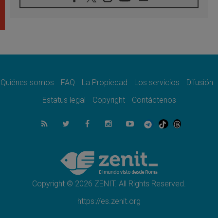
Bokalic: "En Argentina el Papa León señalará
el compromiso del cristiano"
07.08.2026
La matanza de niños en Gaza no cesa: 300
muertos en 300 días
07.08.2026
Tagle: La guerra desfigura el mundo, solo la
revelación de Dios lo transfigura
Quiénes somos
FAQ
La Propiedad
Los servicios
Difusión
07.08.2026
Presentada la Trienal de Arte de las
Estatus legal
Copyright
Contáctenos
Universidades Católicas: «Exercises in
Empathy»
07.08.2026
Fortunatus Nwachukwu: la comunicación
como misión al servicio del Evangelio
07.08.2026
SIGNIS 2026, dar voz a las religiosas en el
espacio público
Copyright © 2026 ZENIT. All Rights Reserved.
https://es.zenit.org