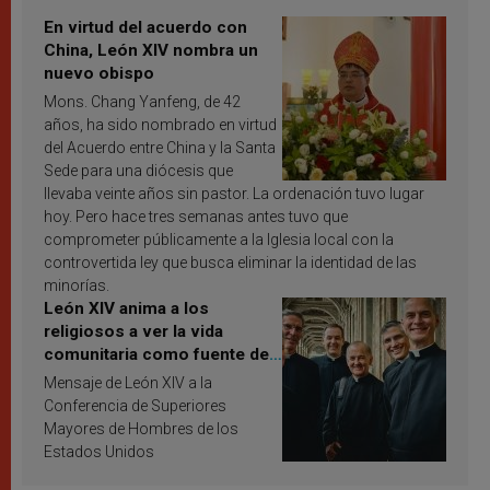
En virtud del acuerdo con
China, León XIV nombra un
nuevo obispo
Mons. Chang Yanfeng, de 42
años, ha sido nombrado en virtud
del Acuerdo entre China y la Santa
Sede para una diócesis que
llevaba veinte años sin pastor. La ordenación tuvo lugar
hoy. Pero hace tres semanas antes tuvo que
comprometer públicamente a la Iglesia local con la
controvertida ley que busca eliminar la identidad de las
minorías.
León XIV anima a los
religiosos a ver la vida
comunitaria como fuente de
inspiración y santificación
Mensaje de León XIV a la
Conferencia de Superiores
Mayores de Hombres de los
Estados Unidos