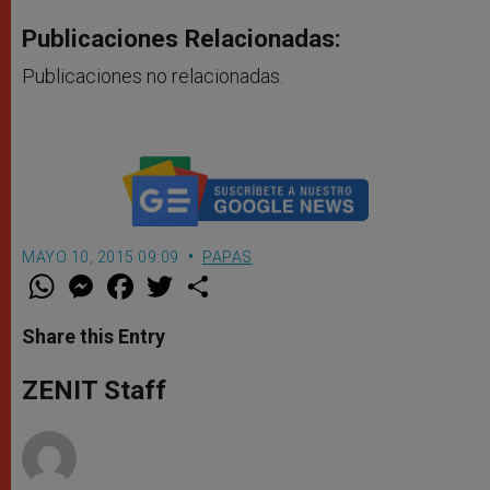
Publicaciones Relacionadas:
Publicaciones no relacionadas.
MAYO 10, 2015 09:09
PAPAS
W
M
F
T
S
h
e
a
w
h
a
s
c
i
a
t
s
e
t
r
Share this Entry
s
e
b
t
e
A
n
o
e
p
g
o
r
ZENIT Staff
p
e
k
r