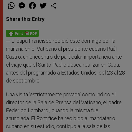
W
M
F
T
S
h
e
a
w
h
a
s
c
i
a
t
s
e
t
r
Share this Entry
s
e
b
t
e
A
n
o
e
p
g
o
r
p
e
k
r
—
El papa Francisco recibió este domingo por la
mañana en el Vaticano al presidente cubano Raúl
Castro, un encuentro de particular importancia ante
el viaje que el Santo Padre desea realizar en Cuba,
antes del programado a Estados Unidos, del 23 al 28
de septiembre.
Una visita ‘estrictamente privada’ como indicó el
director de la Sala de Prensa del Vaticano, el padre
Federico Lombardi, cuando la misma fue
anunciada. El Pontífice ha recibido al mandatario
cubano en su estudio, contiguo a la sala de las