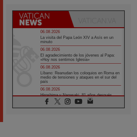
06.08.2026
La visita del Papa León XIV a Asís en un
minuto
06.08.2026
El agradecimiento de los jóvenes al Papa:
«Hoy nos sentimos Iglesia»
06.08.2026
Líbano: Reanudan los coloquios en Roma en
medio de tensiones y ataques en el sur del
país
06.08.2026
Hiroshima y Nagasaki, 81 años después.
Comienzan "Diez Días Oración por la Paz"
06.08.2026
Pizzaballa en Asís: los cristianos quieren
paz
06.08.2026
Sturla: La visita de León XIV será una buena
noticia para todo el Uruguay