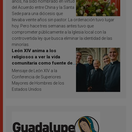
años, ha sido nombrado en virtud
del Acuerdo entre China y la Santa
Sede para una diócesis que
llevaba veinte años sin pastor. La ordenación tuvo lugar
hoy. Pero hace tres semanas antes tuvo que
comprometer públicamente a la Iglesia local con la
controvertida ley que busca eliminar la identidad de las
minorías.
León XIV anima a los
religiosos a ver la vida
comunitaria como fuente de
inspiración y santificación
Mensaje de León XIV a la
Conferencia de Superiores
Mayores de Hombres de los
Estados Unidos