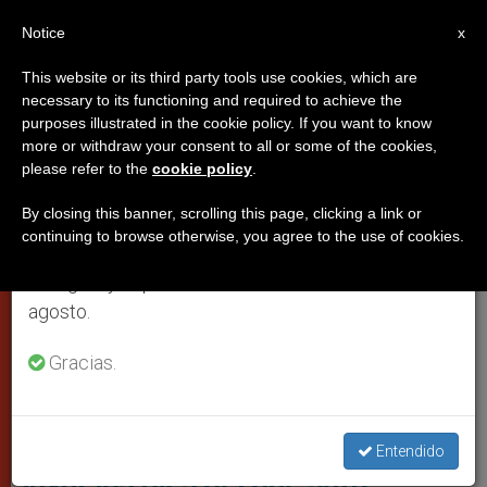
ES
Notice
×
x
Aviso importante
This website or its third party tools use cookies, which are
necessary to its functioning and required to achieve the
Del 27 de julio al 7 de agosto haremos la pausa
PAPAS
purposes illustrated in the cookie policy. If you want to know
anual, aprovechando que en el periodo de verano
more or withdraw your consent to all or some of the cookies,
please refer to the
cookie policy
.
se generan menos informaciones y también el
consumo de las mismas disminuye.
By closing this banner, scrolling this page, clicking a link or
continuing to browse otherwise, you agree to the use of cookies.
Retomamos el trabajo ordinario de las ediciones
en inglés y español de ZENIT el lunes 10 de
agosto.
Gracias.
ZENIT - Photo HSM
Francisco: El Evangelio impulsa a
Entendido
lavar los pies del que sufre