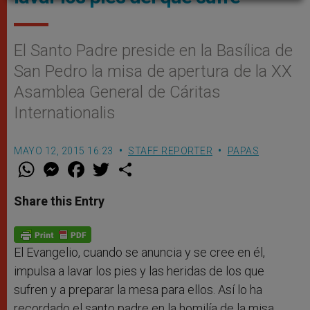
El Santo Padre preside en la Basílica de
San Pedro la misa de apertura de la XX
Asamblea General de Cáritas
Internationalis
MAYO 12, 2015 16:23
STAFF REPORTER
PAPAS
W
M
F
T
S
h
e
a
w
h
a
s
c
i
a
t
s
e
t
r
Share this Entry
s
e
b
t
e
A
n
o
e
p
g
o
r
p
e
k
r
El Evangelio, cuando se anuncia y se cree en él,
impulsa a lavar los pies y las heridas de los que
sufren y a preparar la mesa para ellos. Así lo ha
recordado el santo padre en la homilía de la misa