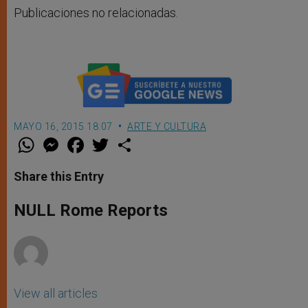
Publicaciones no relacionadas.
MAYO 16, 2015 18:07
ARTE Y CULTURA
W
M
F
T
S
h
e
a
w
h
a
s
c
i
a
t
s
e
t
r
Share this Entry
s
e
b
t
e
A
n
o
e
p
g
o
r
NULL Rome Reports
p
e
k
r
View all articles