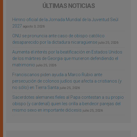
ÚLTIMAS NOTICIAS
Himno oficial de la Jornada Mundial de la Juventud Seúl
2027
agosto 3, 2026
ONU se pronuncia ante caso de obispo católico
desaparecido por la dictadura nicaragüense
julio 25, 2026
Aumenta el interés por la beatificación en Estados Unidos
de los mártires de Georgia que murieron defendiendo el
matrimonio
julio 25, 2026
Franciscanos piden ayuda a Marco Rubio ante
persecución de colonos judíos que afecta a cristianos (y
no sólo) en Tierra Santa
julio 25, 2026
Sacerdotes alemanes fieles al Papa contestan a su propio
obispo (y cardenal) quien les orilla a bendecir parejas del
mismo sexo en importante diócesis
julio 25, 2026