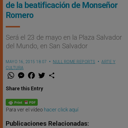
de la beatificación de Monseñor
Romero
Será el 23 de mayo en la Plaza Salvador
del Mundo, en San Salvador
MAYO 16, 2015 18:07
NULL ROME REPORTS
ARTE Y
CULTURA
W
M
F
T
S
h
e
a
w
h
a
s
c
i
a
t
s
e
t
r
Share this Entry
s
e
b
t
e
A
n
o
e
p
g
o
r
p
e
k
r
Para ver el vídeo
hacer click aquí
Publicaciones Relacionadas: