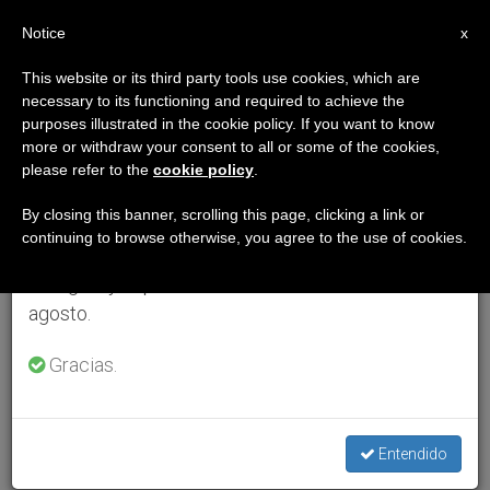
ES
Notice
×
x
Aviso importante
This website or its third party tools use cookies, which are
necessary to its functioning and required to achieve the
Del 27 de julio al 7 de agosto haremos la pausa
purposes illustrated in the cookie policy. If you want to know
anual, aprovechando que en el periodo de verano
more or withdraw your consent to all or some of the cookies,
please refer to the
cookie policy
.
se generan menos informaciones y también el
consumo de las mismas disminuye.
By closing this banner, scrolling this page, clicking a link or
continuing to browse otherwise, you agree to the use of cookies.
Retomamos el trabajo ordinario de las ediciones
en inglés y español de ZENIT el lunes 10 de
agosto.
Gracias.
Entendido