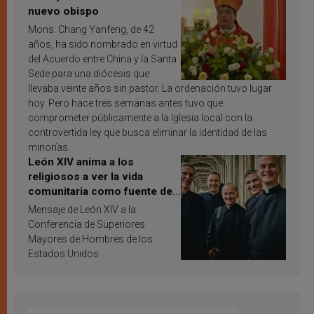
nuevo obispo
Mons. Chang Yanfeng, de 42
años, ha sido nombrado en virtud
del Acuerdo entre China y la Santa
Sede para una diócesis que
llevaba veinte años sin pastor. La ordenación tuvo lugar
hoy. Pero hace tres semanas antes tuvo que
comprometer públicamente a la Iglesia local con la
controvertida ley que busca eliminar la identidad de las
minorías.
León XIV anima a los
religiosos a ver la vida
comunitaria como fuente de
inspiración y santificación
Mensaje de León XIV a la
Conferencia de Superiores
Mayores de Hombres de los
Estados Unidos