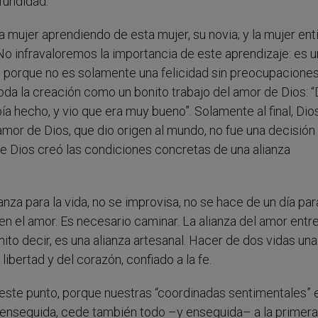
ofundidad.
a mujer aprendiendo de esta mujer, su novia; y la mujer en
o infravaloremos la importancia de este aprendizaje: es u
 porque no es solamente una felicidad sin preocupaciones
oda la creación como un bonito trabajo del amor de Dios: “
abía hecho, y vio que era muy bueno”. Solamente al final, Dio
or de Dios, que dio origen al mundo, no fue una decisión
 de Dios creó las condiciones concretas de una alianza
anza para la vida, no se improvisa, no se hace de un día par
n el amor. Es necesario caminar. La alianza del amor entre
to decir, es una alianza artesanal. Hacer de dos vidas una
libertad y del corazón, confiado a la fe.
te punto, porque nuestras “coordinadas sentimentales” 
 enseguida, cede también todo –y enseguida– a la primera