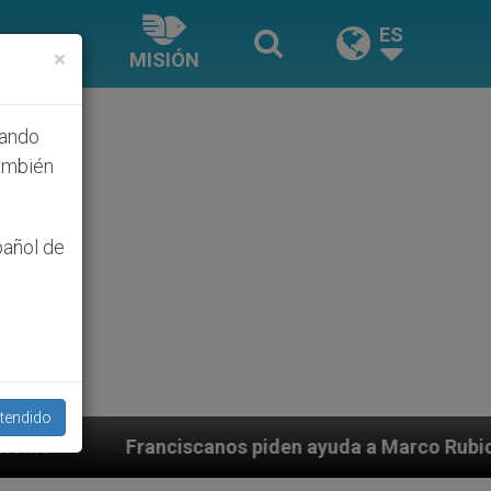
ES
×
MISIÓN
hando
ambién
pañol de
tendido
iden ayuda a Marco Rubio ante persecución de colonos 