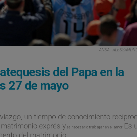
ANSA - ALESSANDR
atequesis del Papa en la
es 27 de mayo
oviazgo, un tiempo de conocimiento recíproc
l matrimonio exprés y
Es 
es necesario trabajar en el amor.
mento del matrimonio