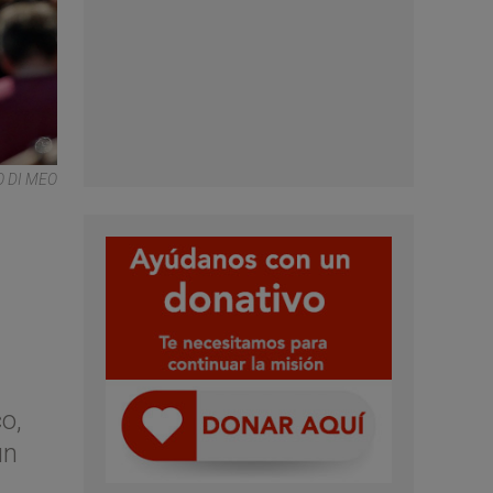
O DI MEO
o,
un