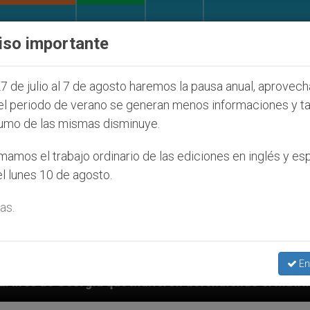
IGLESIA Y MUNDO
DOCUMENTOS
DONATIVOS
iso importante
7 de julio al 7 de agosto haremos la pausa anual, aprovec
el periodo de verano se generan menos informaciones y t
umo de las mismas disminuye.
amos el trabajo ordinario de las ediciones en inglés y es
l lunes 10 de agosto.
as.
En
ieron defendiendo el matrimonio
Franciscanos p