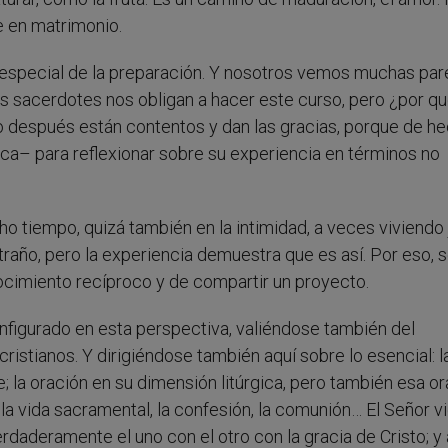
 en matrimonio.
especial de la preparación. Y nosotros vemos muchas pare
tos sacerdotes nos obligan a hacer este curso, pero ¿por q
 después están contentos y dan las gracias, porque de h
ica– para reflexionar sobre su experiencia en términos no
 tiempo, quizá también en la intimidad, a veces viviendo 
año, pero la experiencia demuestra que es así. Por eso, 
cimiento recíproco y de compartir un proyecto.
nfigurado en esta perspectiva, valiéndose también del
istianos. Y dirigiéndose también aquí sobre lo esencial: l
e; la oración en su dimensión litúrgica, pero también esa o
, la vida sacramental, la confesión, la comunión… El Señor v
verdaderamente el uno con el otro con la gracia de Cristo; y 