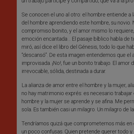
un trabajo partícipe y compartido, que va a la pr
Se conocen el uno al otro: el hombre entiende a l
del hombre aprendiendo este hombre, su novio. N
compromiso bonito, y el amor mismo lo requiere,
emoción encantada… El pasaje bíblico habla de t
miró, así dice el libro del Génesis, todo lo que h
“descansó”. De esta imagen entendemos que el am
improvisada. ¡No!, fue un bonito trabajo. El amor
irrevocable, sólida, destinada a durar.
La alianza de amor entre el hombre y la mujer, ali
no hay matrimonio exprés: es necesario trabajar e
hombre y la mujer se aprende y se afina. Me permi
sola. Es también casi un milagro. Un milagro de la 
Tendríamos quizá que comprometernos más en es
un poco confusas. Quien pretende querer todo y