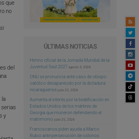
ios que
ro no
si
ÚLTIMAS NOTICIAS
Himno oficial de la Jornada Mundial de la
Juventud Seúl 2027
es del
agosto 3, 2026
una
ONU se pronuncia ante caso de obispo
católico desaparecido por la dictadura
nicaragüense
julio 25, 2026
 la
Aumenta el interés por la beatificación en
Estados Unidos de los mártires de
 serias
Georgia que murieron defendiendo el
s y
matrimonio
julio 25, 2026
Franciscanos piden ayuda a Marco
Rubio ante persecución de colonos
 Hasta