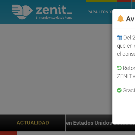
PAPA LEÓN XIV
ROMA
Av
Del 2
que en 
el cons
Retom
ZENIT e
Graci
en Estados Unidos de los mártires de Georgia que mur
ACTUALIDAD