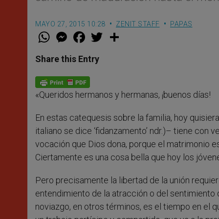
MAYO 27, 2015 10:28
ZENIT STAFF
PAPAS
W
M
F
T
S
h
e
a
w
h
a
s
c
i
a
t
s
e
t
r
Share this Entry
s
e
b
t
e
A
n
o
e
p
g
o
r
p
e
k
«Queridos hermanos y hermanas, ¡buenos días!
r
En estas catequesis sobre la familia, hoy quisier
italiano se dice ‘fidanzamento’ ndr.)– tiene con ver
vocación que Dios dona, porque el matrimonio es
Ciertamente es una cosa bella que hoy los jóven
Pero precisamente la libertad de la unión requie
entendimiento de la atracción o del sentimiento
noviazgo, en otros términos, es el tiempo en el 