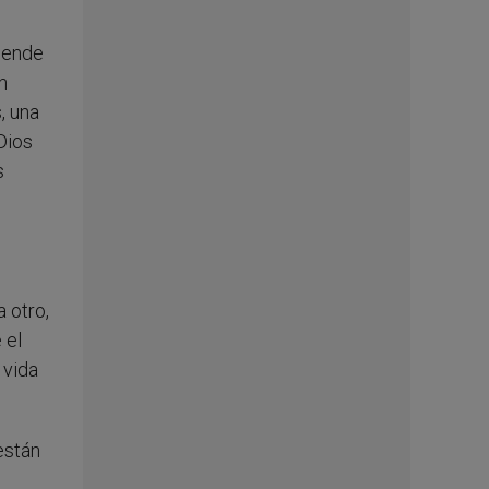
tiende
n
, una
Dios
s
a otro,
 el
 vida
están