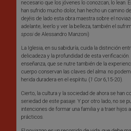
necesario que los jóvenes lo conozcan, lo lean. 
han sufrido mucho dolor, han hecho un camino de m
dejéis de lado esta obra maestra sobre el noviazgo
adelante, leerlo y ver la belleza, también el sufrim
sposi
de Alessandro Manzoni)
La Iglesia, en su sabiduría, cuida la distinción e
delicadeza y la profundidad de esta verificación.
enseñanza, que se nutre también de la experienc
cuerpo conservan las claves del alma: no podemos 
herida duradera en el espíritu. (
1 Cor
6,15-20).
Cierto, la cultura y la sociedad de ahora se han 
seriedad de este pasaje. Y por otro lado, no se 
intenciones de formar una familia y a traer hijo
prácticos.
El noviazgo es un recorrido de vida, que debe ma