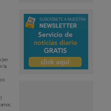
a (en
n la
co.
l
 amor,