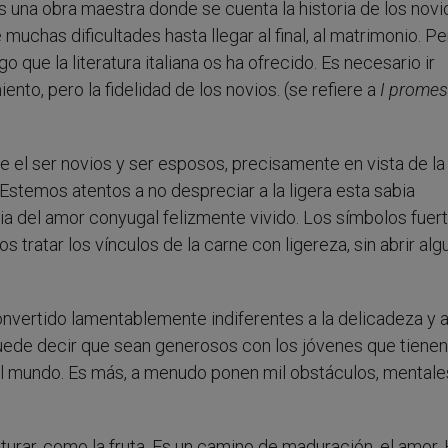
Es una obra maestra donde se cuenta la historia de los nov
uchas dificultades hasta llegar al final, al matrimonio. Pe
 que la literatura italiana os ha ofrecido. Es necesario ir
iento, pero la fidelidad de los novios. (se refiere a
I promes
ntre el ser novios y ser esposos, precisamente en vista de la
 Estemos atentos a no despreciar a la ligera esta sabia
ia del amor conyugal felizmente vivido. Los símbolos fuert
tratar los vínculos de la carne con ligereza, sin abrir alg
convertido lamentablemente indiferentes a la delicadeza y a
puede decir que sean generosos con los jóvenes que tienen
s al mundo. Es más, a menudo ponen mil obstáculos, mentale
turar, como la fruta. Es un camino de maduración, el amor.