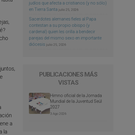
judíos que afecta a cristianos (y no sólo)
en Tierra Santa
julio 25, 2026
Sacerdotes alemanes fieles al Papa
jas,
contestan a su propio obispo (y
ué?
cardenal) quien les orilla a bendecir
echo
parejas del mismo sexo en importante
diócesis
julio 25, 2026
juntos,
PUBLICACIONES MÁS
se
VISTAS
Himno oficial de la Jornada
Mundial de la Juventud Seúl
a
2027
3 Ago 2026
ración
iene a
a la