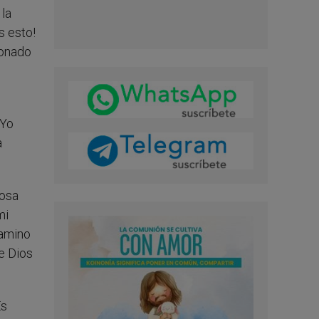
 la
s esto!
ionado
‘Yo
a
posa
mi
camino
de Dios
Es