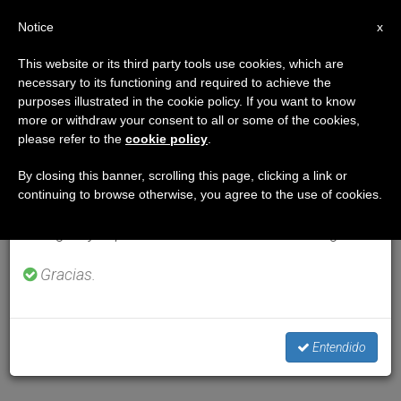
ES
Notice
×
x
Aviso importante
This website or its third party tools use cookies, which are
necessary to its functioning and required to achieve the
Del 27 de julio al 7 de agosto haremos la pausa
purposes illustrated in the cookie policy. If you want to know
anual, aprovechando que en el periodo de verano se
more or withdraw your consent to all or some of the cookies,
please refer to the
cookie policy
.
generan menos informaciones y también el
consumo de las mismas disminuye.
By closing this banner, scrolling this page, clicking a link or
continuing to browse otherwise, you agree to the use of cookies.
Retomamos el trabajo ordinario de las ediciones
en inglés y español de ZENIT el lunes 10 de agosto.
Gracias.
Entendido