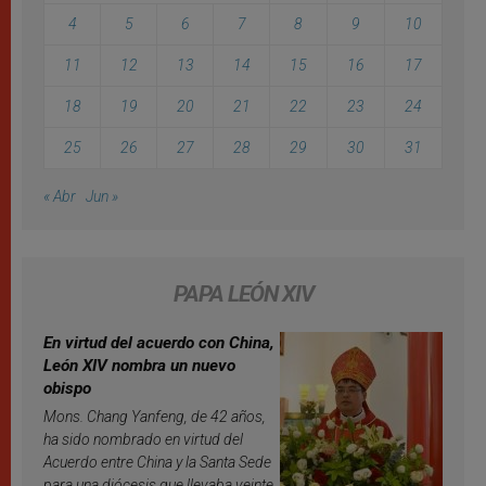
4
5
6
7
8
9
10
11
12
13
14
15
16
17
18
19
20
21
22
23
24
25
26
27
28
29
30
31
« Abr
Jun »
PAPA LEÓN XIV
En virtud del acuerdo con China,
León XIV nombra un nuevo
obispo
Mons. Chang Yanfeng, de 42 años,
ha sido nombrado en virtud del
Acuerdo entre China y la Santa Sede
para una diócesis que llevaba veinte