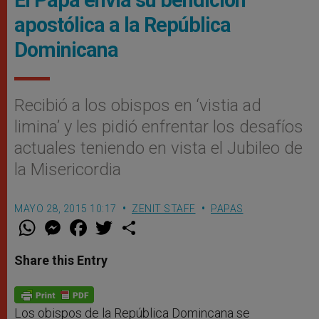
El Papa envía su bendición
apostólica a la República
Dominicana
Recibió a los obispos en ‘vistia ad
limina’ y les pidió enfrentar los desafíos
actuales teniendo en vista el Jubileo de
la Misericordia
MAYO 28, 2015 10:17
ZENIT STAFF
PAPAS
W
M
F
T
S
h
e
a
w
h
a
s
c
i
a
t
s
e
t
r
Share this Entry
s
e
b
t
e
A
n
o
e
p
g
o
r
p
e
k
r
Los obispos de la República Domincana se