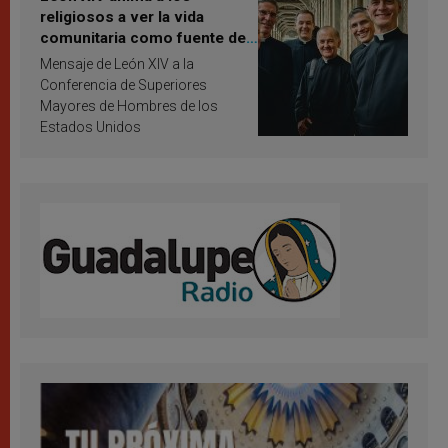
religiosos a ver la vida
comunitaria como fuente de
inspiración y santificación
Mensaje de León XIV a la
Conferencia de Superiores
Mayores de Hombres de los
Estados Unidos