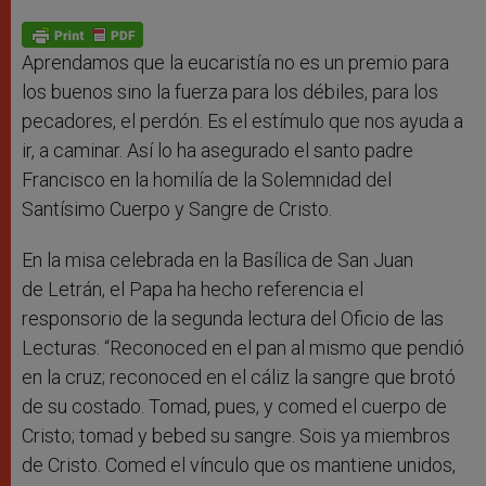
A
n
o
e
p
g
o
r
p
e
k
r
Aprendamos que la eucaristía no es un premio para
los buenos sino la fuerza para los débiles, para los
pecadores, el perdón. Es el estímulo que nos ayuda a
ir, a caminar. Así lo ha asegurado el santo padre
Francisco en la homilía de la Solemnidad del
Santísimo Cuerpo y Sangre de Cristo.
En la misa celebrada en la Basílica de San Juan
de Letrán, el Papa ha hecho referencia el
responsorio de la segunda lectura del Oficio de las
Lecturas. “Reconoced en el pan al mismo que pendió
en la cruz; reconoced en el cáliz la sangre que brotó
de su costado. Tomad, pues, y comed el cuerpo de
Cristo; tomad y bebed su sangre. Sois ya miembros
de Cristo. Comed el vínculo que os mantiene unidos,