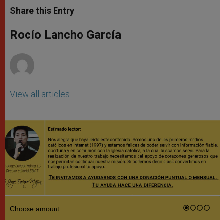
t
s
e
t
r
Share this Entry
s
e
b
t
e
A
n
o
e
p
g
o
r
Rocío Lancho García
p
e
k
r
View all articles