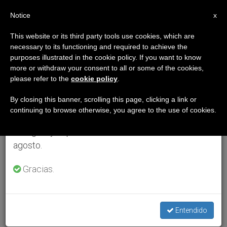
ES
Notice
×
x
Aviso importante
This website or its third party tools use cookies, which are
necessary to its functioning and required to achieve the
Del 27 de julio al 7 de agosto haremos la pausa
purposes illustrated in the cookie policy. If you want to know
anual, aprovechando que en el periodo de verano
more or withdraw your consent to all or some of the cookies,
please refer to the
cookie policy
.
se generan menos informaciones y también el
consumo de las mismas disminuye.
By closing this banner, scrolling this page, clicking a link or
continuing to browse otherwise, you agree to the use of cookies.
Retomamos el trabajo ordinario de las ediciones
en inglés y español de ZENIT el lunes 10 de
agosto.
Gracias.
Entendido