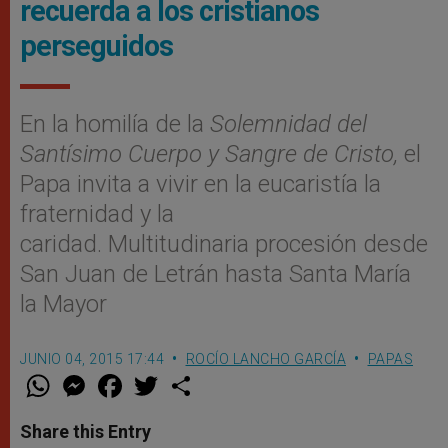
recuerda a los cristianos
perseguidos
En la homilía de la
Solemnidad del
Santísimo Cuerpo y Sangre de Cristo,
el
Papa invita a vivir en la eucaristía la
fraternidad y la
caridad. Multitudinaria procesión desde
San Juan de Letrán hasta Santa María
la Mayor
JUNIO 04, 2015 17:44
ROCÍO LANCHO GARCÍA
PAPAS
W
M
F
T
S
h
e
a
w
h
a
s
c
i
a
t
s
e
t
r
Share this Entry
s
e
b
t
e