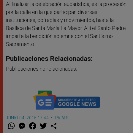
Al finalizar la celebración eucarística, es la procesión
por la calle en la que participan diversas
instituciones, cofradías y movimientos, hasta la
Basílica de Santa María La Mayor. Allí el Santo Padre
imparte la bendición solemne con el Santísimo
Sacramento.
Publicaciones Relacionadas:
Publicaciones no relacionadas.
JUNIO 04, 2015 17:44
PAPAS
W
M
F
T
S
h
e
a
w
h
a
s
c
i
a