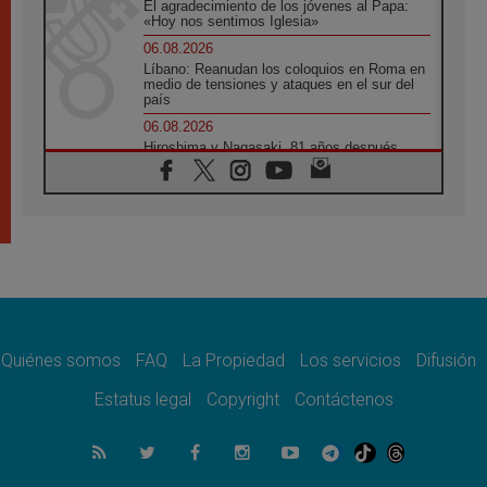
El agradecimiento de los jóvenes al Papa:
«Hoy nos sentimos Iglesia»
06.08.2026
Líbano: Reanudan los coloquios en Roma en
medio de tensiones y ataques en el sur del
país
06.08.2026
Hiroshima y Nagasaki, 81 años después.
Comienzan "Diez Días Oración por la Paz"
06.08.2026
Pizzaballa en Asís: los cristianos quieren
paz
06.08.2026
Sturla: La visita de León XIV será una buena
noticia para todo el Uruguay
06.08.2026
León XIV: La revolución del Evangelio
derriba los muros que separan
Quiénes somos
FAQ
La Propiedad
Los servicios
Difusión
06.08.2026
Estatus legal
Copyright
Contáctenos
La Iglesia en Ceuta: caridad y esperanza
frente al drama migratorio
06.08.2026
La visita del Papa a Perú será un tiempo de
gracia reconciliación y esperanza