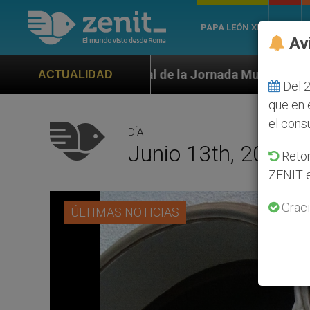
PAPA LEÓN XIV
ROMA
Av
l de la Jornada Mundial de la Juventud Seúl 2027
ACTUALIDAD
Del 2
que en 
el cons
DÍA
Junio 13th, 2015
Retom
ZENIT e
Graci
ÚLTIMAS NOTICIAS