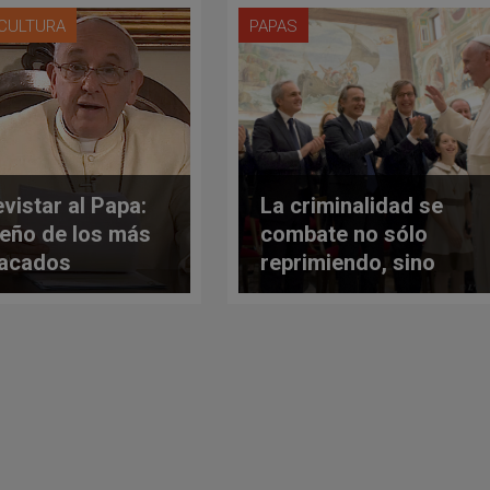
 CULTURA
PAPAS
evistar al Papa:
La criminalidad se
ueño de los más
combate no sólo
acados
reprimiendo, sino
unicadores
también educando
icanos