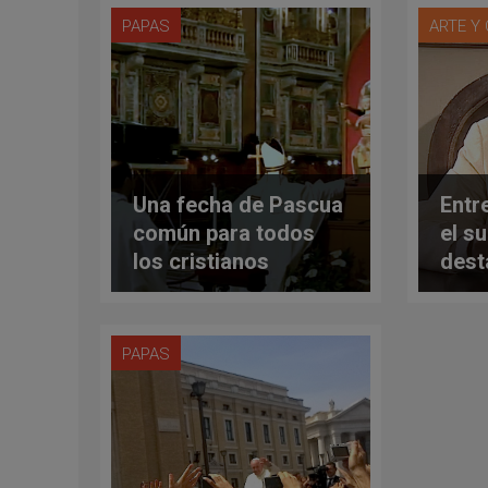
PAPAS
ARTE Y
Una fecha de Pascua
Entr
común para todos
el s
los cristianos
dest
com
amer
PAPAS