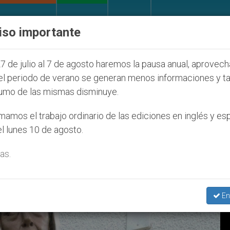
IGLESIA Y MUNDO
DOCUMENTOS
DONATIVOS
iso importante
ONU se pronuncia ante caso de obispo católico des
7 de julio al 7 de agosto haremos la pausa anual, aprovec
el periodo de verano se generan menos informaciones y t
umo de las mismas disminuye.
amos el trabajo ordinario de las ediciones en inglés y es
l lunes 10 de agosto.
as.
En