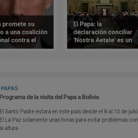
n promete su
El Papa: la
o a una coalición
declaración conciliar
onal contra el
'Nostra Aetate' es un
no al antisemitismo
PAPAS
Programa de la visita del Papa a Bolivia
El Santo Padre estará en este país desde el 8 al 10 de julio
El La Paz solamente unas horas para evitar problemas co
la altura