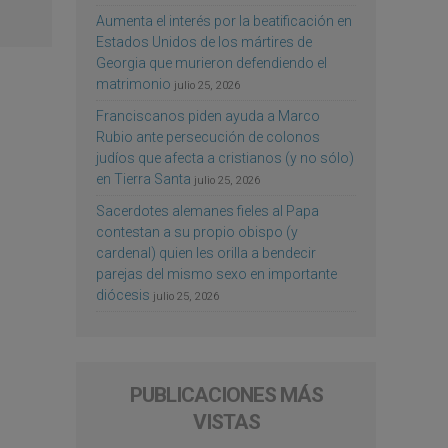
Aumenta el interés por la beatificación en
Estados Unidos de los mártires de
Georgia que murieron defendiendo el
matrimonio
julio 25, 2026
Franciscanos piden ayuda a Marco
Rubio ante persecución de colonos
judíos que afecta a cristianos (y no sólo)
en Tierra Santa
julio 25, 2026
Sacerdotes alemanes fieles al Papa
contestan a su propio obispo (y
cardenal) quien les orilla a bendecir
parejas del mismo sexo en importante
diócesis
julio 25, 2026
PUBLICACIONES MÁS
VISTAS