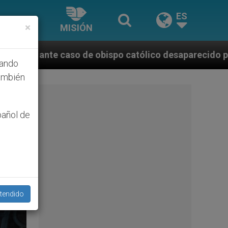
ES
×
MISIÓN
lico desaparecido por la dictadura nicaragüense
hando
ambién
pañol de
tendido