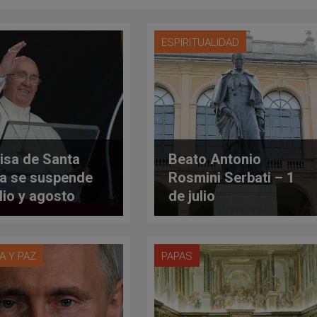
ESPIRITUALIDAD
isa de Santa
Beato Antonio
a se suspende
Rosmini Serbati – 1
ulio y agosto
de julio
A Y PAZ
PAPAS