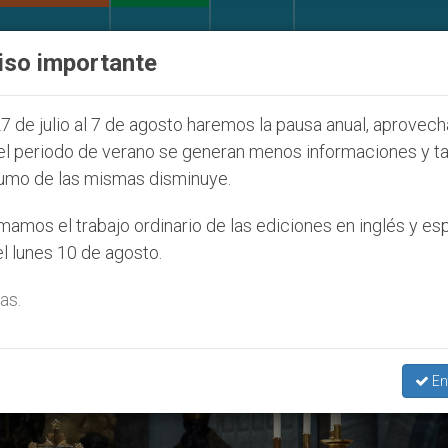
IGLESIA Y MUNDO
DOCUMENTOS
DONATIVOS
iso importante
027
ONU se pronuncia ante caso de obispo cató
7 de julio al 7 de agosto haremos la pausa anual, aprovec
el periodo de verano se generan menos informaciones y t
umo de las mismas disminuye.
amos el trabajo ordinario de las ediciones en inglés y es
l lunes 10 de agosto.
as.
En