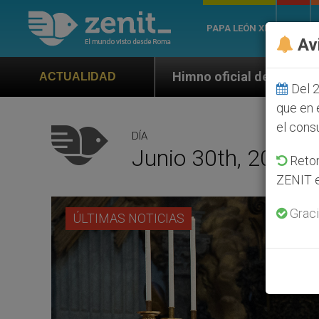
PAPA LEÓN XIV
ROMA
Av
o oficial de la Jornada Mundial de la Juventud Seúl 2
ACTUALIDAD
Del 2
que en 
el cons
DÍA
Junio 30th, 2015
Retom
ZENIT e
Graci
ÚLTIMAS NOTICIAS