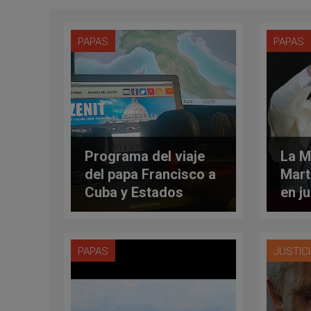
PAPAS
PAPAS
Programa del viaje
La M
del papa Francisco a
Mart
Cuba y Estados
en j
Unidos
PAPAS
JUSTICI