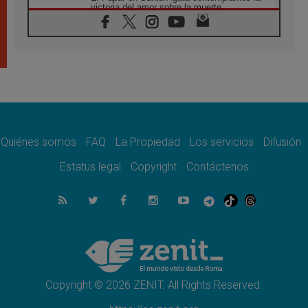
victoria del amor sobre la muerte
08.08.2026
León XIV visitará el Santuario de la Madre
del Buen Consejo de Genazzano
07.08.2026
Filipinas: el Vicariato Apostólico de Calapán
se convierte en diócesis
07.08.2026
Honduras: Los desplazados invisibles de una
crisis olvidada
Quiénes somos
FAQ
La Propiedad
Los servicios
Difusión
07.08.2026
Bokalic: "En Argentina el Papa León señalará
Estatus legal
Copyright
Contáctenos
el compromiso del cristiano"
07.08.2026
La matanza de niños en Gaza no cesa: 300
muertos en 300 días
07.08.2026
Tagle: La guerra desfigura el mundo, solo la
revelación de Dios lo transfigura
Copyright © 2026 ZENIT. All Rights Reserved.