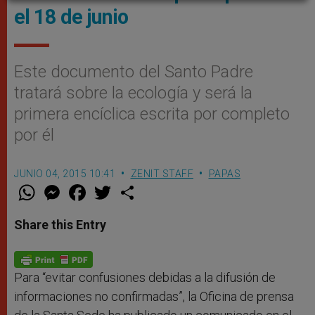
el 18 de junio
Este documento del Santo Padre
tratará sobre la ecología y será la
primera encíclica escrita por completo
por él
JUNIO 04, 2015 10:41
ZENIT STAFF
PAPAS
W
M
F
T
S
h
e
a
w
h
a
s
c
i
a
t
s
e
t
r
Share this Entry
s
e
b
t
e
A
n
o
e
p
g
o
r
p
e
k
r
Para “evitar confusiones debidas a la difusión de
informaciones no confirmadas”, la Oficina de prensa