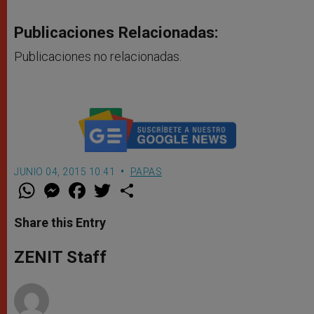
Publicaciones Relacionadas:
Publicaciones no relacionadas.
JUNIO 04, 2015 10:41
PAPAS
W
M
F
T
S
h
e
a
w
h
a
s
c
i
a
t
s
e
t
r
Share this Entry
s
e
b
t
e
A
n
o
e
p
g
o
r
ZENIT Staff
p
e
k
r