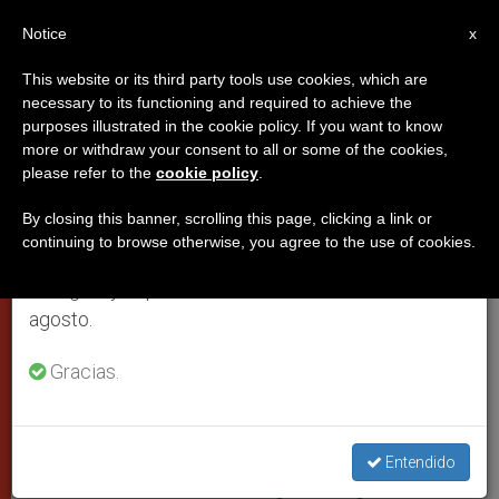
ES
Notice
×
x
Aviso importante
This website or its third party tools use cookies, which are
necessary to its functioning and required to achieve the
Del 27 de julio al 7 de agosto haremos la pausa
PAPAS
purposes illustrated in the cookie policy. If you want to know
anual, aprovechando que en el periodo de verano
more or withdraw your consent to all or some of the cookies,
please refer to the
cookie policy
.
se generan menos informaciones y también el
consumo de las mismas disminuye.
By closing this banner, scrolling this page, clicking a link or
continuing to browse otherwise, you agree to the use of cookies.
Retomamos el trabajo ordinario de las ediciones
en inglés y español de ZENIT el lunes 10 de
agosto.
Gracias.
El Papa Firmando Un Documento © PHOTO.VA - OSSERVATORE
ROMANO
Entendido
La encíclica del Papa se publica