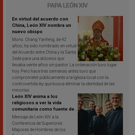
PAPA LEÓN XIV
En virtud del acuerdo con
China, León XIV nombra un
nuevo obispo
Mons. Chang Yanfeng, de 42
años, ha sido nombrado en virtud
del Acuerdo entre China y la Santa
Sede para una diócesis que
llevaba veinte años sin pastor. La ordenación tuvo lugar
hoy. Pero hace tres semanas antes tuvo que
comprometer públicamente a la Iglesia local con la
controvertida ley que busca eliminar la identidad de las
minorías.
León XIV anima a los
religiosos a ver la vida
comunitaria como fuente de
inspiración y santificación
Mensaje de León XIV a la
Conferencia de Superiores
Mayores de Hombres de los