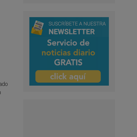
dado
n