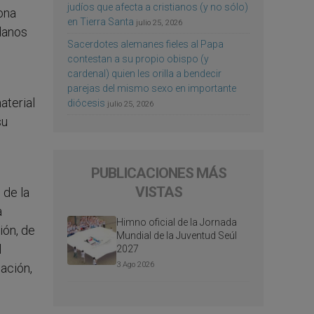
judíos que afecta a cristianos (y no sólo)
ona
en Tierra Santa
julio 25, 2026
adanos
Sacerdotes alemanes fieles al Papa
contestan a su propio obispo (y
cardenal) quien les orilla a bendecir
parejas del mismo sexo en importante
aterial
diócesis
julio 25, 2026
su
PUBLICACIONES MÁS
VISTAS
 de la
a
Himno oficial de la Jornada
ión, de
Mundial de la Juventud Seúl
l
2027
3 Ago 2026
ación,