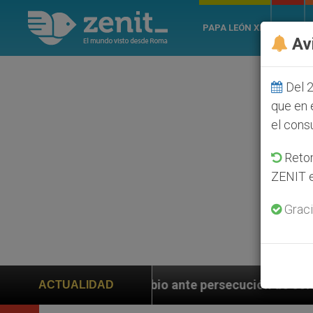
PAPA LEÓN XIV
ROMA
Av
Del 2
que en 
el cons
Retom
ZENIT e
Graci
bio ante persecución de colonos judíos que afecta a c
ACTUALIDAD