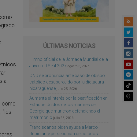
o como
ogrado,
e
ÚLTIMAS NOTICIAS
Himno oficial de la Jornada Mundial de la
étnicos
Juventud Seúl 2027
agosto 3, 2026
rar
ONU se pronuncia ante caso de obispo
s a
católico desaparecido por la dictadura
nicaragüense
julio 25, 2026
Aumenta el interés por la beatificación en
as como
Estados Unidos de los mártires de
Georgia que murieron defendiendo el
 “los
matrimonio
julio 25, 2026
ecer”.
Franciscanos piden ayuda a Marco
Rubio ante persecución de colonos
idores