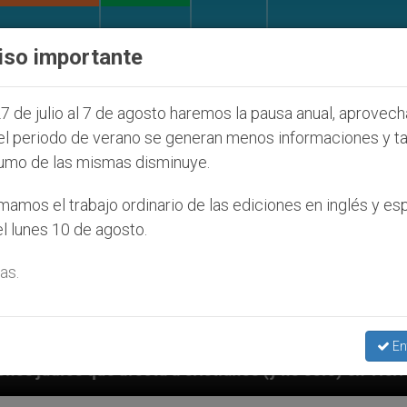
IGLESIA Y MUNDO
DOCUMENTOS
DONATIVOS
iso importante
7 de julio al 7 de agosto haremos la pausa anual, aprovec
el periodo de verano se generan menos informaciones y t
umo de las mismas disminuye.
amos el trabajo ordinario de las ediciones en inglés y es
l lunes 10 de agosto.
as.
En
ristianos (y no sólo) en Tierra Santa
Sacerdot