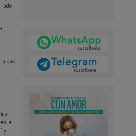
pirado
a
o
ara que
 las
en la
” y