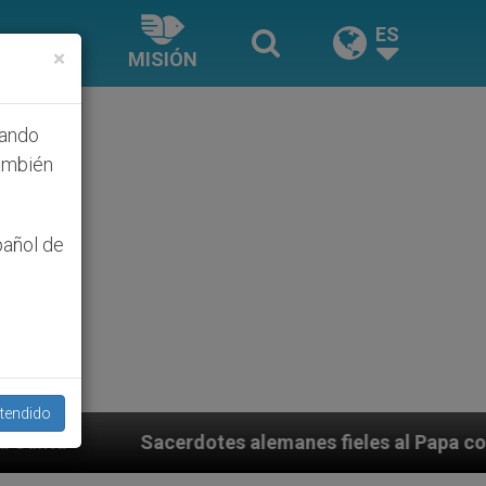
ES
×
MISIÓN
hando
ambién
pañol de
tendido
es alemanes fieles al Papa contestan a su propio obisp