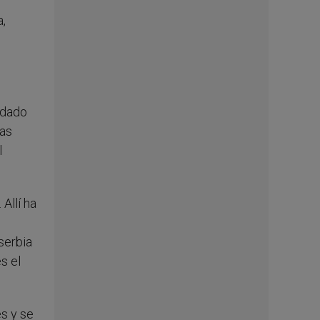
a,
 dado
ras
l
Allí ha
serbia
s el
s y se