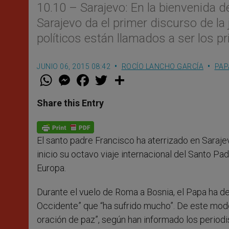
10.10 – Sarajevo: En la bienvenida d
Sarajevo da el primer discurso de la
políticos están llamados a ser los
JUNIO 06, 2015 08:42
ROCÍO LANCHO GARCÍA
PAP
W
M
F
T
S
h
e
a
w
h
a
s
c
i
a
t
s
e
t
r
Share this Entry
s
e
b
t
e
A
n
o
e
p
g
o
r
p
e
k
El santo padre Francisco ha aterrizado en Sarajev
r
inicio su octavo viaje internacional del Santo Pad
Europa.
Durante el vuelo de Roma a Bosnia, el Papa ha def
Occidente” que “ha sufrido mucho”. De este mod
oración de paz”, según han informado los periodis