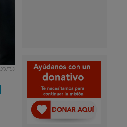
N BRUTUS
l