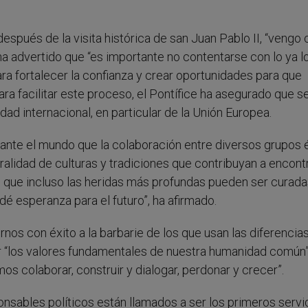
espués de la visita histórica de san Juan Pablo II, “veng
 ha advertido que “es importante no contentarse con lo ya l
a fortalecer la confianza y crear oportunidades para que
a facilitar este proceso, el Pontífice ha asegurado que s
ad internacional, en particular de la Unión Europea.
 ante el mundo que la colaboración entre diversos grupos 
uralidad de culturas y tradiciones que contribuyan a encont
, que incluso las heridas más profundas pueden ser curada
dé esperanza para el futuro”, ha afirmado.
nos con éxito a la barbarie de los que usan las diferenci
 “los valores fundamentales de nuestra humanidad común”,
ebemos colaborar, construir y dialogar, perdonar y cr
onsables políticos están llamados a ser los primeros serv