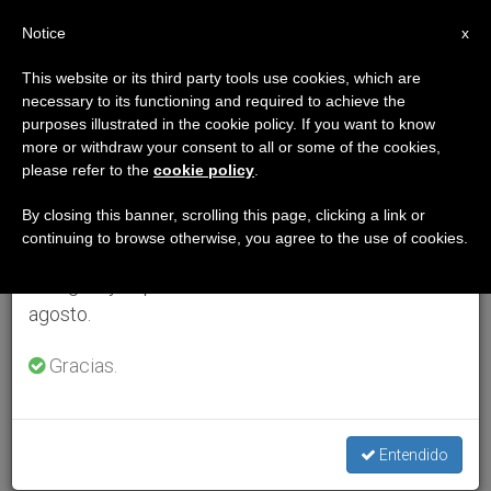
ES
Notice
×
x
Aviso importante
This website or its third party tools use cookies, which are
necessary to its functioning and required to achieve the
Del 27 de julio al 7 de agosto haremos la pausa
purposes illustrated in the cookie policy. If you want to know
anual, aprovechando que en el periodo de verano
more or withdraw your consent to all or some of the cookies,
please refer to the
cookie policy
.
se generan menos informaciones y también el
consumo de las mismas disminuye.
By closing this banner, scrolling this page, clicking a link or
continuing to browse otherwise, you agree to the use of cookies.
Retomamos el trabajo ordinario de las ediciones
en inglés y español de ZENIT el lunes 10 de
agosto.
Gracias.
Entendido