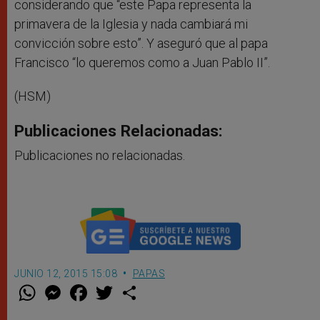
considerando que “este Papa representa la
primavera de la Iglesia y nada cambiará mi
convicción sobre esto”. Y aseguró que al papa
Francisco “lo queremos como a Juan Pablo II”.
(HSM)
Publicaciones Relacionadas:
Publicaciones no relacionadas.
JUNIO 12, 2015 15:08
PAPAS
W
M
F
T
S
h
e
a
w
h
a
s
c
i
a