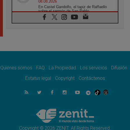
08.08.2026
En Castel Gandolfo, el tapiz de Raffaello
sobre el sermón de San Pablo
08.08.2026
En Colombia, «la paz no se compra con una
firma»
08.08.2026
En Venezuela celebraron los 416 años del
Santo Cristo de La Grita
08.08.2026
El Papa: en Santa Ágata contemplamos la
victoria del amor sobre la muerte
Quiénes somos
FAQ
La Propiedad
Los servicios
Difusión
08.08.2026
León XIV visitará el Santuario de la Madre
Estatus legal
Copyright
Contáctenos
del Buen Consejo de Genazzano
07.08.2026
Filipinas: el Vicariato Apostólico de Calapán
se convierte en diócesis
07.08.2026
Honduras: Los desplazados invisibles de una
crisis olvidada
Copyright © 2026 ZENIT. All Rights Reserved.