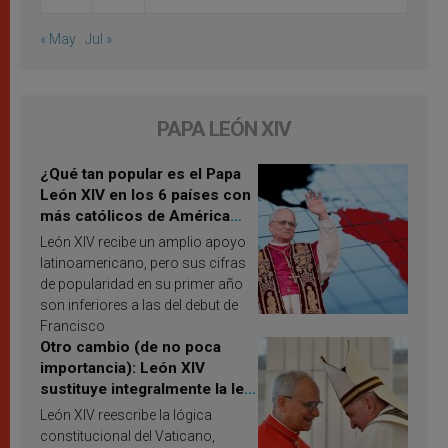
« May
Jul »
PAPA LEÓN XIV
¿Qué tan popular es el Papa
León XIV en los 6 países con
más católicos de América
Latina en 2026? Publican
León XIV recibe un amplio apoyo
resultados de investigación
latinoamericano, pero sus cifras
de popularidad en su primer año
son inferiores a las del debut de
Francisco
Otro cambio (de no poca
importancia): León XIV
sustituye integralmente la ley
vaticana de Papa Francisco
León XIV reescribe la lógica
constitucional del Vaticano,