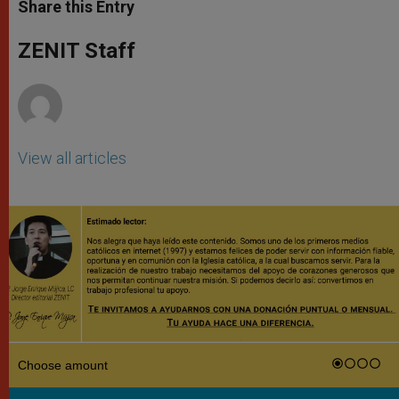
t
s
e
t
r
Share this Entry
s
e
b
t
e
A
n
o
e
p
g
o
r
ZENIT Staff
p
e
k
r
View all articles