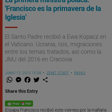
'Francisco es la primavera de la
Iglesia'
El Santo Padre recibió a Ewa Kopacz en
el Vaticano. Ucrania, Isis, migraciones
entre los temas tratados, así como la
JMJ del 2016 en Cracovia
JUNIO 12, 2015 15:08
ZENIT STAFF
PAPAS
W
M
F
T
S
h
e
a
w
h
a
s
c
i
a
t
s
e
t
r
Share this Entry
s
e
b
t
e
A
n
o
e
p
g
o
r
p
e
k
r
El papa Francisco recibió este viernes por la mañana