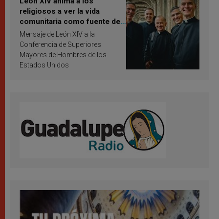
León XIV anima a los
religiosos a ver la vida
comunitaria como fuente de
inspiración y santificación
Mensaje de León XIV a la
Conferencia de Superiores
Mayores de Hombres de los
Estados Unidos