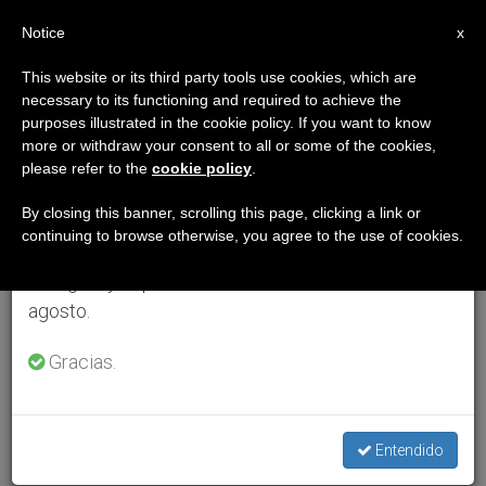
ES
Notice
×
x
Aviso importante
This website or its third party tools use cookies, which are
necessary to its functioning and required to achieve the
Del 27 de julio al 7 de agosto haremos la pausa
purposes illustrated in the cookie policy. If you want to know
anual, aprovechando que en el periodo de verano
more or withdraw your consent to all or some of the cookies,
please refer to the
cookie policy
.
se generan menos informaciones y también el
consumo de las mismas disminuye.
By closing this banner, scrolling this page, clicking a link or
continuing to browse otherwise, you agree to the use of cookies.
Retomamos el trabajo ordinario de las ediciones
en inglés y español de ZENIT el lunes 10 de
agosto.
Gracias.
Entendido