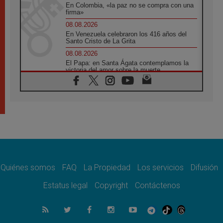
En Colombia, «la paz no se compra con una
firma»
08.08.2026
En Venezuela celebraron los 416 años del
Santo Cristo de La Grita
08.08.2026
El Papa: en Santa Ágata contemplamos la
victoria del amor sobre la muerte
08.08.2026
León XIV visitará el Santuario de la Madre
del Buen Consejo de Genazzano
07.08.2026
Filipinas: el Vicariato Apostólico de Calapán
se convierte en diócesis
07.08.2026
Honduras: Los desplazados invisibles de una
crisis olvidada
Quiénes somos
FAQ
La Propiedad
Los servicios
Difusión
07.08.2026
Bokalic: "En Argentina el Papa León señalará
Estatus legal
Copyright
Contáctenos
el compromiso del cristiano"
07.08.2026
La matanza de niños en Gaza no cesa: 300
muertos en 300 días