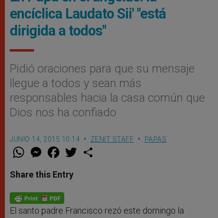
encíclica Laudato Sii' "está
dirigida a todos"
Pidió oraciones para que su mensaje
llegue a todos y sean más
responsables hacia la casa común que
Dios nos ha confiado
JUNIO 14, 2015 10:14
ZENIT STAFF
PAPAS
W
M
F
T
S
h
e
a
w
h
a
s
c
i
a
t
s
e
t
r
Share this Entry
s
e
b
t
e
A
n
o
e
p
g
o
r
p
e
k
r
El santo padre Francisco rezó este domingo la