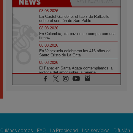
08.08.2026
En Castel Gandolfo, el tapiz de Raffaello
sobre el sermón de San Pablo
08.08.2026
En Colombia, «la paz no se compra con una
firma»
08.08.2026
En Venezuela celebraron los 416 años del
Santo Cristo de La Grita
08.08.2026
El Papa: en Santa Ágata contemplamos la
victoria del amor sobre la muerte
08.08.2026
León XIV visitará el Santuario de la Madre
del Buen Consejo de Genazzano
07.08.2026
Filipinas: el Vicariato Apostólico de Calapán
se convierte en diócesis
07.08.2026
Honduras: Los desplazados invisibles de una
crisis olvidada
Quiénes somos
FAQ
La Propiedad
Los servicios
Difusión
07.08.2026