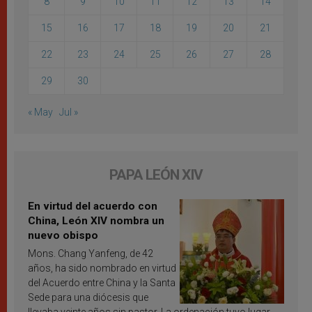
8
9
10
11
12
13
14
15
16
17
18
19
20
21
22
23
24
25
26
27
28
29
30
« May
Jul »
PAPA LEÓN XIV
En virtud del acuerdo con
China, León XIV nombra un
nuevo obispo
Mons. Chang Yanfeng, de 42
años, ha sido nombrado en virtud
del Acuerdo entre China y la Santa
Sede para una diócesis que
llevaba veinte años sin pastor. La ordenación tuvo lugar