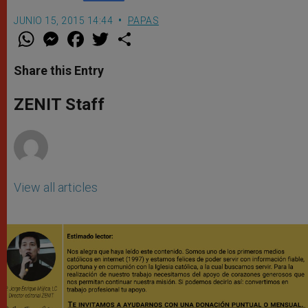
JUNIO 15, 2015 14:44
PAPAS
W
M
F
T
S
h
e
a
w
h
a
s
c
i
a
t
s
e
t
r
Share this Entry
s
e
b
t
e
A
n
o
e
p
g
o
r
ZENIT Staff
p
e
k
r
View all articles