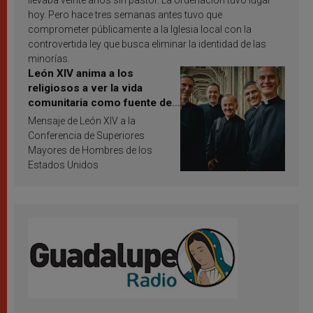
hoy. Pero hace tres semanas antes tuvo que
comprometer públicamente a la Iglesia local con la
controvertida ley que busca eliminar la identidad de las
minorías.
León XIV anima a los
religiosos a ver la vida
comunitaria como fuente de
inspiración y santificación
Mensaje de León XIV a la
Conferencia de Superiores
Mayores de Hombres de los
Estados Unidos