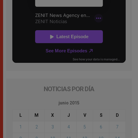
NOTICIAS POR DÍA
junio 2015
L
M
X
J
V
S
D
1
2
3
4
5
6
7