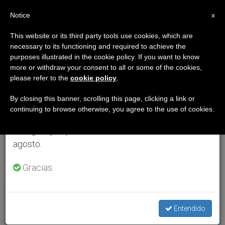
ES
Notice
×
x
Aviso importante
This website or its third party tools use cookies, which are
necessary to its functioning and required to achieve the
Del 27 de julio al 7 de agosto haremos la pausa
purposes illustrated in the cookie policy. If you want to know
anual, aprovechando que en el periodo de verano
more or withdraw your consent to all or some of the cookies,
please refer to the
cookie policy
.
se generan menos informaciones y también el
consumo de las mismas disminuye.
By closing this banner, scrolling this page, clicking a link or
continuing to browse otherwise, you agree to the use of cookies.
Retomamos el trabajo ordinario de las ediciones
en inglés y español de ZENIT el lunes 10 de
agosto.
Gracias.
Entendido