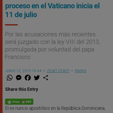
proceso en el Vaticano inicia el
11 de julio
Por las acusaciones más recientes
será juzgado con la ley VIII del 2013,
promulgada por voluntad del papa
Francisco
JUNIO 15, 2015 14:44
ZENIT STAFF
PAPAS
W
M
F
T
S
h
e
a
w
h
a
s
c
i
a
t
s
e
t
r
Share this Entry
s
e
b
t
e
A
n
o
e
p
g
o
r
p
e
k
r
El ex nuncio apostólico en la República Dominicana,