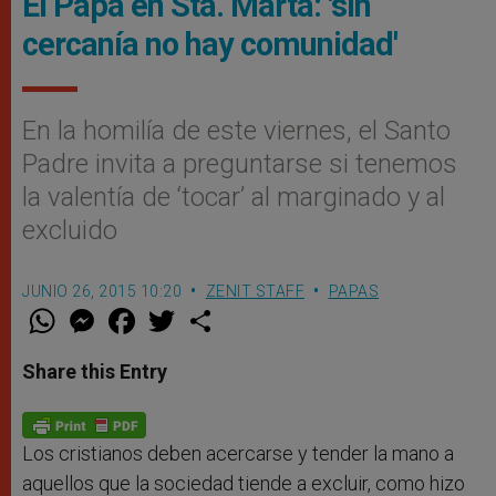
El Papa en Sta. Marta: 'sin
cercanía no hay comunidad'
En la homilía de este viernes, el Santo
Padre invita a preguntarse si tenemos
la valentía de ‘tocar’ al marginado y al
excluido
JUNIO 26, 2015 10:20
ZENIT STAFF
PAPAS
W
M
F
T
S
h
e
a
w
h
a
s
c
i
a
t
s
e
t
r
Share this Entry
s
e
b
t
e
A
n
o
e
p
g
o
r
p
e
k
r
Los cristianos deben acercarse y tender la mano a
aquellos que la sociedad tiende a excluir, como hizo