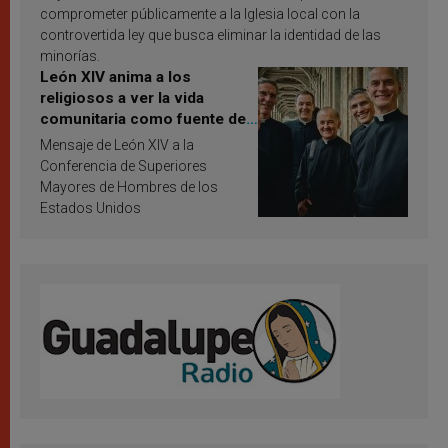
comprometer públicamente a la Iglesia local con la
controvertida ley que busca eliminar la identidad de las
minorías.
León XIV anima a los
religiosos a ver la vida
comunitaria como fuente de
inspiración y santificación
Mensaje de León XIV a la
Conferencia de Superiores
Mayores de Hombres de los
Estados Unidos