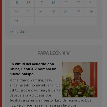
15
16
17
18
19
20
21
22
23
24
25
26
27
28
29
30
« May
Jul »
PAPA LEÓN XIV
En virtud del acuerdo con
China, León XIV nombra un
nuevo obispo
Mons. Chang Yanfeng, de 42
años, ha sido nombrado en virtud
del Acuerdo entre China y la Santa
Sede para una diócesis que
llevaba veinte años sin pastor. La ordenación tuvo lugar
hoy. Pero hace tres semanas antes tuvo que