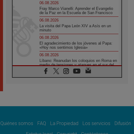
06.08.2026
Fray Marco Vianelli: Aprender el Evangelio
de la Paz en la Escuela de San Francisco
06.08.2026
La visita del Papa León XIV a Asís en un
minuto
06.08.2026
El agradecimiento de los jóvenes al Papa:
«Hoy nos sentimos Iglesia»
06.08.2026
Líbano: Reanudan los coloquios en Roma en
medio de tensiones y ataques en el sur del
país
06.08.2026
Hiroshima y Nagasaki, 81 años después.
Comienzan "Diez Días Oración por la Paz"
06.08.2026
Pizzaballa en Asís: los cristianos quieren
paz
06.08.2026
Sturla: La visita de León XIV será una buena
noticia para todo el Uruguay
Quiénes somos
FAQ
La Propiedad
Los servicios
Difusión
06.08.2026