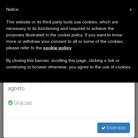
ES
Notice
×
x
Aviso importante
This website or its third party tools use cookies, which are
necessary to its functioning and required to achieve the
Del 27 de julio al 7 de agosto haremos la pausa
purposes illustrated in the cookie policy. If you want to know
anual, aprovechando que en el periodo de verano
more or withdraw your consent to all or some of the cookies,
please refer to the
cookie policy
.
se generan menos informaciones y también el
consumo de las mismas disminuye.
By closing this banner, scrolling this page, clicking a link or
continuing to browse otherwise, you agree to the use of cookies.
Retomamos el trabajo ordinario de las ediciones
en inglés y español de ZENIT el lunes 10 de
agosto.
Gracias.
Entendido