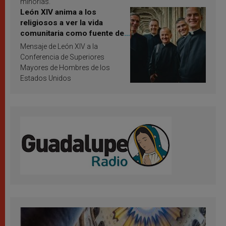
minorías.
León XIV anima a los
religiosos a ver la vida
comunitaria como fuente de
inspiración y santificación
Mensaje de León XIV a la
Conferencia de Superiores
Mayores de Hombres de los
Estados Unidos