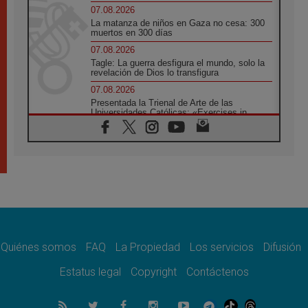
07.08.2026
La matanza de niños en Gaza no cesa: 300
muertos en 300 días
07.08.2026
Tagle: La guerra desfigura el mundo, solo la
revelación de Dios lo transfigura
07.08.2026
Presentada la Trienal de Arte de las
Universidades Católicas: «Exercises in
Empathy»
07.08.2026
Fortunatus Nwachukwu: la comunicación
como misión al servicio del Evangelio
07.08.2026
SIGNIS 2026, dar voz a las religiosas en el
espacio público
07.08.2026
Lanzan un proyecto de empoderamiento
digital para mujeres líderes en África
Quiénes somos
FAQ
La Propiedad
Los servicios
Difusión
07.08.2026
Estatus legal
Copyright
Contáctenos
Programa oficial del Viaje Apostólico del
Papa León XIV a Francia
07.08.2026