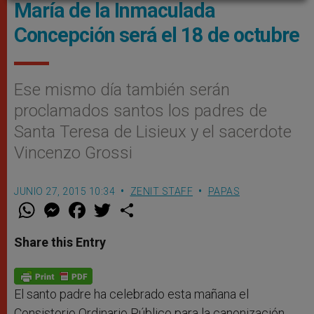
María de la Inmaculada
Concepción será el 18 de octubre
Ese mismo día también serán
proclamados santos los padres de
Santa Teresa de Lisieux y el sacerdote
Vincenzo Grossi
JUNIO 27, 2015 10:34
ZENIT STAFF
PAPAS
W
M
F
T
S
h
e
a
w
h
a
s
c
i
a
t
s
e
t
r
Share this Entry
s
e
b
t
e
A
n
o
e
p
g
o
r
p
e
k
r
El santo padre ha celebrado esta mañana el
Consistorio Ordinario Público para la canonización