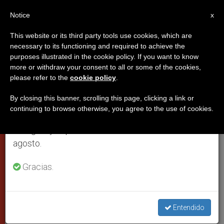
ES
Notice
×
x
Aviso importante
This website or its third party tools use cookies, which are
necessary to its functioning and required to achieve the
Del 27 de julio al 7 de agosto haremos la pausa
PAPAS
purposes illustrated in the cookie policy. If you want to know
anual, aprovechando que en el periodo de verano
more or withdraw your consent to all or some of the cookies,
please refer to the
cookie policy
.
se generan menos informaciones y también el
consumo de las mismas disminuye.
By closing this banner, scrolling this page, clicking a link or
continuing to browse otherwise, you agree to the use of cookies.
Retomamos el trabajo ordinario de las ediciones
en inglés y español de ZENIT el lunes 10 de
agosto.
Gracias.
Consistorio En El Palacio Apostólico (Osservatore © Romano)
Entendido
La canonización de la española