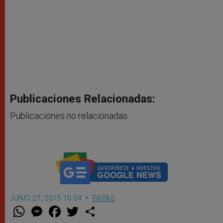
Publicaciones Relacionadas:
Publicaciones no relacionadas.
JUNIO 27, 2015 10:34
PAPAS
W
M
F
T
S
h
e
a
w
h