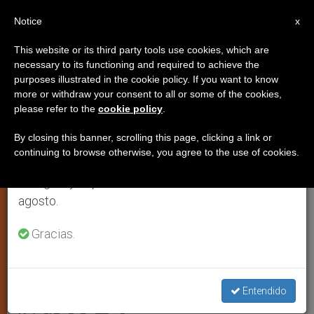
ES
Notice
×
x
Aviso importante
This website or its third party tools use cookies, which are
necessary to its functioning and required to achieve the
Del 27 de julio al 7 de agosto haremos la pausa
purposes illustrated in the cookie policy. If you want to know
Siria: nueva emergencia
anual, aprovechando que en el periodo de verano
more or withdraw your consent to all or some of the cookies,
please refer to the
cookie policy
.
se generan menos informaciones y también el
humanitaria en Hassaké
consumo de las mismas disminuye.
By closing this banner, scrolling this page, clicking a link or
continuing to browse otherwise, you agree to the use of cookies.
Retomamos el trabajo ordinario de las ediciones
Tras el último ataque a la ciudad del
en inglés y español de ZENIT el lunes 10 de
noreste, el obispo Antoine Audo ha
agosto.
señalado que cientos de familias
cristianas han comenzado un éxodo
Gracias.
masivo
Entendido
JULIO 02, 2015 18:32
ZENIT STAFF
JUSTICIA Y PAZ
W
M
F
T
S