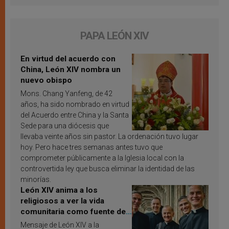
PAPA LEÓN XIV
En virtud del acuerdo con
China, León XIV nombra un
nuevo obispo
Mons. Chang Yanfeng, de 42
años, ha sido nombrado en virtud
del Acuerdo entre China y la Santa
Sede para una diócesis que
llevaba veinte años sin pastor. La ordenación tuvo lugar
hoy. Pero hace tres semanas antes tuvo que
comprometer públicamente a la Iglesia local con la
controvertida ley que busca eliminar la identidad de las
minorías.
León XIV anima a los
religiosos a ver la vida
comunitaria como fuente de
inspiración y santificación
Mensaje de León XIV a la