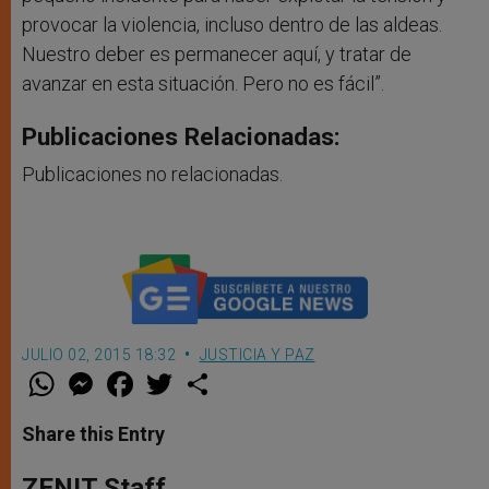
provocar la violencia, incluso dentro de las aldeas.
Nuestro deber es permanecer aquí, y tratar de
avanzar en esta situación. Pero no es fácil”.
Publicaciones Relacionadas:
Publicaciones no relacionadas.
JULIO 02, 2015 18:32
JUSTICIA Y PAZ
W
M
F
T
S
h
e
a
w
h
a
s
c
i
a
t
s
e
t
r
Share this Entry
s
e
b
t
e
A
n
o
e
p
g
o
r
ZENIT Staff