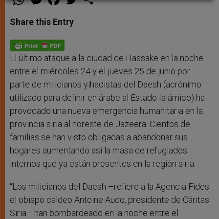
h
e
a
w
h
a
s
c
i
a
t
s
e
t
r
Share this Entry
s
e
b
t
e
A
n
o
e
p
g
o
r
p
e
k
r
El último ataque a la ciudad de Hassake en la noche
entre el miércoles 24 y el jueves 25 de junio por
parte de milicianos yihadistas del Daesh (acrónimo
utilizado para definir en árabe al Estado Islámico) ha
provocado una nueva emergencia humanitaria en la
provincia siria al noreste de Jazeera. Cientos de
familias se han visto obligadas a abandonar sus
hogares aumentando así la masa de refugiados
internos que ya están presentes en la región siria.
“Los milicianos del Daesh –refiere a la Agencia Fides
el obispo caldeo Antoine Audo, presidente de Cáritas
Siria– han bombardeado en la noche entre el