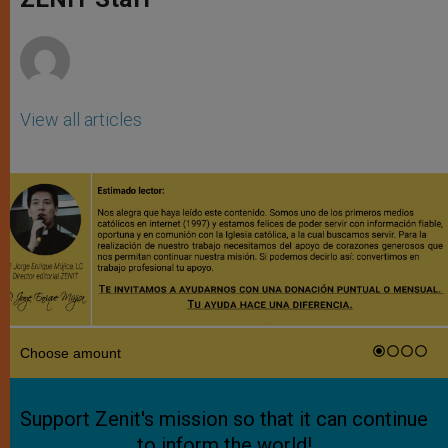
p
e
k
r
View all articles