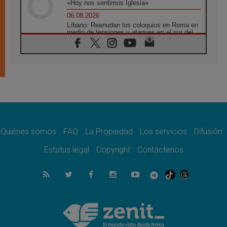
«Hoy nos sentimos Iglesia»
06.08.2026
Líbano: Reanudan los coloquios en Roma en
medio de tensiones y ataques en el sur del
país
06.08.2026
Hiroshima y Nagasaki, 81 años después.
Comienzan "Diez Días Oración por la Paz"
06.08.2026
Pizzaballa en Asís: los cristianos quieren
paz
06.08.2026
Sturla: La visita de León XIV será una buena
noticia para todo el Uruguay
Quiénes somos
FAQ
La Propiedad
Los servicios
Difusión
06.08.2026
Estatus legal
Copyright
Contáctenos
León XIV: La revolución del Evangelio
derriba los muros que separan
06.08.2026
La Iglesia en Ceuta: caridad y esperanza
frente al drama migratorio
06.08.2026
La visita del Papa a Perú será un tiempo de
gracia reconciliación y esperanza