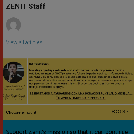
p
g
o
r
ZENIT Staff
p
e
k
r
View all articles