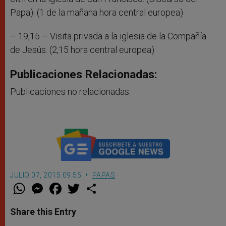
Papa). (1 de la mañana hora central europea)
– 19,15 – Visita privada a la iglesia de la Compañía
de Jesús. (2,15 hora central europea)
Publicaciones Relacionadas:
Publicaciones no relacionadas.
JULIO 07, 2015 09:55
PAPAS
W
M
F
T
S
h
e
a
w
h
a
s
c
i
a
t
s
e
t
r
Share this Entry
s
e
b
t
e
A
n
o
e