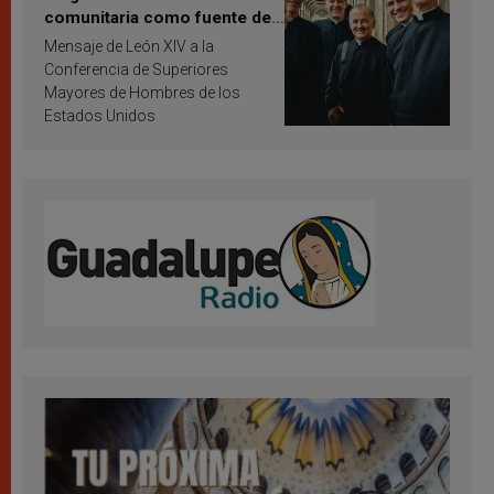
comunitaria como fuente de
inspiración y santificación
Mensaje de León XIV a la
Conferencia de Superiores
Mayores de Hombres de los
Estados Unidos