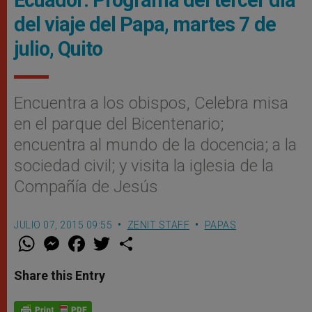
Ecuador: Programa del tercer día
del viaje del Papa, martes 7 de
julio, Quito
Encuentra a los obispos, Celebra misa
en el parque del Bicentenario;
encuentra al mundo de la docencia; a la
sociedad civil; y visita la iglesia de la
Compañía de Jesús
JULIO 07, 2015 09:55
ZENIT STAFF
PAPAS
W
M
F
T
S
h
e
a
w
h
a
s
c
i
a
t
s
e
t
r
Share this Entry
s
e
b
t
e
A
n
o
e
p
g
o
r