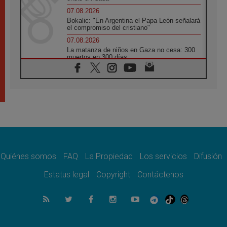
07.08.2026
Bokalic: "En Argentina el Papa León señalará
el compromiso del cristiano"
07.08.2026
La matanza de niños en Gaza no cesa: 300
muertos en 300 días
07.08.2026
Tagle: La guerra desfigura el mundo, solo la
revelación de Dios lo transfigura
07.08.2026
Presentada la Trienal de Arte de las
Universidades Católicas: «Exercises in
Empathy»
07.08.2026
Fortunatus Nwachukwu: la comunicación
como misión al servicio del Evangelio
Quiénes somos
FAQ
La Propiedad
Los servicios
Difusión
07.08.2026
Estatus legal
Copyright
Contáctenos
SIGNIS 2026, dar voz a las religiosas en el
espacio público
07.08.2026
Lanzan un proyecto de empoderamiento
digital para mujeres líderes en África
07.08.2026