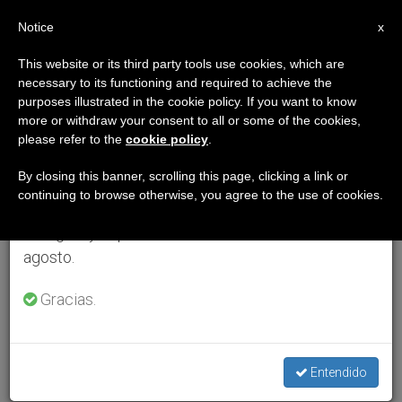
ES
Notice
×
x
Aviso importante
This website or its third party tools use cookies, which are
necessary to its functioning and required to achieve the
Del 27 de julio al 7 de agosto haremos la pausa
purposes illustrated in the cookie policy. If you want to know
anual, aprovechando que en el periodo de verano
more or withdraw your consent to all or some of the cookies,
please refer to the
cookie policy
.
se generan menos informaciones y también el
consumo de las mismas disminuye.
By closing this banner, scrolling this page, clicking a link or
continuing to browse otherwise, you agree to the use of cookies.
Retomamos el trabajo ordinario de las ediciones
en inglés y español de ZENIT el lunes 10 de
agosto.
Gracias.
Entendido