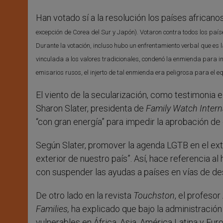
Han votado sí a la resolución los países african
excepción de Corea del Sur y Japón)
. Votaron contra todos los paí
Durante la votación, incluso hubo un enfrentamiento verbal que es
vinculada a los valores tradicionales, condenó la enmienda para in
emisarios rusos, el injerto de tal enmienda era peligrosa para el equi
El viento de la secularización, como testimonia 
Sharon Slater, presidenta de
Family Watch Interna
“con gran energía” para impedir la aprobación de 
Según Slater, promover la agenda LGTB en el extra
exterior de nuestro país”. Así, hace referencia
con suspender las ayudas a países en vías de desar
De otro lado en la revista
Touchston
, el profesor
Families,
ha explicado que bajo la administración
vulnerables en África, Asia, América Latina y Eur