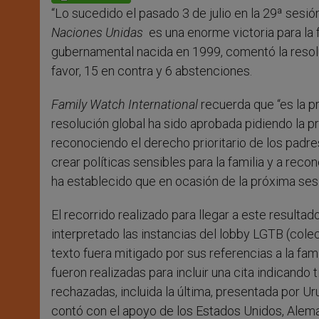
p
e
k
“Lo sucedido el pasado 3 de julio en la 29ª sesi
r
Naciones Unidas
es una enorme victoria para la f
gubernamental nacida en 1999, comentó la resolu
favor, 15 en contra y 6 abstenciones.
Family Watch International
recuerda que “es la pr
resolución global ha sido aprobada pidiendo la p
reconociendo el derecho prioritario de los padres
crear políticas sensibles para la familia y a rec
ha establecido que en ocasión de la próxima se
El recorrido realizado para llegar a este result
interpretado las instancias del lobby LGTB (colec
texto fuera mitigado por sus referencias a la fa
fueron realizadas para incluir una cita indicand
rechazadas, incluida la última, presentada por U
contó con el apoyo de los Estados Unidos, Alemania