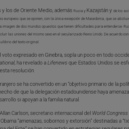
os y los de Oriente Medio, además
Kazajstán y
Rusia y
de los asi
ses europeos que se oponen, con la única excepción de Macedonia, que se abstuv
 la imagen de dos mundos opuestos que tienen dificultades para entenderse: Rus
cluir las uniones del mismo sexo en el secularizado Reino Unido. De acuerdo con
librio del texto original.
el voto expresado en Ginebra, sopla un poco en todo occid
tional,
ha revelado a
Lifenews
que Estados Unidos se esf
esta resolución.
njero se ha convertido en un “objetivo primario de la polí
 al hecho de que la delegación estadounidense haya amenaz
rollo si apoyan a la familia natural.
 Allan Carlson, secretario internacional del
World Congress 
 Obama “amenazas, sobornos y extorsión” destinadas a “ti
opa del Este” se han convertido en estrategias regulares p