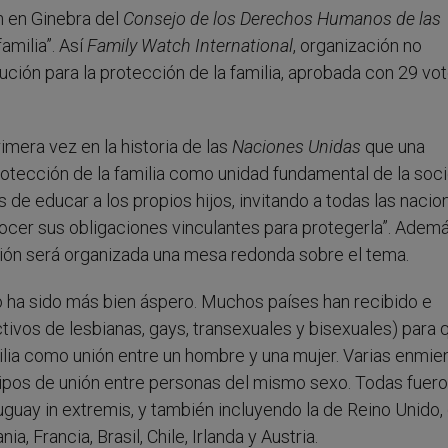
ón en Ginebra del
Consejo de los Derechos Humanos de las
amilia”. Así
Family Watch International
, organización no
ción para la protección de la familia, aprobada con 29 vot
imera vez en la historia de las
Naciones Unidas
que una
rotección de la familia como unidad fundamental de la soc
 de educar a los propios hijos, invitando a todas las nacio
onocer sus obligaciones vinculantes para protegerla”. Ademá
sión será organizada una mesa redonda sobre el tema.
ado ha sido más bien áspero. Muchos países han recibido e
tivos de lesbianas, gays, transexuales y bisexuales) para 
milia como unión entre un hombre y una mujer. Varias enmi
o tipos de unión entre personas del mismo sexo. Todas fuer
ruguay in extremis, y también incluyendo la de Reino Unido,
, Francia, Brasil, Chile, Irlanda y Austria.