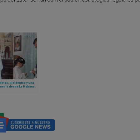
otes, disidentes y una
tencia desde La Habana:
endurece las
cciones a las voces de
encia