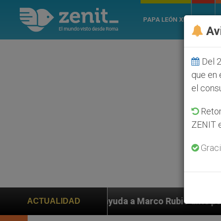
PAPA LEÓN XIV
ROMA
Av
Del 2
que en 
el cons
Retom
ZENIT e
Graci
n ayuda a Marco Rubio ante persecución de colonos jud
ACTUALIDAD