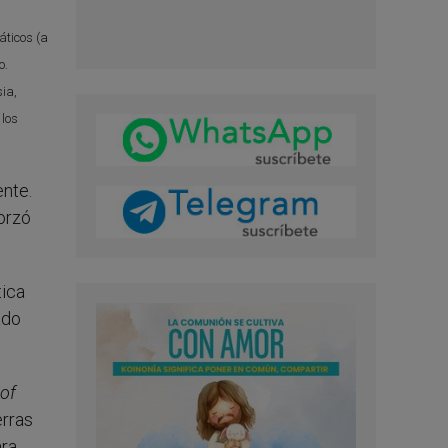
áticos (a
o.
ia,
 los
ente.
orzó
tica
ado
of
erras
ara