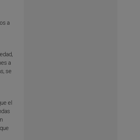
os a
iedad,
nes a
s, se
que el
endas
on
 que