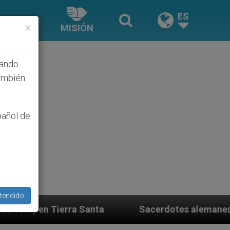
ES
×
MISIÓN
hando
ambién
pañol de
tendido
ta
Sacerdotes alemanes fieles al Papa contestan