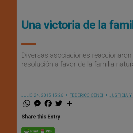
Una victoria de la fam
Diversas asociaciones reaccionaron 
resolución a favor de la familia natu
JULIO 24, 2015 15:26
FEDERICO CENCI
JUSTICIA Y
W
M
F
T
S
h
e
a
w
h
a
s
c
i
a
t
s
e
t
r
Share this Entry
s
e
b
t
e
A
n
o
e
p
g
o
r