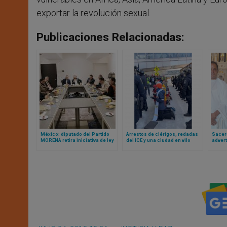
exportar la revolución sexual.
Publicaciones Relacionadas:
México: diputado del Partido
Arrestos de clérigos, redadas
Sacerd
MORENA retira iniciativa de ley
del ICE y una ciudad en vilo
adver
que coartaba libertad de
mientras las iglesias de
Cuba 
expresión del clero
Minnesota se enfrentan a la
restri
represión migratoria
conci
estadounidense