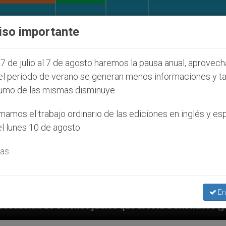
IGLESIA Y MUNDO
DOCUMENTOS
DONATIVOS
iso importante
7 de julio al 7 de agosto haremos la pausa anual, aprovec
el periodo de verano se generan menos informaciones y t
umo de las mismas disminuye.
amos el trabajo ordinario de las ediciones en inglés y es
l lunes 10 de agosto.
as.
En
íos que afecta a cristianos (y no sólo) en Tierra San