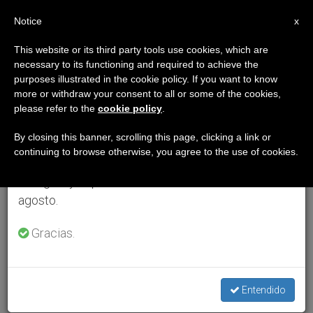
ES
Notice
×
x
Aviso importante
This website or its third party tools use cookies, which are
necessary to its functioning and required to achieve the
Del 27 de julio al 7 de agosto haremos la pausa
purposes illustrated in the cookie policy. If you want to know
anual, aprovechando que en el periodo de verano
more or withdraw your consent to all or some of the cookies,
please refer to the
cookie policy
.
se generan menos informaciones y también el
consumo de las mismas disminuye.
By closing this banner, scrolling this page, clicking a link or
continuing to browse otherwise, you agree to the use of cookies.
Retomamos el trabajo ordinario de las ediciones
en inglés y español de ZENIT el lunes 10 de
agosto.
Gracias.
Entendido