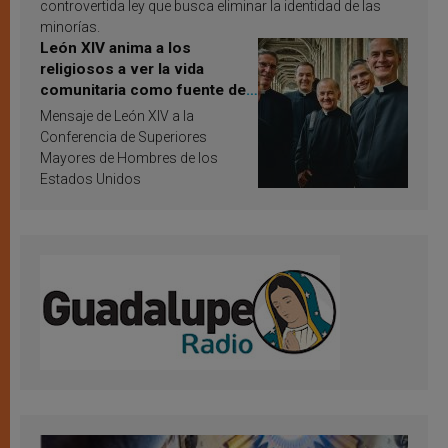
controvertida ley que busca eliminar la identidad de las
minorías.
León XIV anima a los
religiosos a ver la vida
comunitaria como fuente de
inspiración y santificación
Mensaje de León XIV a la
Conferencia de Superiores
Mayores de Hombres de los
Estados Unidos