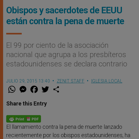
Obispos y sacerdotes de EEUU
están contra la pena de muerte
El 99 por ciento de la asociación
nacional que agrupa a los presbíteros
estadounidenses se declara contrario
JULIO 29, 2015 13:40
ZENIT STAFF
IGLESIA LOCAL
W
M
F
T
S
h
e
a
w
h
a
s
c
i
a
t
s
e
t
r
Share this Entry
s
e
b
t
e
A
n
o
e
p
g
o
r
p
e
k
r
El llamamiento contra la pena de muerte lanzado
recientemente por los obispos estadounidenses, ha