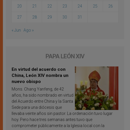
20
21
22
23
24
25
26
27
28
29
30
31
« Jun
Ago »
PAPA LEÓN XIV
En virtud del acuerdo con
China, León XIV nombra un
nuevo obispo
Mons. Chang Yanfeng, de 42
años, ha sido nombrado en virtud
del Acuerdo entre China y la Santa
Sede para una diócesis que
llevaba veinte años sin pastor. La ordenación tuvo lugar
hoy. Pero hace tres semanas antes tuvo que
comprometer públicamente a la Iglesia local con la