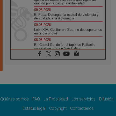
oración por la paz y la estabilidad
09.08.2026
El Papa: Detengan la espiral de violencia y
den cabida a la diplomacia
09.08.2026
León XIV: Confiar en Dios, no desesperarnos
en la oscuridad
08.08.2026
En Castel Gandolfo, el tapiz de Raffaello
sobre el sermón de San Pablo
08.08.2026
En Colombia, «la paz no se compra con una
firma»
08.08.2026
En Venezuela celebraron los 416 años del
Santo Cristo de La Grita
08.08.2026
El Papa: en Santa Ágata contemplamos la
victoria del amor sobre la muerte
Quiénes somos
FAQ
La Propiedad
Los servicios
Difusión
08.08.2026
León XIV visitará el Santuario de la Madre
Estatus legal
Copyright
Contáctenos
del Buen Consejo de Genazzano
07.08.2026